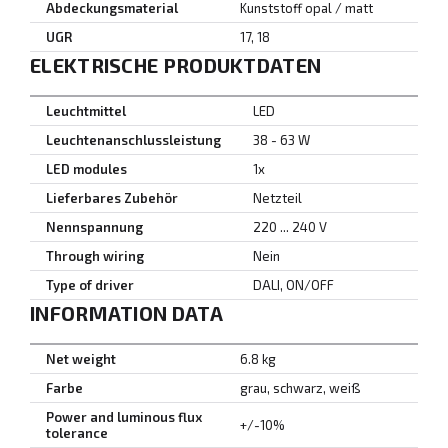
Abdeckungsmaterial
Kunststoff opal / matt
UGR
17, 18
ELEKTRISCHE PRODUKTDATEN
Leuchtmittel
LED
Leuchtenanschlussleistung
38 - 63 W
LED modules
1x
Lieferbares Zubehör
Netzteil
Nennspannung
220 ... 240 V
Through wiring
Nein
Type of driver
DALI, ON/OFF
INFORMATION DATA
Net weight
6.8 kg
Farbe
grau, schwarz, weiß
Power and luminous flux
+/-10%
tolerance