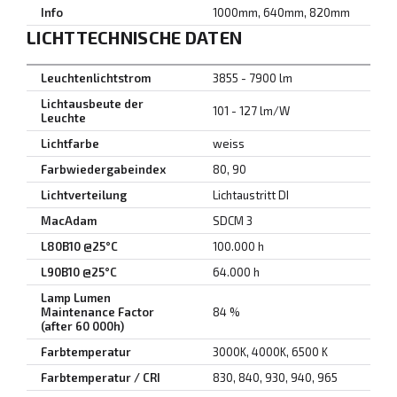
Info
1000mm, 640mm, 820mm
LICHTTECHNISCHE DATEN
Leuchtenlichtstrom
3855 - 7900 lm
Lichtausbeute der
101 - 127 lm/W
Leuchte
Lichtfarbe
weiss
Farbwiedergabeindex
80, 90
Lichtverteilung
Lichtaustritt DI
MacAdam
SDCM 3
L80B10 @25°C
100.000 h
L90B10 @25°C
64.000 h
Lamp Lumen
Maintenance Factor
84 %
(after 60 000h)
Farbtemperatur
3000K, 4000K, 6500 K
Farbtemperatur / CRI
830, 840, 930, 940, 965