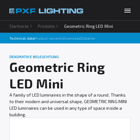
Startseite
Produkte
Geometric Ring LED Mini
Produkte
Technical data
Product variants
Download
Zubehör
Inspirationen
Choose your language
DE
DEKORATIVE BELEUCHTUNG
Unternehmen
Geometric Ring
Download
LED Mini
Kontakt
A family of LED luminaires in the shape of a round. Thanks
to their modern and universal shape, GEOMETRIC RING MINI
LED luminaires can be used in any type of space inside a
building.