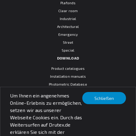
Plafonds
Clear room
Industrial
Architectural
Emergency
Street
Special
DOWNLOAD
Product catalogues
Installation manuals
Photometric Database
CAD models
Um Ihnen ein angenehmes
Schließen
Warranty terms
Online-Erlebnis zu ermöglichen,
General sales conditions
setzen wir aus unserer
SOCIAL MEDIA
Webseite Cookies ein. Durch das
Weitersurfen auf Drutex.de
erklären Sie sich mit der