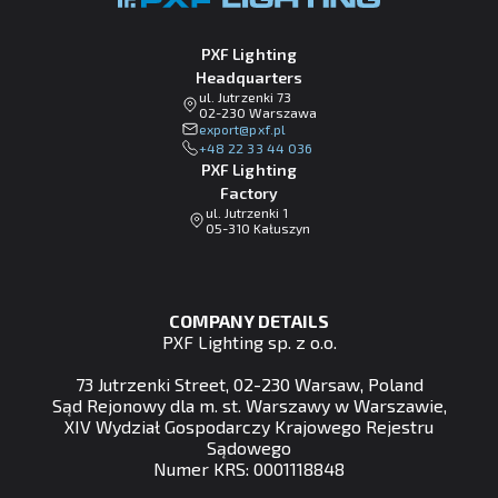
PXF Lighting
Headquarters
ul. Jutrzenki 73
02-230 Warszawa
lp.fxp@tropxe
+48 22 33 44 036
PXF Lighting
Factory
ul. Jutrzenki 1
05-310 Kałuszyn
COMPANY DETAILS
PXF Lighting sp. z o.o.
73 Jutrzenki Street, 02-230 Warsaw, Poland
Sąd Rejonowy dla m. st. Warszawy w Warszawie,
XIV Wydział Gospodarczy Krajowego Rejestru
Sądowego
Numer KRS: 0001118848