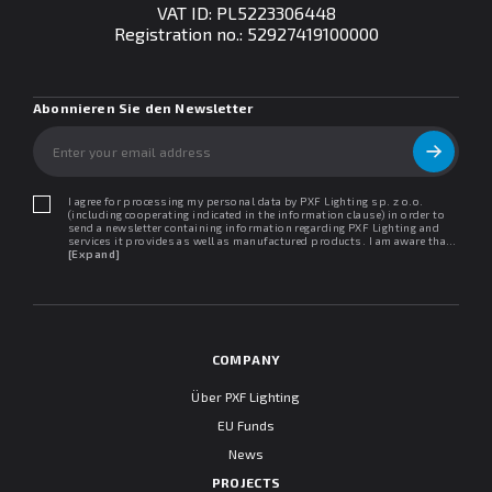
VAT ID: PL5223306448
Registration no.: 52927419100000
Abonnieren Sie den Newsletter
I agree for processing my personal data by PXF Lighting sp. z o.o.
(including cooperating indicated in the information clause) in order to
send a newsletter containing information regarding PXF Lighting and
services it provides as well as manufactured products. I am aware that I
may withdraw my consent at any time. I declare that I have read the
[Expand]
"Information clause regarding personal data protection".
COMPANY
Über PXF Lighting
EU Funds
News
PROJECTS