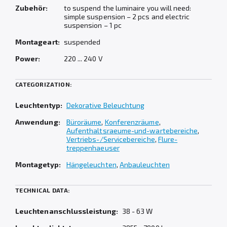
Zubehör:
to suspend the luminaire you will need:
simple suspension – 2 pcs and electric
suspension – 1 pc
Montageart:
suspended
Power:
220 ... 240 V
CATEGORIZATION:
Leuchtentyp:
Dekorative Beleuchtung
Anwendung:
Büroräume
,
Konferenzräume
,
Aufenthaltsraeume-und-wartebereiche
,
Vertriebs-/Servicebereiche
,
Flure-
treppenhaeuser
Montagetyp:
Hängeleuchten
,
Anbauleuchten
TECHNICAL DATA:
Leuchtenanschlussleistung:
38 - 63 W