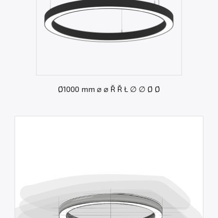
Ø1000 mm ⌀ ⌀ Ř Ř Ł ∅ ∅ Ø Ø