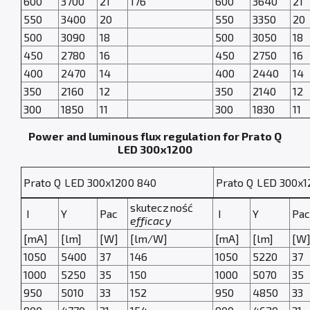
600
3700
21
176
600
3640
21
550
3400
20
550
3350
20
500
3090
18
500
3050
18
450
2780
16
450
2750
16
400
2470
14
400
2440
14
350
2160
12
350
2140
12
300
1850
11
300
1830
11
Power and luminous flux regulation for Prato Q
LED 300x1200
Prato Q LED 300x1200 840
Prato Q LED 300x1
skuteczność
I
Y
Pac
I
Y
Pa
efficacy
[mA]
[lm]
[W]
[lm/W]
[mA]
[lm]
[W
1050
5400
37
146
1050
5220
37
1000
5250
35
150
1000
5070
35
950
5010
33
152
950
4850
33