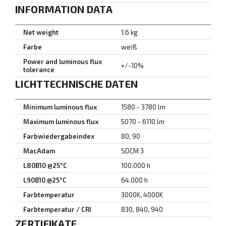
INFORMATION DATA
Net weight
1.6 kg
Farbe
weiß
Power and luminous flux
+/-10%
tolerance
LICHTTECHNISCHE DATEN
Minimum luminous flux
1580 - 3780 lm
Maximum luminous flux
5070 - 6110 lm
Farbwiedergabeindex
80, 90
MacAdam
SDCM 3
L80B10 @25°C
100.000 h
L90B10 @25°C
64.000 h
Farbtemperatur
3000K, 4000K
Farbtemperatur / CRI
830, 840, 940
ZERTIFIKATE