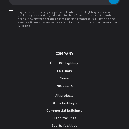
I agree for processing my personal data by PXF Lighting sp. z o.o.
(including cooperating indicated in the information clause) in order to
send a newsletter containing information regarding PXF Lighting and
services it provides as well as manufactured products. I am aware that I
may withdraw my consent at any time. I declare that I have read the
[Expand]
"Information clause regarding personal data protection".
COMPANY
Über PXF Lighting
EU Funds
News
PROJECTS
All projects
Office buildings
Commercial buildings
Clean facilities
Sports facilities