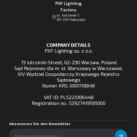
PXF Lighting
Factory
ul. Jutrzenki 1
05-310 Kałuszyn
COMPANY DETAILS
PXF Lighting sp. z o.o.
73 Jutrzenki Street, 02-230 Warsaw, Poland
Sąd Rejonowy dla m. st. Warszawy w Warszawie,
XIV Wydział Gospodarczy Krajowego Rejestru
Sądowego
Numer KRS: 0001118848
VAT ID: PL5223306448
Registration no.: 52927419100000
Abonnieren Sie den Newsletter