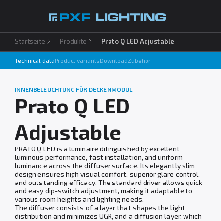
Startseite
Produkte
Prato Q LED Adjustable
Produkte
Technical data
Product variants
Download
Zubehör
Inspirationen
Choose your language
INNENBELEUCHTUNG FÜR DECKENMODUL
Unternehmen
Prato Q LED
Download
Adjustable
Kontakt
PRATO Q LED is a luminaire ditinguished by excellent
luminous performance, fast installation, and uniform
luminance across the diffuser surface. Its elegantly slim
design ensures high visual comfort, superior glare control,
and outstanding efficacy. The standard driver allows quick
and easy dip-switch adjustment, making it adaptable to
various room heights and lighting needs.
The diffuser consists of a layer that shapes the light
distribution and minimizes UGR, and a diffusion layer, which