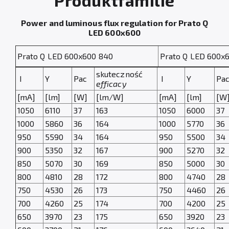
Produktfamilie
Power and luminous flux regulation for Prato Q
LED 600x600
Prato Q LED 600x600 840
Prato Q LED 600x
skuteczność
I
Y
Pac
I
Y
Pa
efficacy
[mA]
[lm]
[W]
[lm/W]
[mA]
[lm]
[W
1050
6110
37
163
1050
6000
37
1000
5860
36
164
1000
5770
36
950
5590
34
164
950
5500
34
900
5350
32
167
900
5270
32
850
5070
30
169
850
5000
30
800
4810
28
172
800
4740
28
750
4530
26
173
750
4460
26
700
4260
25
174
700
4200
25
650
3970
23
175
650
3920
23