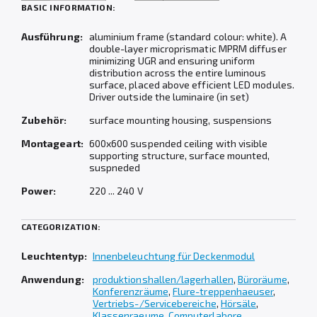
BASIC INFORMATION:
Ausführung:
aluminium frame (standard colour: white).
A
double-layer microprismatic MPRM diffuser
minimizing UGR and ensuring uniform
distribution across the entire luminous
surface, placed above efficient LED modules
.
Driver outside the luminaire (in set)
Zubehör:
surface mounting housing, suspensions
Montageart:
600x600 suspended ceiling with visible
supporting structure, surface mounted,
suspneded
Power:
220 ... 240 V
CATEGORIZATION:
Leuchtentyp:
Innenbeleuchtung für Deckenmodul
Anwendung:
produktionshallen/lagerhallen
,
Büroräume
,
Konferenzräume
,
Flure-treppenhaeuser
,
Vertriebs-/Servicebereiche
,
Hörsäle
,
Klassenraeume
,
Computerlabore
,