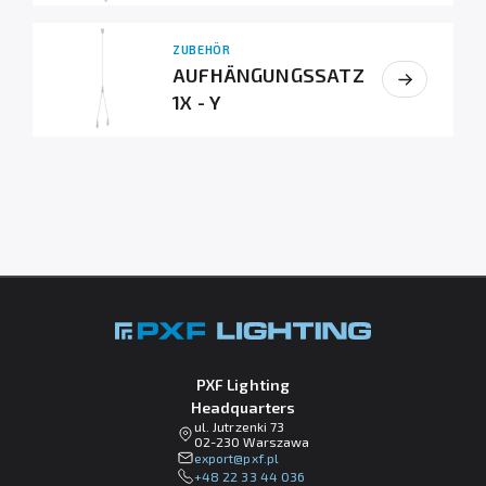
ZUBEHÖR
AUFHÄNGUNGSSATZ
1X - Y
PXF Lighting
Headquarters
ul. Jutrzenki 73
02-230 Warszawa
lp.fxp@tropxe
+48 22 33 44 036