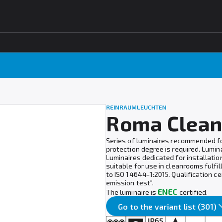
REINRAUMLEUCHTEN
Roma Clean
Series of luminaires recommended fo
protection degree is required. Lumin
Luminaires dedicated for installation
suitable for use in cleanrooms fulfill
to ISO 14644-1:2015. Qualification ce
emission test".
ENEC
The luminaire is
certified.
Go to the variant list (301)