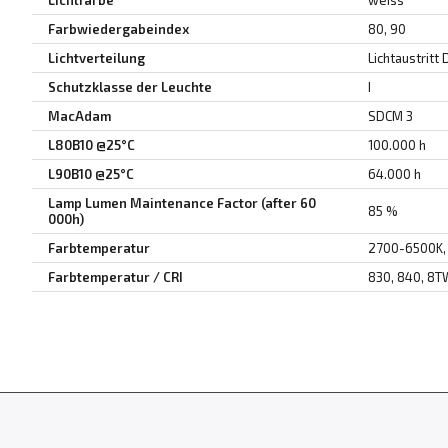
Lichtfarbe
weiss
Farbwiedergabeindex
80, 90
Lichtverteilung
Lichtaustritt 
Schutzklasse der Leuchte
I
MacAdam
SDCM 3
L80B10 @25°C
100.000 h
L90B10 @25°C
64.000 h
Lamp Lumen Maintenance Factor (after 60
85 %
000h)
Farbtemperatur
2700-6500K,
Farbtemperatur / CRI
830, 840, 8T