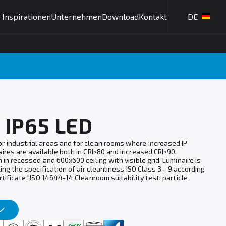
Inspirationen
Unternehmen
Download
Kontakt
DE
 IP65 LED
r industrial areas and for clean rooms where increased IP
aires are available both in CRI>80 and increased CRI>90.
 in recessed and 600x600 ceiling with visible grid. Luminaire is
ing the specification of air cleanliness ISO Class 3 - 9 according
rtificate "ISO 14644-14 Cleanroom suitability test: particle