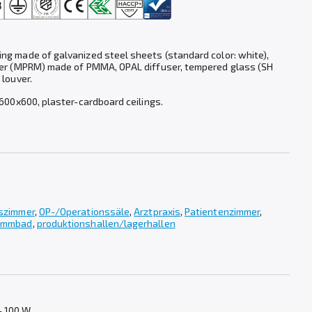
ng made of galvanized steel sheets (standard color: white),
ser (MPRM) made of PMMA, OPAL diffuser, tempered glass (SH
 louver.
 600x600, plaster-cardboard ceilings.
szimmer
,
OP-/Operationssäle
,
Arztpraxis
,
Patientenzimmer
,
immbad
,
produktionshallen/lagerhallen
- 100 W