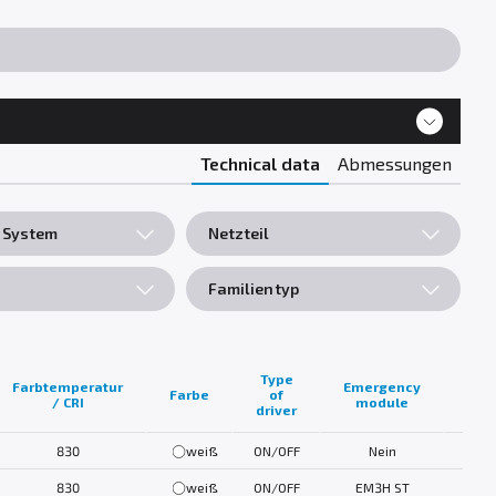
Technical data
Abmessungen
 System
Netzteil
Familientyp
Type
Farbtemperatur
Emergency
Farbe
of
Fam
/ CRI
module
driver
830
weiß
ON/OFF
Nein
43W
830
weiß
ON/OFF
EM3H ST
43W