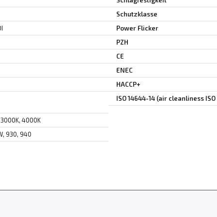
Schlagfestigkeit
Schutzklasse
DI
Power Flicker
PZH
CE
ENEC
HACCP+
ISO 14644-14 (air cleanliness ISO 
 3000K, 4000K
W, 930, 940