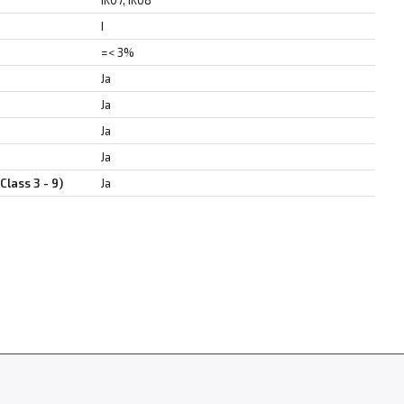
IK07, IK08
I
=< 3%
Ja
Ja
Ja
Ja
Class 3 - 9)
Ja