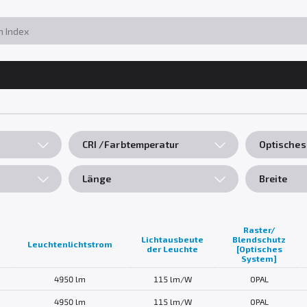
CRI /Farbtemperatur
Optisches
Länge
Breite
Raster/
Lichtausbeute
Blendschutz
Leuchtenlichtstrom
der Leuchte
[Optisches
System]
4950 lm
115 lm/W
OPAL
4950 lm
115 lm/W
OPAL