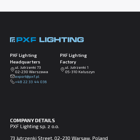
PXF Lighting
PXF Lighting
Headquarters
Factory
ul. Jutrzenki 73
ul. Jutrzenki 1
02-230 Warszawa
05-310 Kałuszyn
lp.fxp@tropxe
+48 22 33 44 036
COMPANY DETAILS
PXF Lighting sp. z o.o.
73 Jutrzenki Street, 02-230 Warsaw, Poland