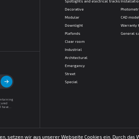
Spotlights and electrical tracks
Installat
Decorative
Photometr
Modular
CAD mode
Downlight
Warranty 
Plafonds
General s
Clear room
Industrial
Architectural
Emergency
Street
Special
ontaining
tured
I have
, setzen wir aus unserer Webseite Cookies ein. Durch das W