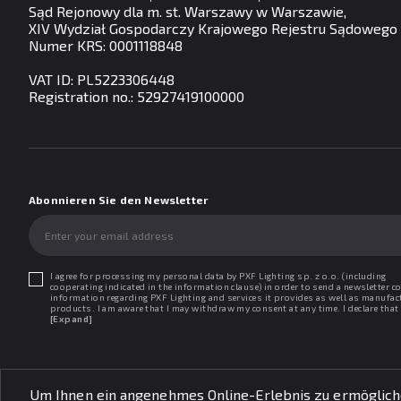
Sąd Rejonowy dla m. st. Warszawy w Warszawie,
XIV Wydział Gospodarczy Krajowego Rejestru Sądowego
Numer KRS: 0001118848
VAT ID: PL5223306448
Registration no.: 52927419100000
Abonnieren Sie den Newsletter
I agree for processing my personal data by PXF Lighting sp. z o.o. (including
cooperating indicated in the information clause) in order to send a newsletter c
information regarding PXF Lighting and services it provides as well as manufac
products. I am aware that I may withdraw my consent at any time. I declare that 
read the "Information clause regarding personal data protection".
[Expand]
Um Ihnen ein angenehmes Online-Erlebnis zu ermöglichen