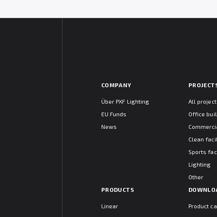
COMPANY
PROJECT
Über PXF Lighting
All projec
EU Funds
Office bui
News
Commercia
Clean facil
Sports faci
Lighting
Other
PRODUCTS
DOWNLO
Linear
Product c