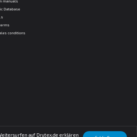
ion manuals
ic Database
ls
terms
ales conditions
eitersurfen auf Drutex.de erklären