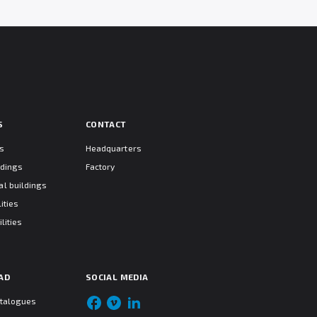
S
CONTACT
ts
Headquarters
ldings
Factory
l buildings
ities
lities
AD
SOCIAL MEDIA
atalogues