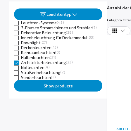
Anzahl der 
Leuchtentyp
Category filter
Leuchten-Systeme
(43)
3-Phasen Stromschienen und Strahler
(7)
Dekorative Beleuchtung
(28)
Innenbeleuchtung für Deckenmodul
(33)
Downlight
(27)
Deckenleuchten
(13)
Reinraumleuchten
(8)
Hallenleuchten
(21)
Architekturbeleuchtung
(23)
Notleuchten
(4)
Straßenbeleuchtung
(2)
Sonderleuchten
(3)
Show products
ARCHIT