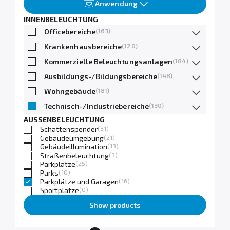
Anwendung
INNENBELEUCHTUNG
Officebereiche
(163)
Krankenhausbereiche
(120)
Kommerzielle Beleuchtungsanlagen
(184)
Ausbildungs-/Bildungsbereiche
(148)
Wohngebäude
(181)
Technisch-/Industriebereiche
(130)
AUSSENBELEUCHTUNG
Schattenspender
(31)
Gebäudeumgebung
(21)
Gebäudeillumination
(13)
Straßenbeleuchtung
(3)
Parkplätze
(25)
Parks
(10)
Parkplätze und Garagen
(16)
Sportplätze
(0)
Show products