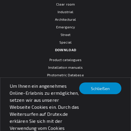
Clear room
Industrial
Architectural
Emergency
Street
Special
DOWNLOAD
Product catalogues
Installation manuals
Photometric Database
CAD models
Um Ihnen ein angenehmes
Schließen
Warranty terms
Online-Erlebnis zu ermöglichen,
General sales conditions
setzen wir aus unserer
SOCIAL MEDIA
Webseite Cookies ein. Durch das
Weitersurfen auf Drutex.de
erklären Sie sich mit der
Verwendung vom Cookies