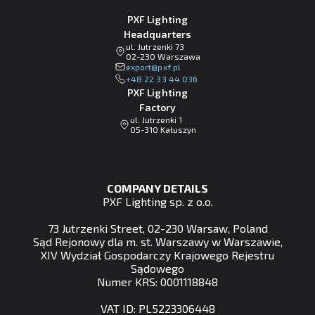
PXF Lighting
Headquarters
ul. Jutrzenki 73
02-230 Warszawa
lp.fxp@tropxe
+48 22 33 44 036
PXF Lighting
Factory
ul. Jutrzenki 1
05-310 Kałuszyn
COMPANY DETAILS
PXF Lighting sp. z o.o.
73 Jutrzenki Street, 02-230 Warsaw, Poland
Sąd Rejonowy dla m. st. Warszawy w Warszawie,
XIV Wydział Gospodarczy Krajowego Rejestru
Sądowego
Numer KRS: 0001118848
VAT ID: PL5223306448