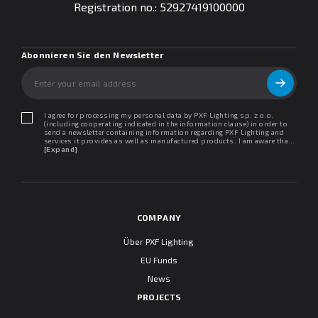
Registration no.: 52927419100000
Abonnieren Sie den Newsletter
I agree for processing my personal data by PXF Lighting sp. z o.o.
(including cooperating indicated in the information clause) in order to
send a newsletter containing information regarding PXF Lighting and
services it provides as well as manufactured products. I am aware that I
may withdraw my consent at any time. I declare that I have read the
[Expand]
"Information clause regarding personal data protection".
COMPANY
Über PXF Lighting
EU Funds
News
PROJECTS