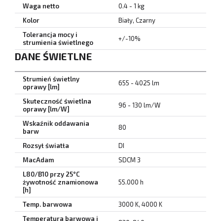
Waga netto
0.4 - 1 kg
Kolor
Biały, Czarny
Tolerancja mocy i
+/-10%
strumienia świetlnego
DANE ŚWIETLNE
Strumień świetlny
655 - 4025 lm
oprawy [lm]
Skuteczność świetlna
96 - 130 lm/W
oprawy [lm/W]
Wskaźnik oddawania
80
barw
Rozsył światła
DI
MacAdam
SDCM 3
L80/B10 przy 25°C
żywotność znamionowa
55.000 h
[h]
Temp. barwowa
3000 K, 4000 K
Temperatura barwowa i