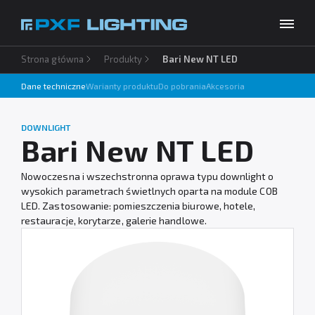
Strona główna
Produkty
Bari New NT LED
Produkty
Dane techniczne
Warianty produktu
Do pobrania
Akcesoria
Inspiracje
Wybierz swój język
PL
DOWNLIGHT
Usługi
Bari New NT LED
Baza wiedzy
Nowoczesna i wszechstronna oprawa typu downlight o
wysokich parametrach świetlnych oparta na module COB
O firmie
LED. Zastosowanie: pomieszczenia biurowe, hotele,
restauracje, korytarze, galerie handlowe.
Do pobrania
Kontakt