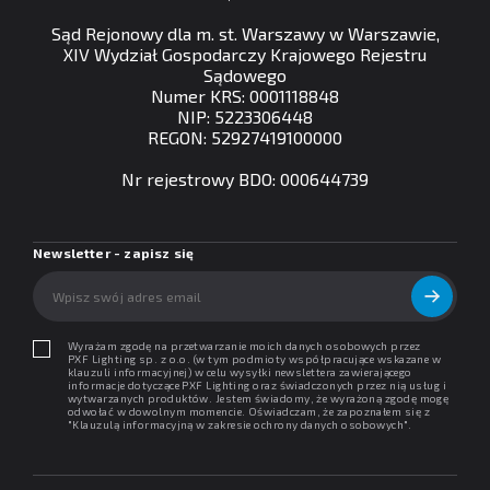
Sąd Rejonowy dla m. st. Warszawy w Warszawie,
XIV Wydział Gospodarczy Krajowego Rejestru
Sądowego
Numer KRS: 0001118848
NIP: 5223306448
REGON: 52927419100000
Nr rejestrowy BDO: 000644739
Newsletter - zapisz się
Wyrażam zgodę na przetwarzanie moich danych osobowych przez
PXF Lighting sp. z o.o. (w tym podmioty współpracujące wskazane w
klauzuli informacyjnej) w celu wysyłki newslettera zawierającego
informacje dotyczące PXF Lighting oraz świadczonych przez nią usług i
wytwarzanych produktów. Jestem świadomy, że wyrażoną zgodę mogę
odwołać w dowolnym momencie. Oświadczam, że zapoznałem się z
"
Klauzulą informacyjną w zakresie ochrony danych osobowych
".