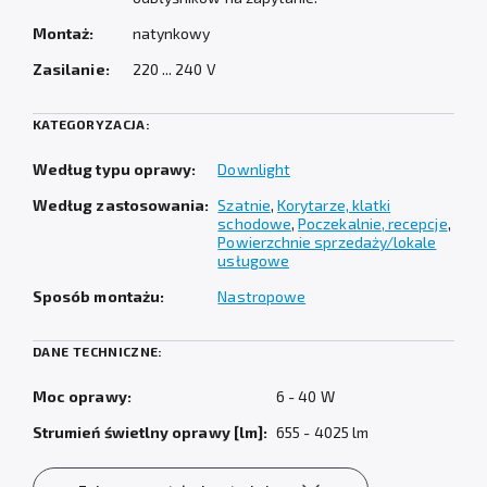
Montaż:
natynkowy
Zasilanie:
220 ... 240 V
KATEGORYZACJA:
Według typu oprawy:
Downlight
Według zastosowania:
Szatnie
,
Korytarze, klatki
schodowe
,
Poczekalnie, recepcje
,
Powierzchnie sprzedaży/lokale
usługowe
Sposób montażu:
Nastropowe
DANE TECHNICZNE:
Moc oprawy:
6 - 40 W
Strumień świetlny oprawy [lm]:
655 - 4025 lm