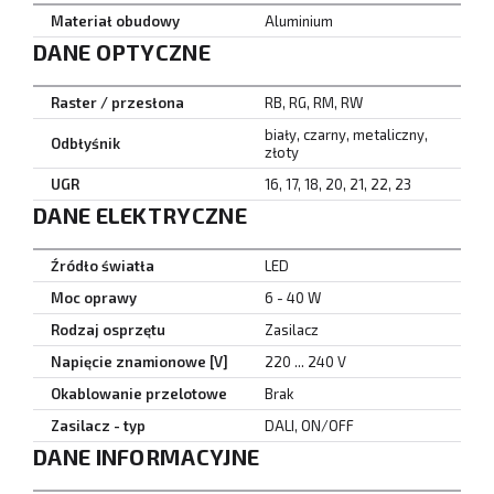
Materiał obudowy
Aluminium
DANE OPTYCZNE
Raster / przesłona
RB, RG, RM, RW
biały, czarny, metaliczny,
Odbłyśnik
złoty
UGR
16, 17, 18, 20, 21, 22, 23
DANE ELEKTRYCZNE
Źródło światła
LED
Moc oprawy
6 - 40 W
Rodzaj osprzętu
Zasilacz
Napięcie znamionowe [V]
220 ... 240 V
Okablowanie przelotowe
Brak
Zasilacz - typ
DALI, ON/OFF
DANE INFORMACYJNE