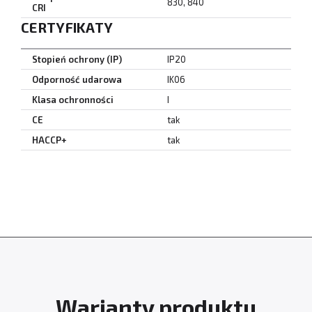
830, 840
CRI
CERTYFIKATY
Stopień ochrony (IP)
IP20
Odporność udarowa
IK06
Klasa ochronności
I
CE
tak
HACCP+
tak
Warianty produktu