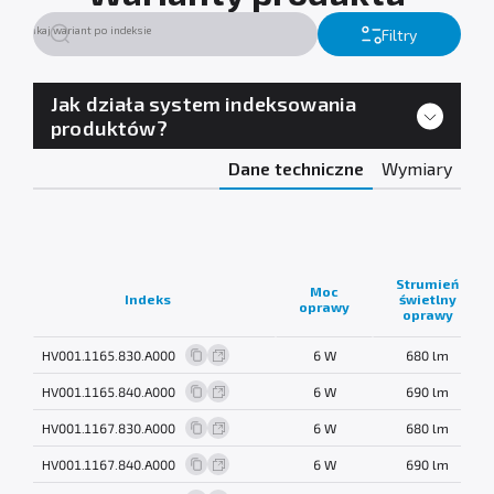
Filtry
Jak działa system indeksowania
produktów?
Dane techniczne
Wymiary
Strumień
Moc
Indeks
świetlny
oprawy
oprawy
HV001.1165.830.A000
6 W
680 lm
HV001.1165.840.A000
6 W
690 lm
HV001.1167.830.A000
6 W
680 lm
HV001.1167.840.A000
6 W
690 lm