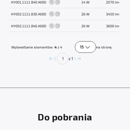
HY001.1111.840.A000
14 W
2070 lm
HY002.1111.830.A000
26 W
3450 lm
HY002.1111.840.A000
26 W
3600 lm
15
Wyświetlanie elementów:
4
z 4
na stronę
z 1
Do pobrania