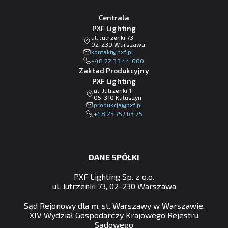
Centrala
PXF Lighting
ul. Jutrzenki 73
02-230 Warszawa
lp.fxp@tkatnok
+48 22 33 44 000
Zakład Produkcyjny
PXF Lighting
ul. Jutrzenki 1
05-310 Kałuszyn
lp.fxp@ajckudorp
+48 25 757 63 25
DANE SPÓŁKI
PXF Lighting Sp. z o.o.
ul. Jutrzenki 73, 02-230 Warszawa
Sąd Rejonowy dla m. st. Warszawy w Warszawie,
XIV Wydział Gospodarczy Krajowego Rejestru
Sądowego