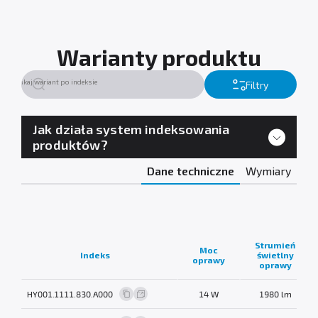
Warianty produktu
Filtry
Jak działa system indeksowania
produktów?
Dane techniczne
Wymiary
Strumień
Moc
Indeks
świetlny
oprawy
oprawy
HY001.1111.830.A000
14 W
1980 lm