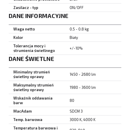
Zasilacz - typ
ON/OFF
DANE INFORMACYJNE
Waga netto
0.5 - 0.8 kg
Kolor
Biały
Tolerancja mocy i
+/-10%
strumienia świetlnego
DANE ŚWIETLNE
Minimalny strumień
1450 - 2680 lm
świetlny oprawy
Maksymalny strumień
1980 - 3600 lm
świetlny oprawy
Wskaźnik oddawania
80
barw
MacAdam
SDCM 3
Temp. barwowa
3000 K, 4000 K
Temperatura barwowa i