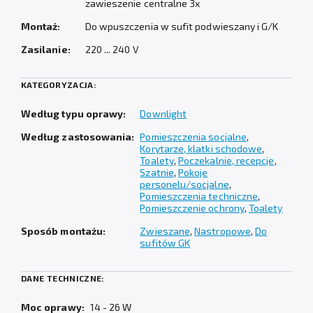
zawieszenie centralne 3x
Montaż:
Do wpuszczenia w sufit podwieszany i G/K
Zasilanie:
220 ... 240 V
KATEGORYZACJA:
Według typu oprawy:
Downlight
Według zastosowania:
Pomieszczenia socjalne
,
Korytarze, klatki schodowe
,
Toalety
,
Poczekalnie, recepcje
,
Szatnie
,
Pokoje
personelu/socjalne
,
Pomieszczenia techniczne
,
Pomieszczenie ochrony
,
Toalety
Sposób montażu:
Zwieszane
,
Nastropowe
,
Do
sufitów GK
DANE TECHNICZNE:
Moc oprawy:
14 - 26 W