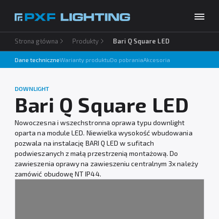
Strona główna
Produkty
Bari Q Square LED
Produkty
Dane techniczne
Warianty produktu
Do pobrania
Akcesoria
Inspiracje
Wybierz swój język
PL
DOWNLIGHT
Usługi
Bari Q Square LED
Baza wiedzy
Nowoczesna i wszechstronna oprawa typu downlight
oparta na module LED. Niewielka wysokość wbudowania
O firmie
pozwala na instalację BARI Q LED w sufitach
podwieszanych z małą przestrzenią montażową. Do
Do pobrania
zawieszenia oprawy na zawieszeniu centralnym 3x należy
zamówić obudowę NT IP44.
Kontakt