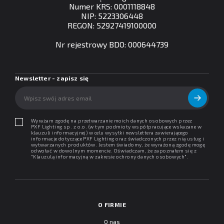
Numer KRS: 0001118848
NIP: 5223306448
REGON: 52927419100000
Nr rejestrowy BDO: 000644739
Newsletter - zapisz się
Wyrażam zgodę na przetwarzanie moich danych osobowych przez
PXF Lighting sp. z o.o. (w tym podmioty współpracujące wskazane w
klauzuli informacyjnej) w celu wysyłki newslettera zawierającego
informacje dotyczące PXF Lighting oraz świadczonych przez nią usług i
wytwarzanych produktów. Jestem świadomy, że wyrażoną zgodę mogę
odwołać w dowolnym momencie. Oświadczam, że zapoznałem się z
"
Klauzulą informacyjną w zakresie ochrony danych osobowych
".
O FIRMIE
O nas