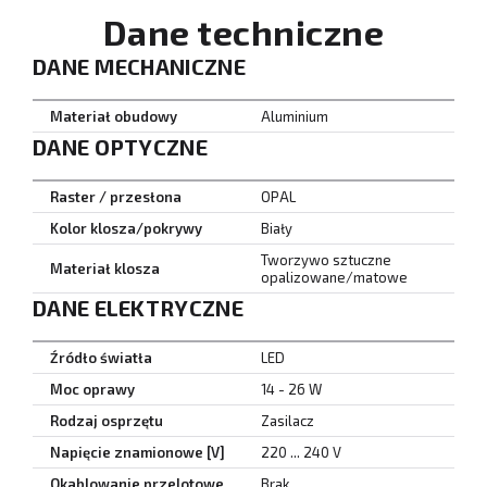
Dane techniczne
DANE MECHANICZNE
Materiał obudowy
Aluminium
DANE OPTYCZNE
Raster / przesłona
OPAL
Kolor klosza/pokrywy
Biały
Tworzywo sztuczne
Materiał klosza
opalizowane/matowe
DANE ELEKTRYCZNE
Źródło światła
LED
Moc oprawy
14 - 26 W
Rodzaj osprzętu
Zasilacz
Napięcie znamionowe [V]
220 ... 240 V
Okablowanie przelotowe
Brak