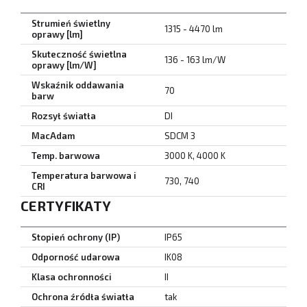
Strumień świetlny
1315 - 4470 lm
oprawy [lm]
Skuteczność świetlna
136 - 163 lm/W
oprawy [lm/W]
Wskaźnik oddawania
70
barw
Rozsył światła
DI
MacAdam
SDCM 3
Temp. barwowa
3000 K, 4000 K
Temperatura barwowa i
730, 740
CRI
CERTYFIKATY
Stopień ochrony (IP)
IP65
Odporność udarowa
IK08
Klasa ochronności
II
Ochrona źródła światła
tak