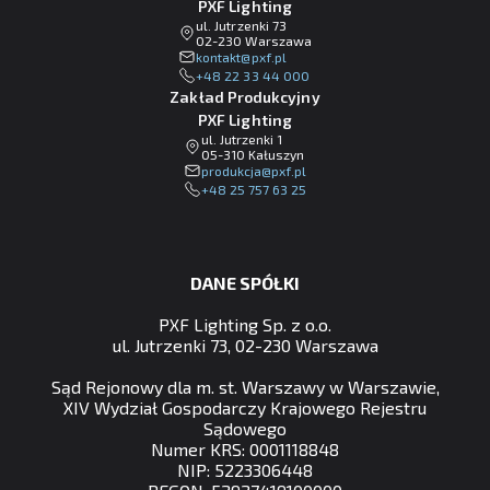
PXF Lighting
ul. Jutrzenki 73
02-230 Warszawa
lp.fxp@tkatnok
+48 22 33 44 000
Zakład Produkcyjny
PXF Lighting
ul. Jutrzenki 1
05-310 Kałuszyn
lp.fxp@ajckudorp
+48 25 757 63 25
DANE SPÓŁKI
PXF Lighting Sp. z o.o.
ul. Jutrzenki 73, 02-230 Warszawa
Sąd Rejonowy dla m. st. Warszawy w Warszawie,
XIV Wydział Gospodarczy Krajowego Rejestru
Sądowego
Numer KRS: 0001118848
NIP: 5223306448