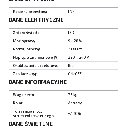
Raster / przesłona
LNS
DANE ELEKTRYCZNE
Źródło światła
LED
Moc oprawy
9 - 28 W
Rodzaj osprzętu
Zasilacz
Napięcie znamionowe [V]
220 ... 240 V
Okablowanie przelotowe
Brak
Zasilacz - typ
ON/OFF
DANE INFORMACYJNE
Waga netto
7.5 kg
Kolor
Antracyt
Tolerancja mocy i
+/-10%
strumienia świetlnego
DANE ŚWIETLNE