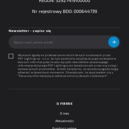
REGON: 52927419100000
Nr rejestrowy BDO: 000644739
Newsletter - zapisz się
Wyrażam zgodę na przetwarzanie moich danych osobowych przez
PXF Lighting sp. z o.o. (w tym podmioty współpracujące wskazane w
klauzuli informacyjnej) w celu wysyłki newslettera zawierającego
informacje dotyczące PXF Lighting oraz świadczonych przez nią usług i
wytwarzanych produktów. Jestem świadomy, że wyrażoną zgodę mogę
odwołać w dowolnym momencie. Oświadczam, że zapoznałem się z
"
Klauzulą informacyjną w zakresie ochrony danych osobowych
".
O FIRMIE
O nas
Aktualności
Fundusz unijne