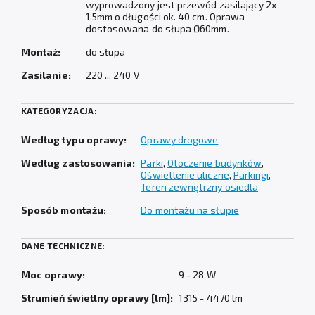
wyprowadzony jest przewód zasilający 2x
1,5mm o długości ok. 40 cm. Oprawa
dostosowana do słupa Ø60mm.
Montaż:
do słupa
Zasilanie:
220 ... 240 V
KATEGORYZACJA:
Według typu oprawy:
Oprawy drogowe
Według zastosowania:
Parki
,
Otoczenie budynków
,
Oświetlenie uliczne
,
Parkingi
,
Teren zewnętrzny osiedla
Sposób montażu:
Do montażu na słupie
DANE TECHNICZNE:
Moc oprawy:
9 - 28 W
Strumień świetlny oprawy [lm]:
1315 - 4470 lm