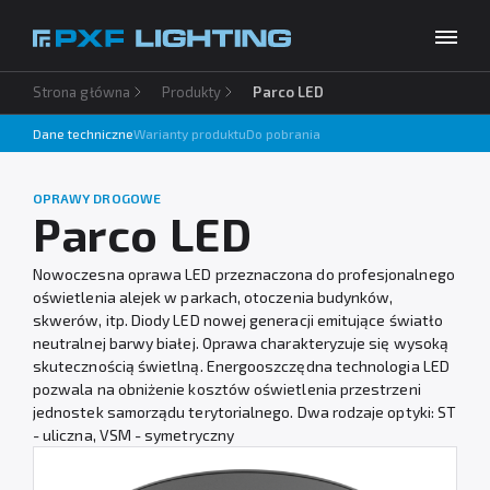
Strona główna
Produkty
Parco LED
Produkty
Dane techniczne
Warianty produktu
Do pobrania
Inspiracje
Wybierz swój język
PL
OPRAWY DROGOWE
Usługi
Parco LED
Baza wiedzy
Nowoczesna oprawa LED przeznaczona do profesjonalnego
oświetlenia alejek w parkach, otoczenia budynków,
O firmie
skwerów, itp. Diody LED nowej generacji emitujące światło
neutralnej barwy białej. Oprawa charakteryzuje się wysoką
Do pobrania
skutecznością świetlną. Energooszczędna technologia LED
pozwala na obniżenie kosztów oświetlenia przestrzeni
Kontakt
jednostek samorządu terytorialnego. Dwa rodzaje optyki: ST
- uliczna, VSM - symetryczny