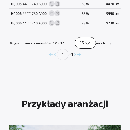
HQ005.4477.740.A000
28 W
4470 lm
HQ006.4477.730.A000
28 W
3990 lm
HQ006.4477.740.A000
28 W
4230 lm
15
Wyświetlanie elementów:
12
z 12
na stronę
z 1
Przykłady aranżacji