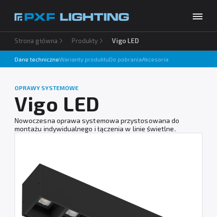
Strona główna
Produkty
Vigo LED
Produkty
Dane techniczne
Warianty produktu
Do pobrania
Akcesoria
Inspiracje
Wybierz swój język
PL
OPRAWY SYSTEMOWE
Usługi
Vigo LED
Baza wiedzy
Nowoczesna oprawa systemowa przystosowana do
montażu indywidualnego i łączenia w linie świetlne.
O firmie
Do pobrania
Kontakt