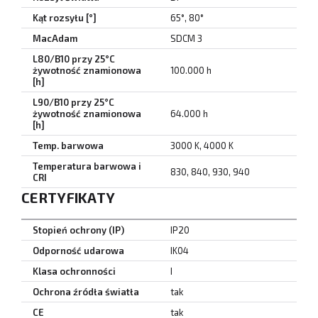
Kąt rozsyłu [°]
65°, 80°
MacAdam
SDCM 3
L80/B10 przy 25°C
żywotność znamionowa
100.000 h
[h]
L90/B10 przy 25°C
żywotność znamionowa
64.000 h
[h]
Temp. barwowa
3000 K, 4000 K
Temperatura barwowa i
830, 840, 930, 940
CRI
CERTYFIKATY
Stopień ochrony (IP)
IP20
Odporność udarowa
IK04
Klasa ochronności
I
Ochrona źródła światła
tak
CE
tak