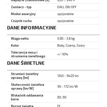
Napięcie znamionowe [V]
220 ... 240 V
Zasilacz - typ
DALI, ON/OFF
Moduł awaryjny
opcjonalnie
Czujnik ruchu
opcjonalnie
DANE INFORMACYJNE
Waga netto
0.85 - 3.8 kg
Kolor
Biały, Czarny, Szary
Tolerancja mocy i
+/-10%
strumienia świetlnego
DANE ŚWIETLNE
Strumień świetlny
1345 - 9420 lm
oprawy [lm]
Skuteczność świetlna
90 - 172 lm/W
oprawy [lm/W]
Wskaźnik oddawania
80, 90
barw
Rozsył światła
DI