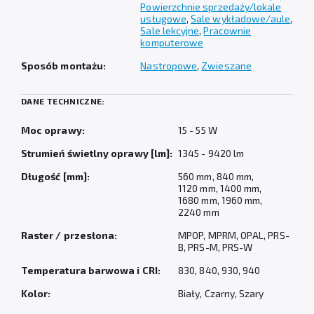
Powierzchnie sprzedaży/lokale
usługowe
,
Sale wykładowe/aule
,
Sale lekcyjne
,
Pracownie
komputerowe
Sposób montażu:
Nastropowe
,
Zwieszane
DANE TECHNICZNE:
Moc oprawy:
15 - 55 W
Strumień świetlny oprawy [lm]:
1345 - 9420 lm
Długość [mm]:
560 mm, 840 mm,
1120 mm, 1400 mm,
1680 mm, 1960 mm,
2240 mm
Raster / przesłona:
MPOP, MPRM, OPAL, PRS-
B, PRS-M, PRS-W
Temperatura barwowa i CRI:
830, 840, 930, 940
Kolor:
Biały, Czarny, Szary