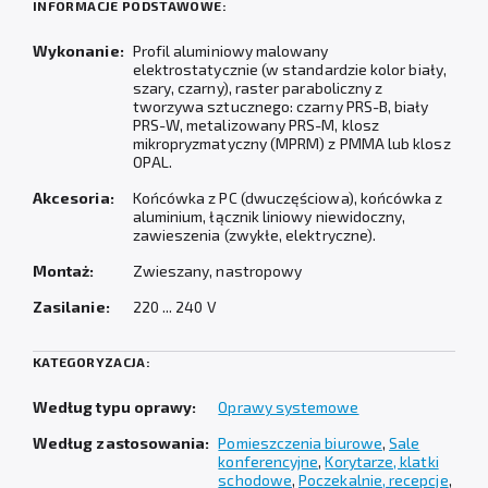
INFORMACJE PODSTAWOWE:
Wykonanie:
Profil aluminiowy malowany
elektrostatycznie (w standardzie kolor biały,
szary, czarny), raster paraboliczny z
tworzywa sztucznego: czarny PRS-B, biały
PRS-W, metalizowany PRS-M, klosz
mikropryzmatyczny (MPRM) z PMMA lub klosz
OPAL.
Akcesoria:
Końcówka z PC (dwuczęściowa), końcówka z
aluminium, łącznik liniowy niewidoczny,
zawieszenia (zwykłe, elektryczne).
Montaż:
Zwieszany, nastropowy
Zasilanie:
220 ... 240 V
KATEGORYZACJA:
Według typu oprawy:
Oprawy systemowe
Według zastosowania:
Pomieszczenia biurowe
,
Sale
konferencyjne
,
Korytarze, klatki
schodowe
,
Poczekalnie, recepcje
,