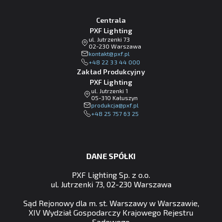
Centrala
PXF Lighting
ul. Jutrzenki 73
02-230 Warszawa
lp.fxp@tkatnok
+48 22 33 44 000
Zakład Produkcyjny
PXF Lighting
ul. Jutrzenki 1
05-310 Kałuszyn
lp.fxp@ajckudorp
+48 25 757 63 25
DANE SPÓŁKI
PXF Lighting Sp. z o.o.
ul. Jutrzenki 73, 02-230 Warszawa
Sąd Rejonowy dla m. st. Warszawy w Warszawie,
XIV Wydział Gospodarczy Krajowego Rejestru
Sądowego