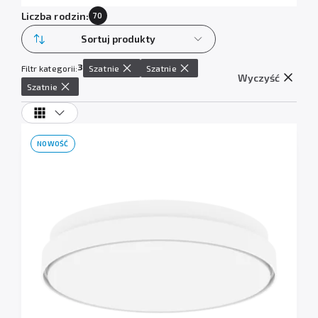
Liczba rodzin:
70
Sortuj produkty
3
Filtr kategorii:
Szatnie
Szatnie
Wyczyść
Szatnie
NOWOŚĆ