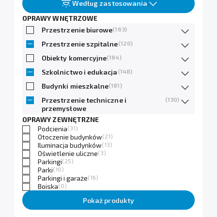
Według zastosowania
OPRAWY WNĘTRZOWE
Przestrzenie biurowe
(163)
Przestrzenie szpitalne
(120)
Obiekty komercyjne
(184)
Szkolnictwo i edukacja
(148)
Budynki mieszkalne
(181)
Przestrzenie techniczne i
(130)
przemysłowe
OPRAWY ZEWNĘTRZNE
Podcienia
(31)
Otoczenie budynków
(21)
Iluminacja budynków
(13)
Oświetlenie uliczne
(3)
Parkingi
(25)
Parki
(10)
Parkingi i garaże
(16)
Boiska
(0)
Pokaż produkty