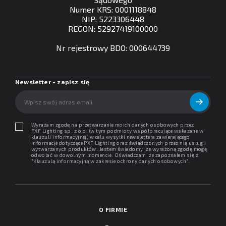
Numer KRS: 0001118848
NIP: 5223306448
REGON: 52927419100000
Nr rejestrowy BDO: 000644739
Newsletter - zapisz się
Wyrażam zgodę na przetwarzanie moich danych osobowych przez
PXF Lighting sp. z o.o. (w tym podmioty współpracujące wskazane w
klauzuli informacyjnej) w celu wysyłki newslettera zawierającego
informacje dotyczące PXF Lighting oraz świadczonych przez nią usług i
wytwarzanych produktów. Jestem świadomy, że wyrażoną zgodę mogę
odwołać w dowolnym momencie. Oświadczam, że zapoznałem się z
"
Klauzulą informacyjną w zakresie ochrony danych osobowych
".
O FIRMIE