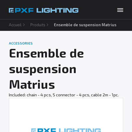
Accueil
Produits
Ensemble de suspension Matrius
Produits
Inspirations
ACCESSORIES
Choose your language
FR
Ensemble de
Entreprise
suspension
À télécharger
Matrius
Contact
Included: chain - 4 pcs, S connector - 4 pcs, cable 2m - 1pc.