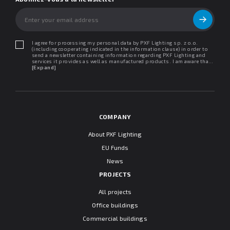
I agree for processing my personal data by PXF Lighting sp. z o.o.
(including cooperating indicated in the information clause) in order to
send a newsletter containing information regarding PXF Lighting and
services it provides as well as manufactured products. I am aware that I
may withdraw my consent at any time. I declare that I have read the
[Expand]
"Information clause regarding personal data protection".
COMPANY
About PXF Lighting
EU Funds
News
PROJECTS
All projects
Office buildings
Commercial buildings