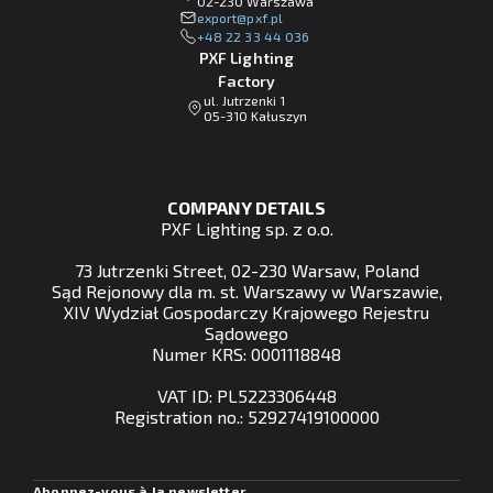
02-230 Warszawa
lp.fxp@tropxe
+48 22 33 44 036
PXF Lighting
Factory
ul. Jutrzenki 1
05-310 Kałuszyn
COMPANY DETAILS
PXF Lighting sp. z o.o.
73 Jutrzenki Street, 02-230 Warsaw, Poland
Sąd Rejonowy dla m. st. Warszawy w Warszawie,
XIV Wydział Gospodarczy Krajowego Rejestru
Sądowego
Numer KRS: 0001118848
VAT ID: PL5223306448
Registration no.: 52927419100000
Abonnez-vous à la newsletter