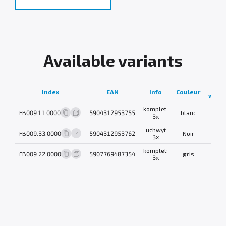
Available variants
Net
Index
EAN
Info
Couleur
weig
komplet;
FB009.11.0000
5904312953755
blanc
0.3 k
3x
uchwyt
FB009.33.0000
5904312953762
Noir
0.3 k
3x
komplet;
FB009.22.0000
5907769487354
gris
0.3 k
3x