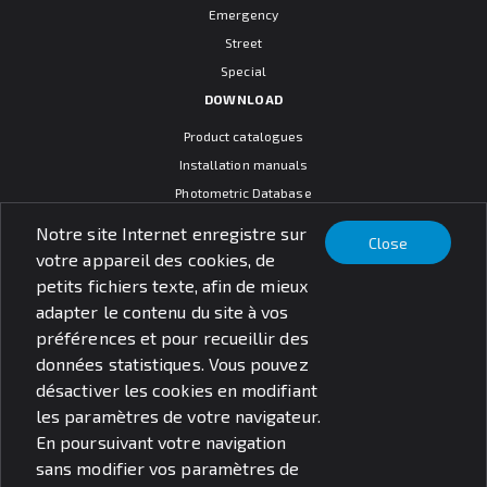
Emergency
Street
Special
DOWNLOAD
Product catalogues
Installation manuals
Photometric Database
CAD models
Notre site Internet enregistre sur
Close
Warranty terms
votre appareil des cookies, de
General sales conditions
petits fichiers texte, afin de mieux
SOCIAL MEDIA
adapter le contenu du site à vos
préférences et pour recueillir des
données statistiques. Vous pouvez
désactiver les cookies en modifiant
les paramètres de votre navigateur.
© PXF Lighting sp. z o.o.
En poursuivant votre navigation
Questions juridiques
sans modifier vos paramètres de
Politique de confidentialité