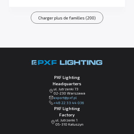
Charger plus de familles (200)
PXF Lighting
Headquarters
ul. Jutrzenki 73
02-230 Warszawa
lp.fxp@tropxe
+48 22 33 44 036
PXF Lighting
Factory
ul. Jutrzenki 1
05-310 Kałuszyn