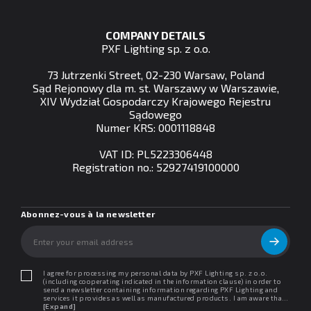
COMPANY DETAILS
PXF Lighting sp. z o.o.
73 Jutrzenki Street, 02-230 Warsaw, Poland
Sąd Rejonowy dla m. st. Warszawy w Warszawie,
XIV Wydział Gospodarczy Krajowego Rejestru
Sądowego
Numer KRS: 0001118848
VAT ID: PL5223306448
Registration no.: 52927419100000
Abonnez-vous à la newsletter
I agree for processing my personal data by PXF Lighting sp. z o.o.
(including cooperating indicated in the information clause) in order to
send a newsletter containing information regarding PXF Lighting and
services it provides as well as manufactured products. I am aware that I
may withdraw my consent at any time. I declare that I have read the
[Expand]