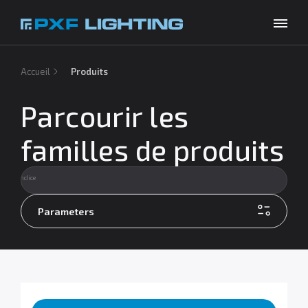
Produits
Accueil
Produits
Inspirations
Parcourir les
Choose your language
FR
Entreprise
familles de produits
À télécharger
Contact
Parameters