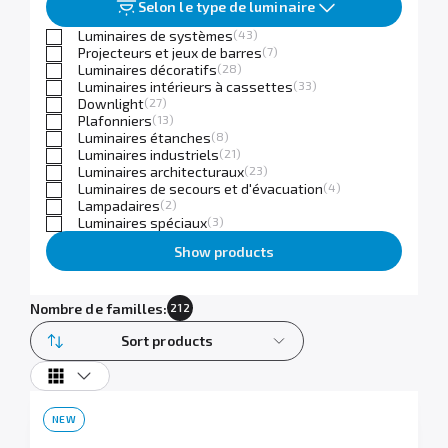
Selon le type de luminaire
Luminaires de systèmes
(43)
Projecteurs et jeux de barres
(7)
Luminaires décoratifs
(28)
Luminaires intérieurs à cassettes
(33)
Downlight
(27)
Plafonniers
(13)
Luminaires étanches
(8)
Luminaires industriels
(21)
Luminaires architecturaux
(23)
Luminaires de secours et d'évacuation
(4)
Lampadaires
(2)
Luminaires spéciaux
(3)
Show products
Nombre de familles:
212
Sort products
NEW