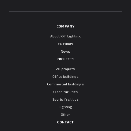
"Information clause regarding personal data protection".
COMPANY
About PXF Lighting
EU Funds
News
PROJECTS
All projects
Office buildings
Commercial buildings
Clean facilities
Sports facilities
Lighting
Other
CONTACT