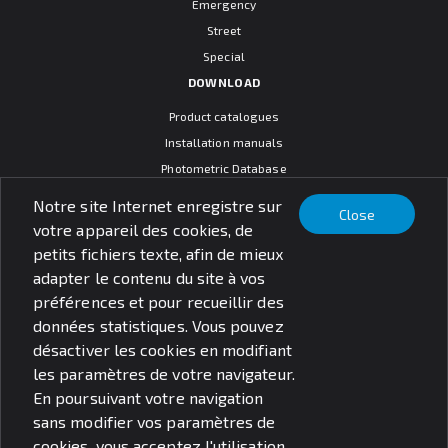
Emergency
Street
Special
DOWNLOAD
Product catalogues
Installation manuals
Photometric Database
CAD models
Notre site Internet enregistre sur
Close
Warranty terms
votre appareil des cookies, de
General sales conditions
petits fichiers texte, afin de mieux
SOCIAL MEDIA
adapter le contenu du site à vos
préférences et pour recueillir des
données statistiques. Vous pouvez
désactiver les cookies en modifiant
les paramètres de votre navigateur.
© PXF Lighting sp. z o.o.
En poursuivant votre navigation
Questions juridiques
Politique de confidentialité
sans modifier vos paramètres de
cookies, vous acceptez l'utilisation