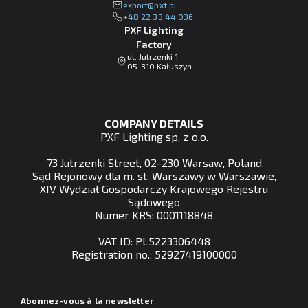
lp.fxp@tropxe
+48 22 33 44 036
PXF Lighting
Factory
ul. Jutrzenki 1
05-310 Kałuszyn
COMPANY DETAILS
PXF Lighting sp. z o.o.
73 Jutrzenki Street, 02-230 Warsaw, Poland
Sąd Rejonowy dla m. st. Warszawy w Warszawie,
XIV Wydział Gospodarczy Krajowego Rejestru
Sądowego
Numer KRS: 0001118848
VAT ID: PL5223306448
Registration no.: 52927419100000
Abonnez-vous à la newsletter