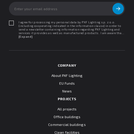
I agree for processing my personal data by PXF Lighting sp. z o.o.
(including cooperating indicated in the information clause) in order to
send a newsletter containing information regarding PXF Lighting and
services it provides as well as manufactured products. I am aware that I
may withdraw my consent at any time. I declare that I have read the
[Expand]
"Information clause regarding personal data protection".
COMPANY
About PXF Lighting
EU Funds
News
PROJECTS
All projects
Office buildings
Commercial buildings
Clean facilities