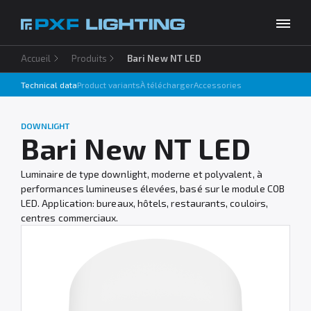
Accueil
Produits
Bari New NT LED
Produits
Technical data
Product variants
À télécharger
Accessories
Inspirations
Choose your language
FR
DOWNLIGHT
Entreprise
Bari New NT LED
À télécharger
Luminaire de type downlight, moderne et polyvalent, à
performances lumineuses élevées, basé sur le module COB
Contact
LED. Application: bureaux, hôtels, restaurants, couloirs,
centres commerciaux.