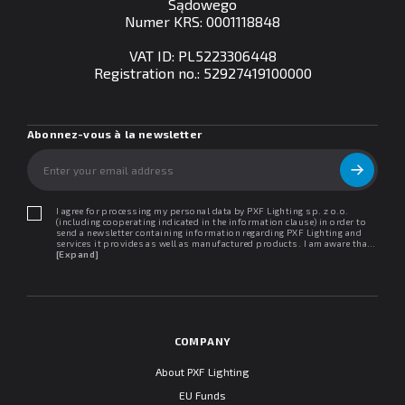
Sądowego
Numer KRS: 0001118848
VAT ID: PL5223306448
Registration no.: 52927419100000
Abonnez-vous à la newsletter
I agree for processing my personal data by PXF Lighting sp. z o.o.
(including cooperating indicated in the information clause) in order to
send a newsletter containing information regarding PXF Lighting and
services it provides as well as manufactured products. I am aware that I
may withdraw my consent at any time. I declare that I have read the
[Expand]
"Information clause regarding personal data protection".
COMPANY
About PXF Lighting
EU Funds