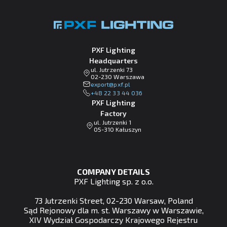
PXF Lighting
Headquarters
ul. Jutrzenki 73
02-230 Warszawa
lp.fxp@tropxe
+48 22 33 44 036
PXF Lighting
Factory
ul. Jutrzenki 1
05-310 Kałuszyn
COMPANY DETAILS
PXF Lighting sp. z o.o.
73 Jutrzenki Street, 02-230 Warsaw, Poland
Sąd Rejonowy dla m. st. Warszawy w Warszawie,
XIV Wydział Gospodarczy Krajowego Rejestru