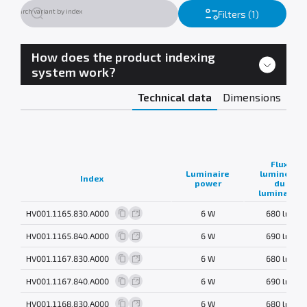
Filters (1)
How does the product indexing
system work?
Technical data
Dimensions
Flux
Luminaire
lumineux
Index
power
du
luminaire
HV001.1165.830.A000
6 W
680 lm
HV001.1165.840.A000
6 W
690 lm
HV001.1167.830.A000
6 W
680 lm
HV001.1167.840.A000
6 W
690 lm
HV001.1168.830.A000
6 W
680 lm