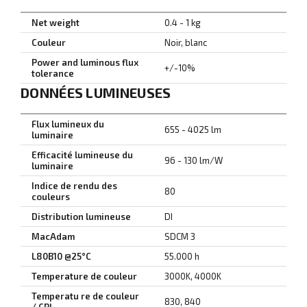
Net weight
0.4 - 1 kg
Couleur
Noir, blanc
Power and luminous flux
+/-10%
tolerance
DONNÉES LUMINEUSES
Flux lumineux du
655 - 4025 lm
luminaire
Efficacité lumineuse du
96 - 130 lm/W
luminaire
Indice de rendu des
80
couleurs
Distribution lumineuse
DI
MacAdam
SDCM 3
L80B10 @25°C
55.000 h
Temperature de couleur
3000K, 4000K
Temperatu re de couleur
830, 840