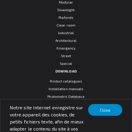
Modular
Downlight
Plafonds
Clear room
Industrial
Architectural
Emergency
Street
Special
DOWNLOAD
Product catalogues
Installation manuals
Photometric Database
CAD models
Notre site Internet enregistre sur
Close
Warranty terms
votre appareil des cookies, de
General sales conditions
petits fichiers texte, afin de mieux
SOCIAL MEDIA
adapter le contenu du site à vos