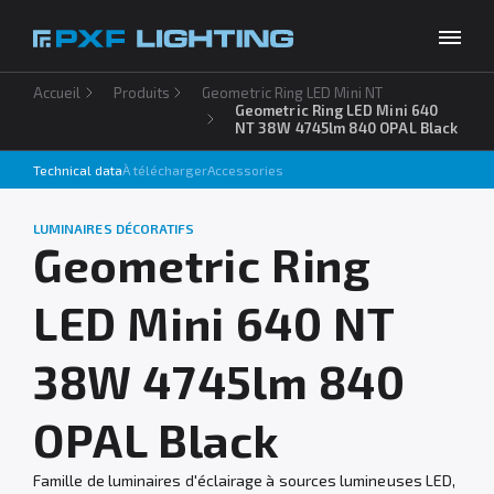
Accueil
Produits
Geometric Ring LED Mini NT
Produits
Geometric Ring LED Mini 640
NT 38W 4745lm 840 OPAL Black
Inspirations
Technical data
À télécharger
Accessories
Choose your language
FR
Entreprise
LUMINAIRES DÉCORATIFS
Geometric Ring
À télécharger
LED Mini 640 NT
Contact
38W 4745lm 840
OPAL Black
Famille de luminaires d'éclairage à sources lumineuses LED,