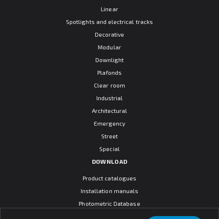
Linear
Spotlights and electrical tracks
Decorative
Modular
Downlight
Plafonds
Clear room
Industrial
Architectural
Emergency
Street
Special
DOWNLOAD
Product catalogues
Installation manuals
Photometric Database
CAD models