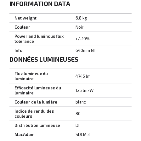
INFORMATION DATA
Net weight
6.8 kg
Couleur
Noir
Power and luminous flux
+/-10%
tolerance
Info
640mm NT
DONNÉES LUMINEUSES
Flux lumineux du
4745 lm
luminaire
Efficacité lumineuse du
125 lm/W
luminaire
Couleur de la lumière
blanc
Indice de rendu des
80
couleurs
Distribution lumineuse
DI
MacAdam
SDCM 3