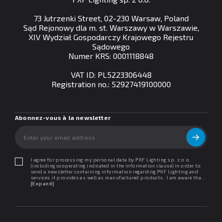
73 Jutrzenki Street, 02-230 Warsaw, Poland
Sąd Rejonowy dla m. st. Warszawy w Warszawie,
XIV Wydział Gospodarczy Krajowego Rejestru
Sądowego
Numer KRS: 0001118848
VAT ID: PL5223306448
Registration no.: 52927419100000
Abonnez-vous à la newsletter
I agree for processing my personal data by PXF Lighting sp. z o.o.
(including cooperating indicated in the information clause) in order to
send a newsletter containing information regarding PXF Lighting and
services it provides as well as manufactured products. I am aware that I
may withdraw my consent at any time. I declare that I have read the
[Expand]
"Information clause regarding personal data protection".