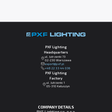
PXF Lighting
Headquarters
ul. Jutrzenki 73
02-230 Warszawa
lp.fxp@tropxe
+48 22 33 44 036
PXF Lighting
Factory
ul. Jutrzenki 1
05-310 Kałuszyn
COMPANY DETAILS
PXF Lighting sp. z o.o.