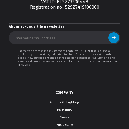
VAT ID: PL5223306448
Registration no.: 52927419100000
Abonnez-vous à la newsletter
I agree for processing my personal data by PXF Lighting sp. z o.o.
(including cooperating indicated in the information clause) in order to
send a newsletter containing information regarding PXF Lighting and
services it provides as well as manufactured products. I am aware that I
may withdraw my consent at any time. I declare that I have read the
[Expand]
"Information clause regarding personal data protection".
COMPANY
About PXF Lighting
EU Funds
News
PROJECTS