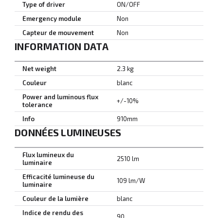
Type of driver
ON/OFF
Emergency module
Non
Capteur de mouvement
Non
INFORMATION DATA
Net weight
2.3 kg
Couleur
blanc
Power and luminous flux
+/-10%
tolerance
Info
910mm
DONNÉES LUMINEUSES
Flux lumineux du
2510 lm
luminaire
Efficacité lumineuse du
109 lm/W
luminaire
Couleur de la lumière
blanc
Indice de rendu des
90