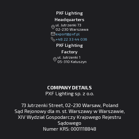
PXF Lighting
Headquarters
ul. Jutrzenki 73
02-230 Warszawa
lp.fxp@tropxe
+48 22 33 44 036
PXF Lighting
Factory
ul. Jutrzenki 1
05-310 Kałuszyn
COMPANY DETAILS
PXF Lighting sp. z o.o.
73 Jutrzenki Street, 02-230 Warsaw, Poland
Sąd Rejonowy dla m. st. Warszawy w Warszawie,
XIV Wydział Gospodarczy Krajowego Rejestru
Sądowego
Numer KRS: 0001118848