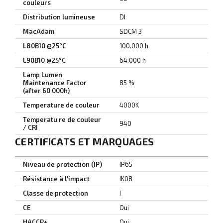
couleurs
Distribution lumineuse
DI
MacAdam
SDCM 3
L80B10 @25°C
100.000 h
L90B10 @25°C
64.000 h
Lamp Lumen
Maintenance Factor
85 %
(after 60 000h)
Temperature de couleur
4000K
Temperatu re de couleur
940
/ CRI
CERTIFICATS ET MARQUAGES
Niveau de protection (IP)
IP65
Résistance à l'impact
IK08
Classe de protection
I
CE
Oui
HACCP+
Oui