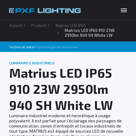
Accueil
Produits
Matrius LED IP65
Produits
Matrius LED IP65 910 23W
2950lm 940 SH White LW
Inspirations
Technical data
À télécharger
Accessories
Choose your language
FR
Entreprise
LUMINAIRES INDUSTRIELS
Matrius LED IP65
À télécharger
910 23W 2950lm
Contact
940 SH White LW
Luminaire industriel moderne et hermétique à usage
polyvalent. Il est parfait pour l'éclairage des passages de
communication, zones d'entrepôt et locaux industriels de
tout type. MATRIUS est équipé de sources LED de nouvelle