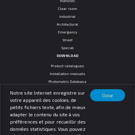
Plafonds
Clear room
Industrial
Architectural
Emergency
Street
Special
DOWNLOAD
Product catalogues
Installation manuals
Photometric Database
CAD models
Notre site Internet enregistre sur
Close
Warranty terms
votre appareil des cookies, de
General sales conditions
petits fichiers texte, afin de mieux
SOCIAL MEDIA
adapter le contenu du site à vos
préférences et pour recueillir des
données statistiques. Vous pouvez