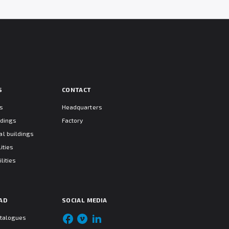
S
CONTACT
ts
Headquarters
ldings
Factory
l buildings
ities
lities
AD
SOCIAL MEDIA
atalogues