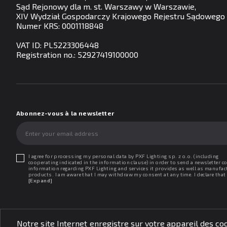
Sąd Rejonowy dla m. st. Warszawy w Warszawie,
XIV Wydział Gospodarczy Krajowego Rejestru Sądowego
Numer KRS: 0001118848
VAT ID: PL5223306448
Registration no.: 52927419100000
Abonnez-vous à la newsletter
I agree for processing my personal data by PXF Lighting sp. z o.o. (including
cooperating indicated in the information clause) in order to send a newsletter c
information regarding PXF Lighting and services it provides as well as manufac
products. I am aware that I may withdraw my consent at any time. I declare that 
read the "Information clause regarding personal data protection".
[Expand]
Notre site Internet enregistre sur votre appareil des coo