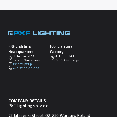
PXF Lighting
PXF Lighting
Headquarters
Factory
ul. Jutrzenki 73
ul. Jutrzenki 1
02-230 Warszawa
05-310 Kałuszyn
lp.fxp@tropxe
+48 22 33 44 036
COMPANY DETAILS
PXF Lighting sp. z o.o.
73 Jutrzenki Street, 02-230 Warsaw, Poland