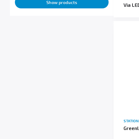
Show products
Via LE
STATIO
Greenl