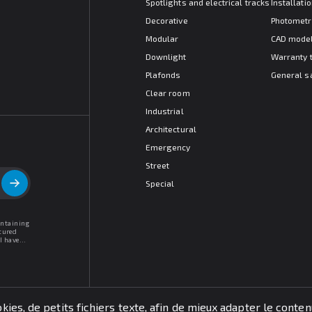
Spotlights and electrical tracks
Installat
Decorative
Photometr
Modular
CAD mode
Downlight
Warranty 
Plafonds
General s
Clear room
Industrial
Architectural
Emergency
Street
Special
ontaining
tured
I have
kies, de petits fichiers texte, afin de mieux adapter le conte