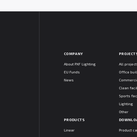
COMPANY
PROJECT
About PXF Lighting
All projec
EU Funds
Office bui
News
Commercia
Clean facil
Sports faci
Lighting
Other
PRODUCTS
DOWNLO
Linear
Product c