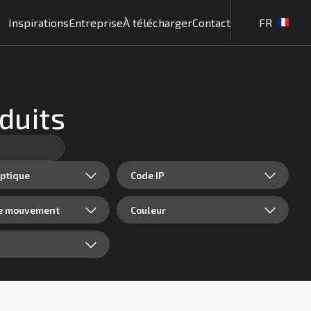
Inspirations
Entreprise
À télécharger
Contact
FR
oduits
ptique
Code IP
de mouvement
Couleur