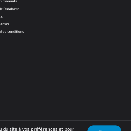
ion manuals
ic Database
ls
terms
ales conditions
nu du site à vos préférences et pour