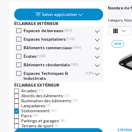
Nombre de f
Selon application
Category filter
ÉCLAIRAGE INTÉRIEUR
Espaces de bureaux
(163)
Espaces hospitaliers
(120)
NEW
Bâtiments commerciaux
(184)
Écoles
(148)
Bâtiments résidentiels
(181)
Espaces Techniques &
(130)
Industriels
ÉCLAIRAGE EXTÉRIEUR
Arcades
(31)
Abords des bâtiments
(21)
Illumination des bâtiments
(13)
Lampadaires
(3)
Stationnement
(25)
Parcs
(10)
Parkings et garages
(16)
Terrains de sport
(0)
STATIO