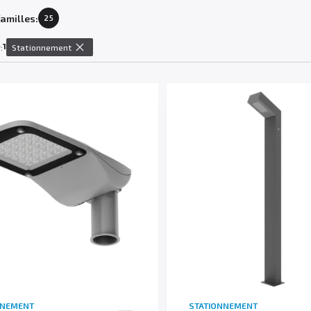
amilles:
25
1
:
Stationnement
NNEMENT
STATIONNEMENT