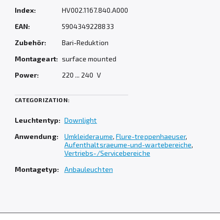
Index:
HV002.1167.840.A000
EAN:
5904349228833
Zubehör:
Bari-Reduktion
Montageart:
surface mounted
Power:
220 ... 240 V
CATEGORIZATION:
Leuchtentyp:
Downlight
Anwendung:
Umkleideraume
,
Flure-treppenhaeuser
,
Aufenthaltsraeume-und-wartebereiche
,
Vertriebs-/Servicebereiche
Montagetyp:
Anbauleuchten