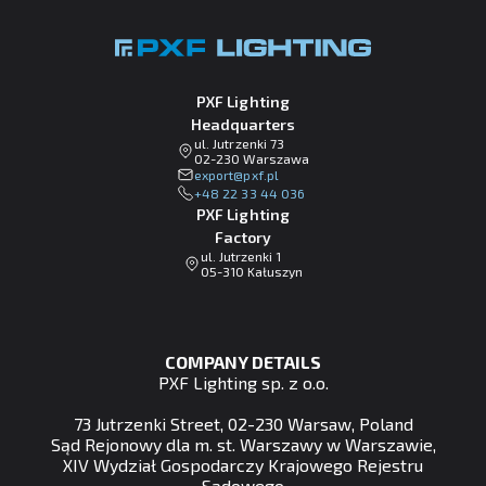
PXF Lighting
Headquarters
ul. Jutrzenki 73
02-230 Warszawa
lp.fxp@tropxe
+48 22 33 44 036
PXF Lighting
Factory
ul. Jutrzenki 1
05-310 Kałuszyn
COMPANY DETAILS
PXF Lighting sp. z o.o.
73 Jutrzenki Street, 02-230 Warsaw, Poland
Sąd Rejonowy dla m. st. Warszawy w Warszawie,
XIV Wydział Gospodarczy Krajowego Rejestru
Sądowego