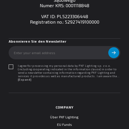
Numer KRS: 0001118848
VAT ID: PL5223306448
Registration no.: 52927419100000
Abonnieren Sie den Newsletter
I agree for processing my personal data by PXF Lighting sp. z o.o.
(including cooperating indicated in the information clause) in order to
send a newsletter containing information regarding PXF Lighting and
services it provides as well as manufactured products. I am aware that I
may withdraw my consent at any time. I declare that I have read the
[Expand]
"Information clause regarding personal data protection".
COMPANY
Über PXF Lighting
EU Funds