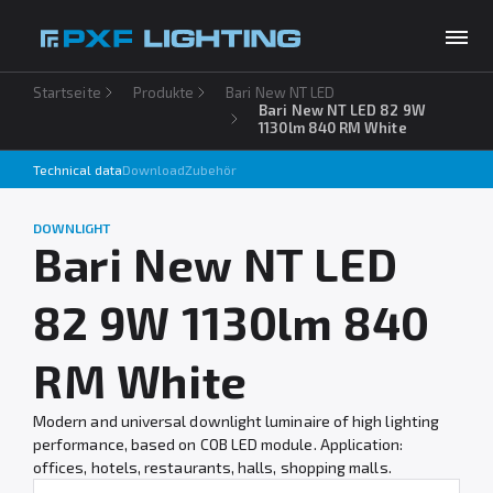
Startseite
Produkte
Bari New NT LED
Produkte
Bari New NT LED 82 9W
1130lm 840 RM White
Inspirationen
Technical data
Download
Zubehör
Choose your language
DE
Unternehmen
DOWNLIGHT
Bari New NT LED
Download
82 9W 1130lm 840
Kontakt
RM White
Modern and universal downlight luminaire of high lighting
performance, based on COB LED module. Application:
offices, hotels, restaurants, halls, shopping malls.