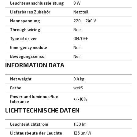
Leuchtenanschlussleistung
9 W
Lieferbares Zubehör
Netzteil
Nennspannung
220 ... 240 V
Through wiring
Nein
Type of driver
ON/OFF
Emergency module
Nein
Bewegungssensor
Nein
INFORMATION DATA
Net weight
0.4 kg
Farbe
weiß
Power and luminous flux
+/-10%
tolerance
LICHTTECHNISCHE DATEN
Leuchtenlichtstrom
1130 lm
Lichtausbeute der Leuchte
126 lm/W