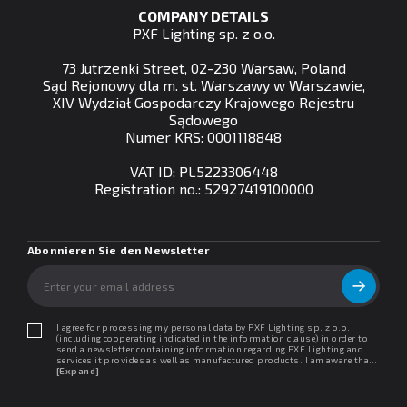
COMPANY DETAILS
PXF Lighting sp. z o.o.
73 Jutrzenki Street, 02-230 Warsaw, Poland
Sąd Rejonowy dla m. st. Warszawy w Warszawie,
XIV Wydział Gospodarczy Krajowego Rejestru
Sądowego
Numer KRS: 0001118848
VAT ID: PL5223306448
Registration no.: 52927419100000
Abonnieren Sie den Newsletter
I agree for processing my personal data by PXF Lighting sp. z o.o.
(including cooperating indicated in the information clause) in order to
send a newsletter containing information regarding PXF Lighting and
services it provides as well as manufactured products. I am aware that I
may withdraw my consent at any time. I declare that I have read the
[Expand]
"Information clause regarding personal data protection".