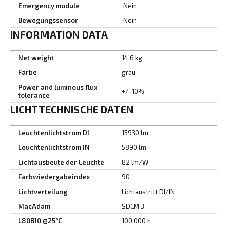
Emergency module
Nein
Bewegungssensor
Nein
INFORMATION DATA
Net weight
14.6 kg
Farbe
grau
Power and luminous flux
+/-10%
tolerance
LICHTTECHNISCHE DATEN
Leuchtenlichtstrom DI
15930 lm
Leuchtenlichtstrom IN
5890 lm
Lichtausbeute der Leuchte
82 lm/W
Farbwiedergabeindex
90
Lichtverteilung
Lichtaustritt DI/IN
MacAdam
SDCM 3
L80B10 @25°C
100.000 h