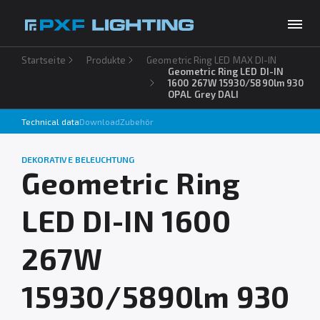
Startseite
Produkte
Geometric Ring LED MAX DI-IN
Produkte
Geometric Ring LED DI-IN
1600 267W 15930/5890lm 930
OPAL Grey DALI
Inspirationen
Choose your language
DE
Technical data
Download
Zubehör
Unternehmen
DEKORATIVE BELEUCHTUNG
Download
Geometric Ring
Kontakt
LED DI-IN 1600
267W
15930/5890lm 930