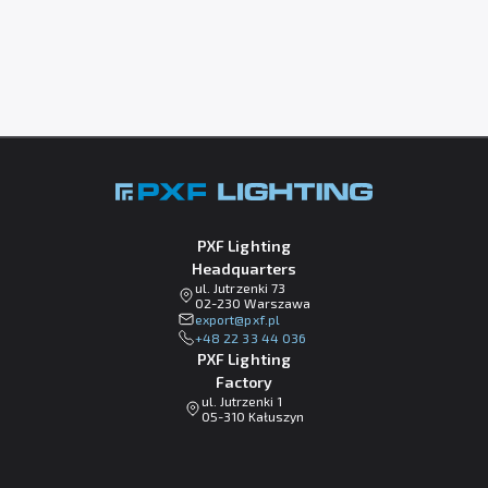
PXF Lighting
Headquarters
ul. Jutrzenki 73
02-230 Warszawa
lp.fxp@tropxe
+48 22 33 44 036
PXF Lighting
Factory
ul. Jutrzenki 1
05-310 Kałuszyn