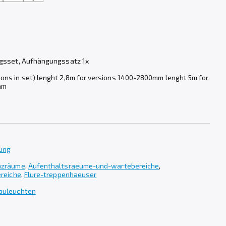
ngsset, Aufhängungssatz 1x
ns in set) lenght 2,8m for versions 1400-2800mm lenght 5m for
mm
tung
nzräume
,
Aufenthaltsraeume-und-wartebereiche
,
ereiche
,
Flure-treppenhaeuser
auleuchten