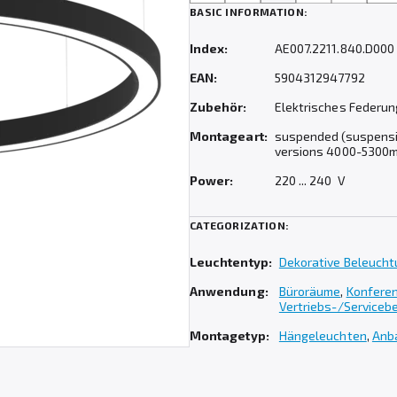
BASIC INFORMATION:
Index:
AE007.2211.840.D000
EAN:
5904312947792
Zubehör:
Elektrisches Federu
Montageart:
suspended (suspensio
versions 4000-5300
Power:
220 ... 240 V
CATEGORIZATION:
Leuchtentyp:
Dekorative Beleuch
Anwendung:
Büroräume
,
Konfere
Vertriebs-/Serviceb
Montagetyp:
Hängeleuchten
,
Anb