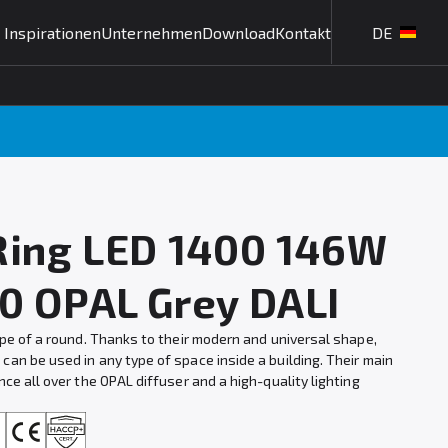
Inspirationen
Unternehmen
Download
Kontakt
DE
Ring LED 1400 146W
0 OPAL Grey DALI
ape of a round. Thanks to their modern and universal shape,
an be used in any type of space inside a building. Their main
ce all over the OPAL diffuser and a high-quality lighting