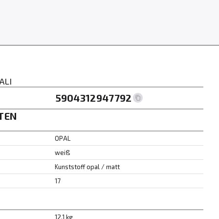
ALI
5904312947792
TEN
OPAL
weiß
Kunststoff opal / matt
17
12.1 kg