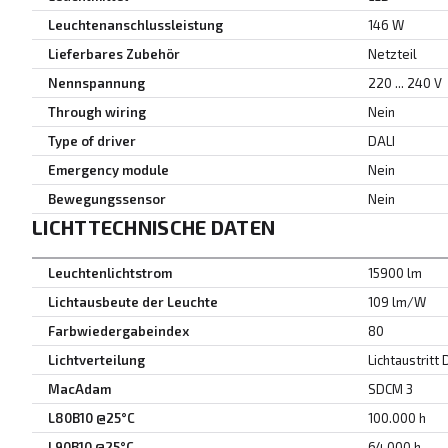
Leuchtenanschlussleistung
146 W
Lieferbares Zubehör
Netzteil
Nennspannung
220 ... 240 V
Through wiring
Nein
Type of driver
DALI
Emergency module
Nein
Bewegungssensor
Nein
LICHTTECHNISCHE DATEN
Leuchtenlichtstrom
15900 lm
Lichtausbeute der Leuchte
109 lm/W
Farbwiedergabeindex
80
Lichtverteilung
Lichtaustritt 
MacAdam
SDCM 3
L80B10 @25°C
100.000 h
L90B10 @25°C
64.000 h