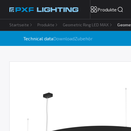
Produkte
Startseite
Produkte
Geometric Ring LED MAX
Geomet
Technical data
Download
Zubehör