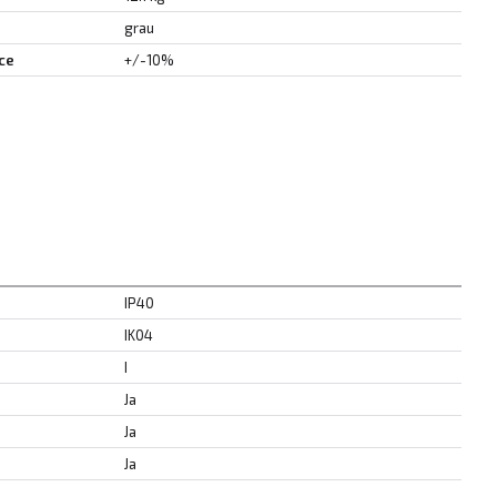
grau
ce
+/-10%
IP40
IK04
I
Ja
Ja
Ja