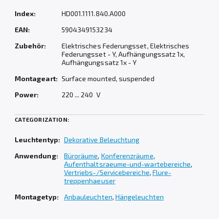
Index:
HD001.1111.840.A000
EAN:
5904349153234
Zubehör:
Elektrisches Federungsset, Elektrisches
Federungsset - Y, Aufhängungssatz 1x,
Aufhängungssatz 1x - Y
Montageart:
Surface mounted, suspended
Power:
220 ... 240 V
CATEGORIZATION:
Leuchtentyp:
Dekorative Beleuchtung
Anwendung:
Büroräume
,
Konferenzräume
,
Aufenthaltsraeume-und-wartebereiche
,
Vertriebs-/Servicebereiche
,
Flure-
treppenhaeuser
Montagetyp:
Anbauleuchten
,
Hängeleuchten