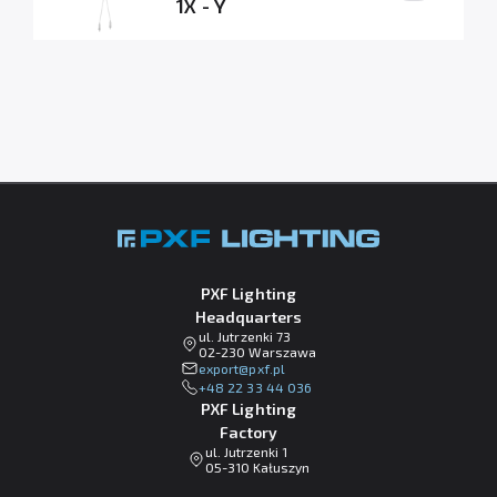
1X - Y
PXF Lighting
Headquarters
ul. Jutrzenki 73
02-230 Warszawa
lp.fxp@tropxe
+48 22 33 44 036
PXF Lighting
Factory
ul. Jutrzenki 1
05-310 Kałuszyn