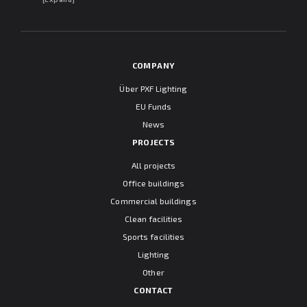
"Information clause regarding personal data protection".
COMPANY
Über PXF Lighting
EU Funds
News
PROJECTS
All projects
Office buildings
Commercial buildings
Clean facilities
Sports facilities
Lighting
Other
CONTACT