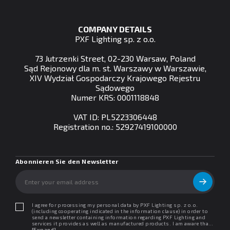
COMPANY DETAILS
PXF Lighting sp. z o.o.
73 Jutrzenki Street, 02-230 Warsaw, Poland
Sąd Rejonowy dla m. st. Warszawy w Warszawie,
XIV Wydział Gospodarczy Krajowego Rejestru
Sądowego
Numer KRS: 0001118848
VAT ID: PL5223306448
Registration no.: 52927419100000
Abonnieren Sie den Newsletter
I agree for processing my personal data by PXF Lighting sp. z o.o.
(including cooperating indicated in the information clause) in order to
send a newsletter containing information regarding PXF Lighting and
services it provides as well as manufactured products. I am aware that I
may withdraw my consent at any time. I declare that I have read the
[Expand]