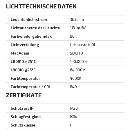
LICHTTECHNISCHE DATEN
Leuchtenlichtstrom
3630 lm
Lichtausbeute der Leuchte
113 lm/W
Farbwiedergabeindex
80
Lichtverteilung
Lichtaustritt DI
MacAdam
SDCM 3
L80B10 @25°C
100.000 h
L90B10 @25°C
64.000 h
Farbtemperatur
4000K
Farbtemperatur / CRI
840
ZERTIFIKATE
Schutzart IP
IP20
Schlagfestigkeit
IK04
Schutzklasse
I