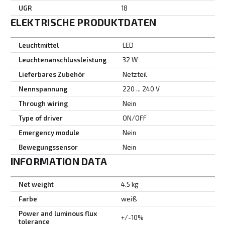
UGR
18
ELEKTRISCHE PRODUKTDATEN
Leuchtmittel
LED
Leuchtenanschlussleistung
32 W
Lieferbares Zubehör
Netzteil
Nennspannung
220 ... 240 V
Through wiring
Nein
Type of driver
ON/OFF
Emergency module
Nein
Bewegungssensor
Nein
INFORMATION DATA
Net weight
4.5 kg
Farbe
weiß
Power and luminous flux
+/-10%
tolerance