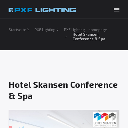
Produkte
Startseite
PXF Lighting
PXF Lighting - homepage
Hotel Skansen
Conference & Spa
Inspirationen
Choose your language
DE
Unternehmen
Download
Kontakt
Hotel Skansen Conference
& Spa