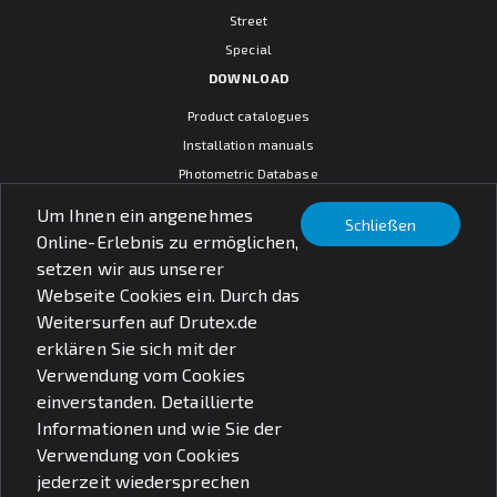
Street
Special
DOWNLOAD
Product catalogues
Installation manuals
Photometric Database
CAD models
Um Ihnen ein angenehmes
Schließen
Warranty terms
Online-Erlebnis zu ermöglichen,
General sales conditions
setzen wir aus unserer
SOCIAL MEDIA
Webseite Cookies ein. Durch das
Weitersurfen auf Drutex.de
erklären Sie sich mit der
Verwendung vom Cookies
einverstanden. Detaillierte
© PXF Lighting sp. z o.o.
Informationen und wie Sie der
Rechtliche Fragen
Datenschutzbestimmungen
Verwendung von Cookies
jederzeit wiedersprechen