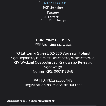
+48 22 33 44 036
PXF Lighting
Factory
ul. Jutrzenki 1
05-310 Kałuszyn
COMPANY DETAILS
PXF Lighting sp. z o.o.
73 Jutrzenki Street, 02-230 Warsaw, Poland
Sąd Rejonowy dla m. st. Warszawy w Warszawie,
XIV Wydział Gospodarczy Krajowego Rejestru
Sądowego
Numer KRS: 0001118848
VAT ID: PL5223306448
Registration no.: 52927419100000
Abonnieren Sie den Newsletter