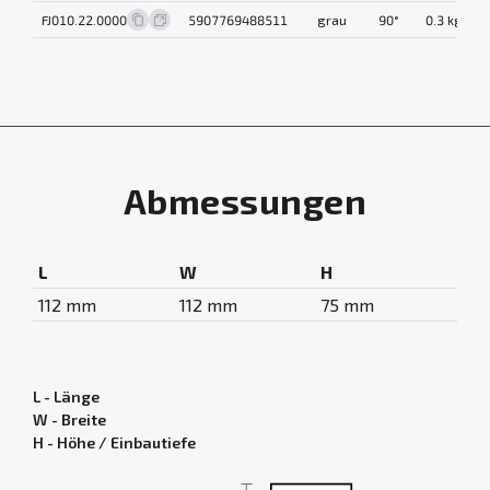
FJ010.22.0000
5907769488511
grau
90°
0.3 kg
Abmessungen
L
W
H
112 mm
112 mm
75 mm
L - Länge
W - Breite
H - Höhe / Einbautiefe