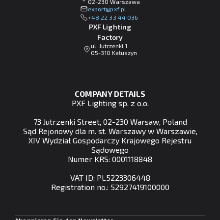
02-230 Warszawa
lp.fxp@tropxe
+48 22 33 44 036
PXF Lighting
Factory
ul. Jutrzenki 1
05-310 Kałuszyn
COMPANY DETAILS
PXF Lighting sp. z o.o.
73 Jutrzenki Street, 02-230 Warsaw, Poland
Sąd Rejonowy dla m. st. Warszawy w Warszawie,
XIV Wydział Gospodarczy Krajowego Rejestru
Sądowego
Numer KRS: 0001118848
VAT ID: PL5223306448
Registration no.: 52927419100000
Abonnieren Sie den Newsletter