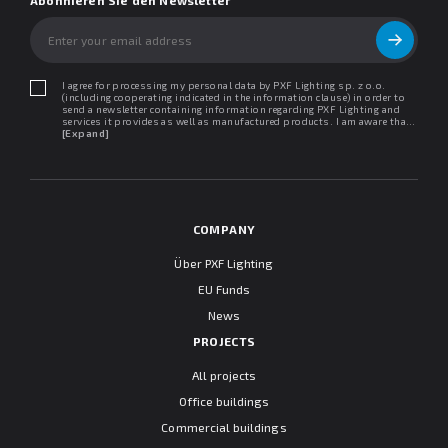
I agree for processing my personal data by PXF Lighting sp. z o.o.
(including cooperating indicated in the information clause) in order to
send a newsletter containing information regarding PXF Lighting and
services it provides as well as manufactured products. I am aware that I
may withdraw my consent at any time. I declare that I have read the
[Expand]
"Information clause regarding personal data protection".
COMPANY
Über PXF Lighting
EU Funds
News
PROJECTS
All projects
Office buildings
Commercial buildings