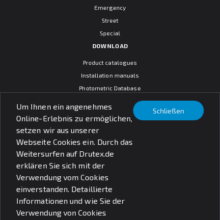
Emergency
Street
Special
DOWNLOAD
Product catalogues
Installation manuals
Photometric Database
CAD models
Um Ihnen ein angenehmes
Schließen
Warranty terms
Online-Erlebnis zu ermöglichen,
General sales conditions
setzen wir aus unserer
SOCIAL MEDIA
Webseite Cookies ein. Durch das
Weitersurfen auf Drutex.de
erklären Sie sich mit der
Verwendung vom Cookies
einverstanden. Detaillierte
© PXF Lighting sp. z o.o.
Informationen und wie Sie der
Rechtliche Fragen
Datenschutzbestimmungen
Verwendung von Cookies