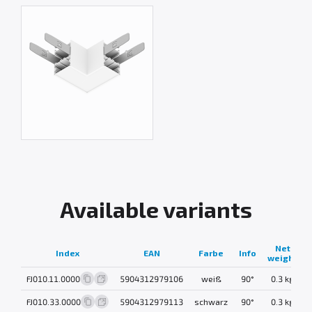
Available variants
Net
Index
EAN
Farbe
Info
weight
FJ010.11.0000
5904312979106
weiß
90°
0.3 kg
FJ010.33.0000
5904312979113
schwarz
90°
0.3 kg