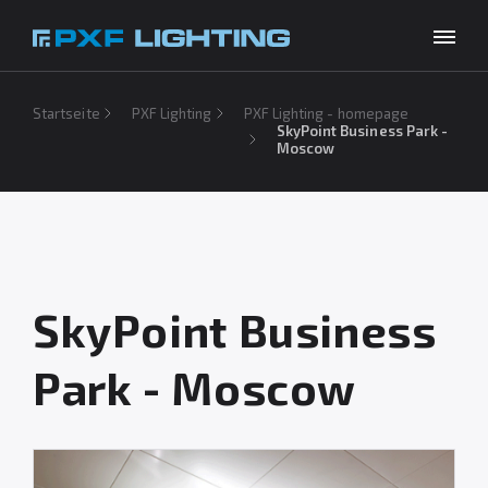
Produkte
Startseite
PXF Lighting
PXF Lighting - homepage
SkyPoint Business Park -
Moscow
Inspirationen
Choose your language
DE
Unternehmen
Download
Kontakt
SkyPoint Business
Park - Moscow