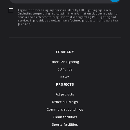
I agree for processing my personal data by PXF Lighting sp. z o.o.
(including cooperating indicated in the information clause) in order to
send a newsletter containing information regarding PXF Lighting and
services it provides as well as manufactured products. I am aware that I
may withdraw my consent at any time. I declare that I have read the
[Expand]
"Information clause regarding personal data protection".
COMPANY
Über PXF Lighting
EU Funds
News
PROJECTS
All projects
Office buildings
Commercial buildings
Clean facilities
Sports facilities