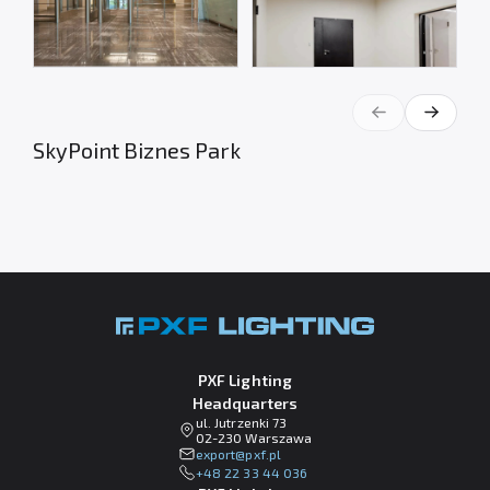
SkyPoint Biznes Park
PXF Lighting
Headquarters
ul. Jutrzenki 73
02-230 Warszawa
lp.fxp@tropxe
+48 22 33 44 036