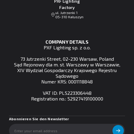
PXF Lighting
Factory
ul. Jutrzenki 1
05-310 Kałuszyn
COMPANY DETAILS
PXF Lighting sp. z o.o.
73 Jutrzenki Street, 02-230 Warsaw, Poland
Sąd Rejonowy dla m. st. Warszawy w Warszawie,
XIV Wydział Gospodarczy Krajowego Rejestru
Sądowego
Numer KRS: 0001118848
VAT ID: PL5223306448
Registration no.: 52927419100000
Abonnieren Sie den Newsletter