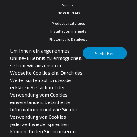
Special
DOWNLOAD
Product catalogues
Installation manuals
Photometric Database
CAD models
Um Ihnen ein angenehmes
Schließen
Warranty terms
Online-Erlebnis zu ermöglichen,
General sales conditions
setzen wir aus unserer
SOCIAL MEDIA
Webseite Cookies ein. Durch das
Weitersurfen auf Drutex.de
erklären Sie sich mit der
Verwendung vom Cookies
einverstanden. Detaillierte
© PXF Lighting sp. z o.o.
Informationen und wie Sie der
Rechtliche Fragen
Datenschutzbestimmungen
Verwendung von Cookies
jederzeit wiedersprechen
können, finden Sie in unseren