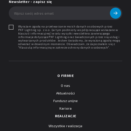
Newsletter - zapisz się
Wyrażam zgodę na przetwarzanie moich danych osobowych przez
PXF Lighting sp. z o.o. (w tym podmioty współpracujące wskazane w
klauzuli informacyjnej) w celu wysyłki newslettera zawierającego
informacje dotyczące PXF Lighting oraz świadczonych przez nią usług i
wytwarzanych produktów. Jestem świadomy, że wyrażoną zgodę mogę
odwołać w dowolnym momencie. Oświadczam, że zapoznałem się z
"
Klauzulą informacyjną w zakresie ochrony danych osobowych
".
O FIRMIE
O nas
Aktualności
Fundusz unijne
Kariera
REALIZACJE
Wszystkie realizacje