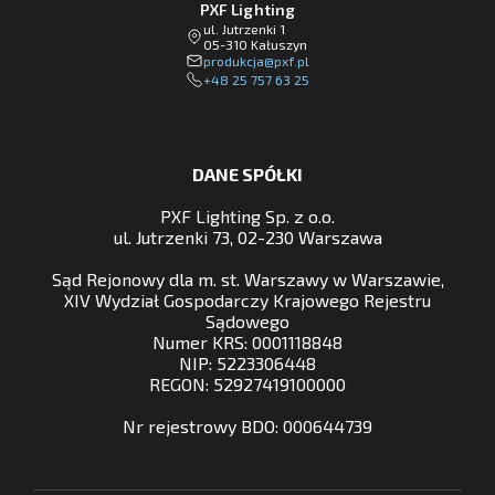
PXF Lighting
ul. Jutrzenki 1
05-310 Kałuszyn
lp.fxp@ajckudorp
+48 25 757 63 25
DANE SPÓŁKI
PXF Lighting Sp. z o.o.
ul. Jutrzenki 73, 02-230 Warszawa
Sąd Rejonowy dla m. st. Warszawy w Warszawie,
XIV Wydział Gospodarczy Krajowego Rejestru
Sądowego
Numer KRS: 0001118848
NIP: 5223306448
REGON: 52927419100000
Nr rejestrowy BDO: 000644739