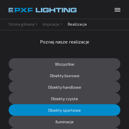
Strona główna
Inspiracje
Realizacje
Produkty
Inspiracje
Poznaj nasze realizacje
Wybierz swój język
PL
Usługi
Wszystkie
Baza wiedzy
Obiekty biurowe
O firmie
Obiekty handlowe
Do pobrania
Obiekty czyste
Kontakt
Obiekty sportowe
Iluminacje