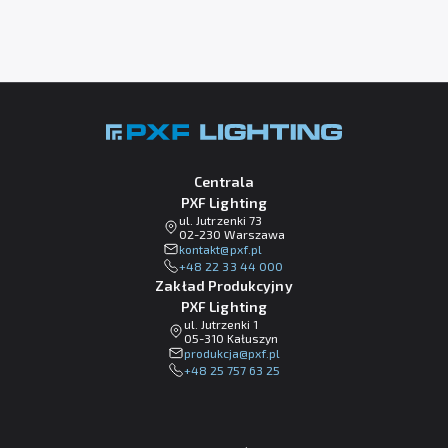
Centrala
PXF Lighting
ul. Jutrzenki 73
02-230 Warszawa
lp.fxp@tkatnok
+48 22 33 44 000
Zakład Produkcyjny
PXF Lighting
ul. Jutrzenki 1
05-310 Kałuszyn
lp.fxp@ajckudorp
+48 25 757 63 25