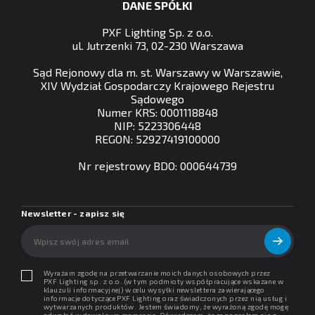
DANE SPÓŁKI
PXF Lighting Sp. z o.o.
ul. Jutrzenki 73, 02-230 Warszawa
Sąd Rejonowy dla m. st. Warszawy w Warszawie,
XIV Wydział Gospodarczy Krajowego Rejestru
Sądowego
Numer KRS: 0001118848
NIP: 5223306448
REGON: 52927419100000
Nr rejestrowy BDO: 000644739
Newsletter - zapisz się
Wyrażam zgodę na przetwarzanie moich danych osobowych przez
PXF Lighting sp. z o.o. (w tym podmioty współpracujące wskazane w
klauzuli informacyjnej) w celu wysyłki newslettera zawierającego
informacje dotyczące PXF Lighting oraz świadczonych przez nią usług i
wytwarzanych produktów. Jestem świadomy, że wyrażoną zgodę mogę