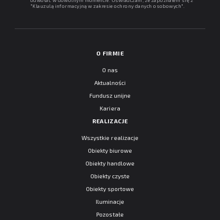
odwołać w dowolnym momencie. Oświadczam, że zapoznałem się z
"
Klauzulą informacyjną w zakresie ochrony danych osobowych
".
O FIRMIE
O nas
Aktualności
Fundusz unijne
Kariera
REALIZACJE
Wszystkie realizacje
Obiekty biurowe
Obiekty handlowe
Obiekty czyste
Obiekty sportowe
Iluminacje
Pozostałe