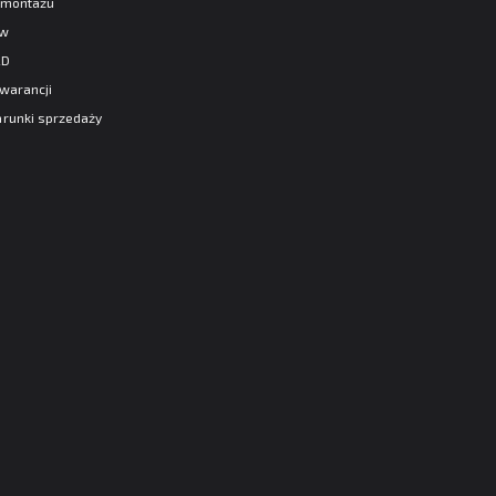
e montażu
aw
AD
warancji
runki sprzedaży