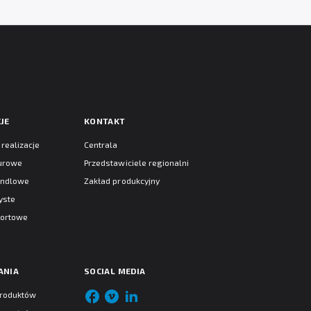
JE
KONTAKT
realizacje
Centrala
iurowe
Przedstawiciele regionalni
andlowe
Zakład produkcyjny
yste
portowe
ANIA
SOCIAL MEDIA
produktów