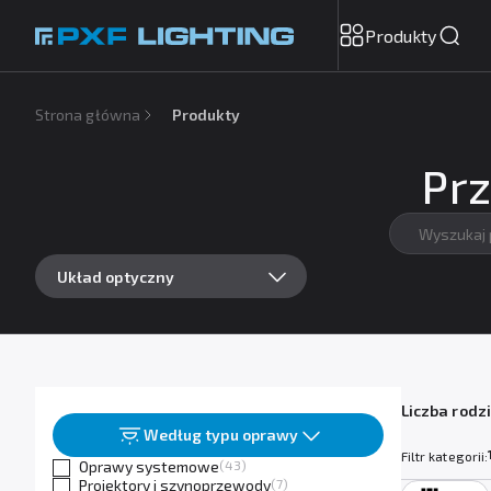
Produkty
Strona główna
Produkty
Prz
Układ optyczny
Liczba rodzi
Według typu oprawy
Filtr kategorii:
Oprawy systemowe
(43)
Projektory i szynoprzewody
(7)