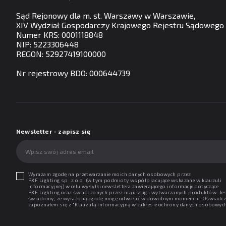
Sąd Rejonowy dla m. st. Warszawy w Warszawie,
XIV Wydział Gospodarczy Krajowego Rejestru Sądowego
Numer KRS: 0001118848
NIP: 5223306448
REGON: 52927419100000
Nr rejestrowy BDO: 000644739
Newsletter - zapisz się
Wyrażam zgodę na przetwarzanie moich danych osobowych przez
PXF Lighting sp. z o.o. (w tym podmioty współpracujące wskazane w klauzuli
informacyjnej) w celu wysyłki newslettera zawierającego informacje dotyczące
PXF Lighting oraz świadczonych przez nią usług i wytwarzanych produktów. Je
świadomy, że wyrażoną zgodę mogę odwołać w dowolnym momencie. Oświadcz
zapoznałem się z "
Klauzulą informacyjną w zakresie ochrony danych osobowyc