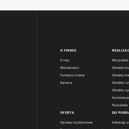
O FIRMIE
REALIZAC
O nas
Wszystkie 
Aktualności
Obiekty b
Fundusz unijne
Obiekty h
Kariera
Obiekty cz
Obiekty s
Iluminacje
Pozostałe
OFERTA
DO POBR
Oprawy systemowe
Katalogi 