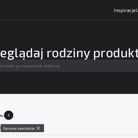
Inspiracje
eglądaj rodziny produ
n:
3
1
Oprawy specjalne