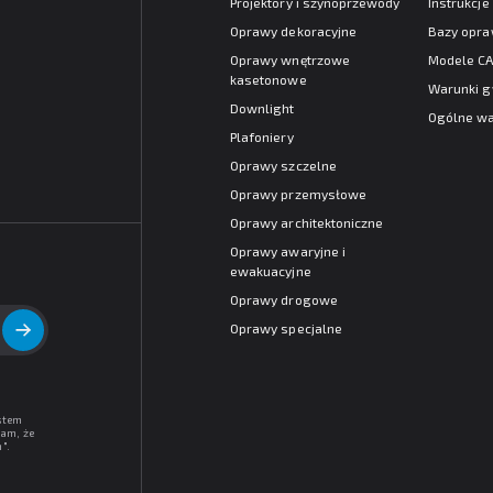
Projektory i szynoprzewody
Instrukcj
Oprawy dekoracyjne
Bazy opr
Oprawy wnętrzowe
Modele C
kasetonowe
Warunki g
Downlight
Ogólne wa
Plafoniery
Oprawy szczelne
Oprawy przemysłowe
Oprawy architektoniczne
Oprawy awaryjne i
ewakuacyjne
Oprawy drogowe
Oprawy specjalne
stem
am, że
h
".