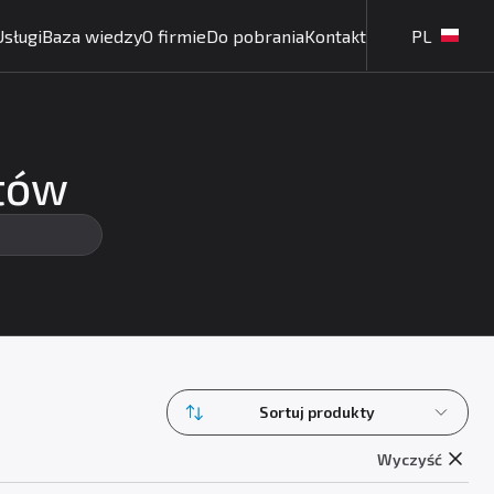
Usługi
Baza wiedzy
O firmie
Do pobrania
Kontakt
PL
któw
Sortuj produkty
Wyczyść