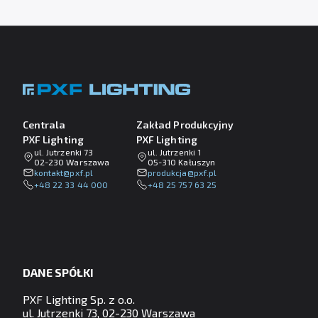
Centrala
Zakład Produkcyjny
PXF Lighting
PXF Lighting
ul. Jutrzenki 73
ul. Jutrzenki 1
02-230 Warszawa
05-310 Kałuszyn
lp.fxp@tkatnok
lp.fxp@ajckudorp
+48 22 33 44 000
+48 25 757 63 25
DANE SPÓŁKI
PXF Lighting Sp. z o.o.
ul. Jutrzenki 73, 02-230 Warszawa