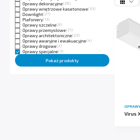
Oprawy dekoracyjne
(28)
Oprawy wnętrzowe kasetonowe
(33)
Downlight
(27)
Plafoniery
(13)
Oprawy szczelne
(8)
Oprawy przemysłowe
(21)
Oprawy architektoniczne
(23)
Oprawy awaryjne i ewakuacyjne
(4)
Oprawy drogowe
(2)
Oprawy specjalne
(3)
Pokaż produkty
OPRAWY
Virus 