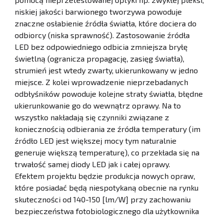
niskiej jakości barwionego tworzywa powoduje
znaczne osłabienie źródła światła, które dociera do
odbiorcy (niska sprawność). Zastosowanie źródła
LED bez odpowiedniego odbicia zmniejsza bryłę
świetlną (ogranicza propagację, zasięg światła),
strumień jest wtedy zwarty, ukierunkowany w jedno
miejsce. Z kolei wprowadzenie nieprzebadanych
odbłyśników powoduje kolejne straty światła, błędne
ukierunkowanie go do wewnątrz oprawy. Na to
wszystko nakładają się czynniki związane z
koniecznością odbierania ze źródła temperatury (im
źródło LED jest większej mocy tym naturalnie
generuje większą temperaturę), co przekłada się na
trwałość samej diody LED jak i całej oprawy.
Efektem projektu będzie produkcja nowych opraw,
które posiadać będą niespotykaną obecnie na rynku
skuteczności od 140-150 [lm/W] przy zachowaniu
bezpieczeństwa fotobiologicznego dla użytkownika