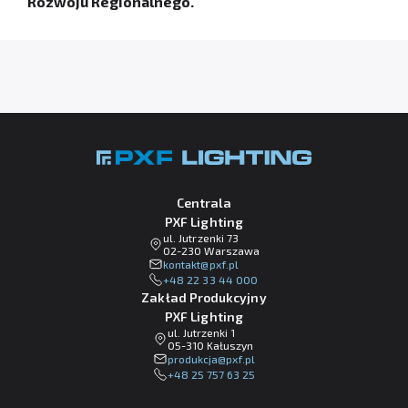
Rozwoju Regionalnego.
Centrala
PXF Lighting
ul. Jutrzenki 73
02-230 Warszawa
lp.fxp@tkatnok
+48 22 33 44 000
Zakład Produkcyjny
PXF Lighting
ul. Jutrzenki 1
05-310 Kałuszyn
lp.fxp@ajckudorp
+48 25 757 63 25