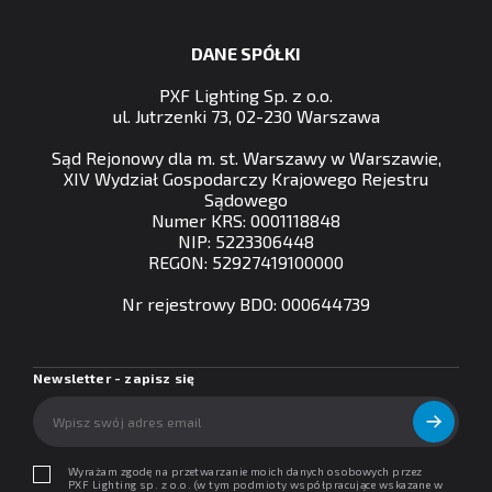
DANE SPÓŁKI
PXF Lighting Sp. z o.o.
ul. Jutrzenki 73, 02-230 Warszawa
Sąd Rejonowy dla m. st. Warszawy w Warszawie,
XIV Wydział Gospodarczy Krajowego Rejestru
Sądowego
Numer KRS: 0001118848
NIP: 5223306448
REGON: 52927419100000
Nr rejestrowy BDO: 000644739
Newsletter - zapisz się
Wyrażam zgodę na przetwarzanie moich danych osobowych przez
PXF Lighting sp. z o.o. (w tym podmioty współpracujące wskazane w