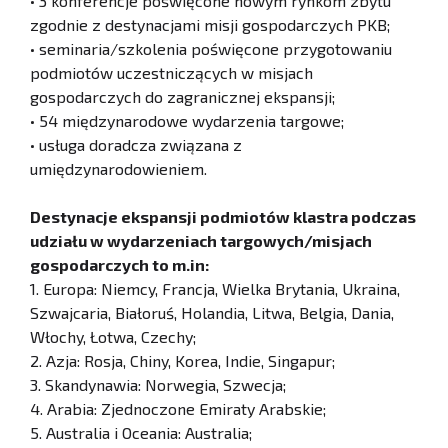
• 3 konferencje poświęcone nowym rynkom zbytu
zgodnie z destynacjami misji gospodarczych PKB;
• seminaria/szkolenia poświęcone przygotowaniu
podmiotów uczestniczących w misjach
gospodarczych do zagranicznej ekspansji;
• 54 międzynarodowe wydarzenia targowe;
• usługa doradcza związana z
umiędzynarodowieniem.
Destynacje ekspansji podmiotów klastra podczas
udziału w wydarzeniach targowych/misjach
gospodarczych to m.in:
1. Europa: Niemcy, Francja, Wielka Brytania, Ukraina,
Szwajcaria, Białoruś, Holandia, Litwa, Belgia, Dania,
Włochy, Łotwa, Czechy;
2. Azja: Rosja, Chiny, Korea, Indie, Singapur;
3. Skandynawia: Norwegia, Szwecja;
4. Arabia: Zjednoczone Emiraty Arabskie;
5. Australia i Oceania: Australia;