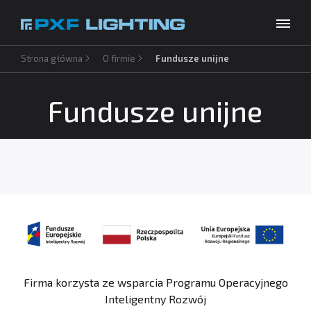
Strona główna
O firmie
Fundusze unijne
Produkty
Inspiracje
Fundusze unijne
Wybierz swój język
PL
Usługi
Baza wiedzy
O firmie
Do pobrania
Kontakt
Firma korzysta ze wsparcia Programu Operacyjnego
Inteligentny Rozwój