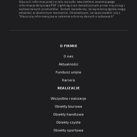
klauzuli informacyjnej) w celu wysyłki newslettera zawierającego
informacje dotyczące PXF Lighting oraz świadczonych przez nią usług i
wytwarzanych produktów. Jestem świadomy, że wyrażoną zgodę mogę
odwołać w dowolnym momencie. Oświadczam, że zapoznałem się z
"
Klauzulą informacyjną w zakresie ochrony danych osobowych
".
O FIRMIE
O nas
Aktualności
Fundusz unijne
Kariera
REALIZACJE
Wszystkie realizacje
Obiekty biurowe
Obiekty handlowe
Obiekty czyste
Obiekty sportowe