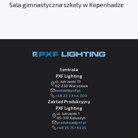
Sala gimnastyczna szkoły w Kopenhadze
Centrala
PXF Lighting
ul. Jutrzenki 73
02-230 Warszawa
lp.fxp@tkatnok
+48 22 33 44 000
Zakład Produkcyjny
PXF Lighting
ul. Jutrzenki 1
05-310 Kałuszyn
lp.fxp@ajckudorp
+48 25 757 63 25