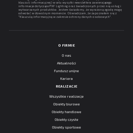
klauzuli informacyjnej) w celu wysyłki newslettera zawierającego
informacje dotyczące PXF Lighting oraz świadczonych przez nią usług i
wytwarzanych produktów. Jestem świadomy, że wyrażoną zgodę mogę
odwołać w dowolnym momencie. Oświadczam, że zapoznałem się z
"
Klauzulą informacyjną w zakresie ochrony danych osobowych
".
O FIRMIE
O nas
Aktualności
Fundusz unijne
Kariera
REALIZACJE
Wszystkie realizacje
Obiekty biurowe
Obiekty handlowe
Obiekty czyste
Obiekty sportowe