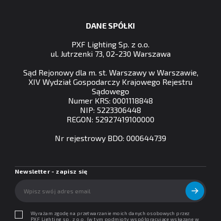
DANE SPÓŁKI
PXF Lighting Sp. z o.o.
ul. Jutrzenki 73, 02-230 Warszawa
Sąd Rejonowy dla m. st. Warszawy w Warszawie,
XIV Wydział Gospodarczy Krajowego Rejestru
Sądowego
Numer KRS: 0001118848
NIP: 5223306448
REGON: 52927419100000
Nr rejestrowy BDO: 000644739
Newsletter - zapisz się
Wyrażam zgodę na przetwarzanie moich danych osobowych przez
PXF Lighting sp. z o.o. (w tym podmioty współpracujące wskazane w