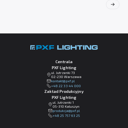
Centrala
PXF Lighting
ul. Jutrzenki 73
02-230 Warszawa
lp.fxp@tkatnok
+48 22 33 44 000
Zakład Produkcyjny
PXF Lighting
ul. Jutrzenki 1
05-310 Kałuszyn
lp.fxp@ajckudorp
+48 25 757 63 25