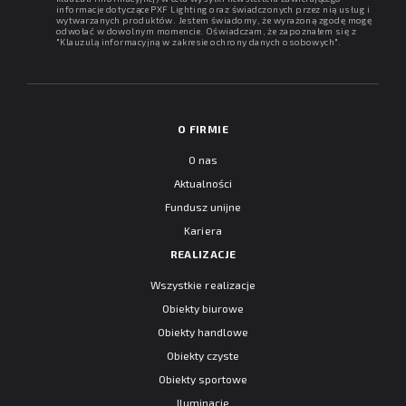
informacje dotyczące PXF Lighting oraz świadczonych przez nią usług i
wytwarzanych produktów. Jestem świadomy, że wyrażoną zgodę mogę
odwołać w dowolnym momencie. Oświadczam, że zapoznałem się z
"
Klauzulą informacyjną w zakresie ochrony danych osobowych
".
O FIRMIE
O nas
Aktualności
Fundusz unijne
Kariera
REALIZACJE
Wszystkie realizacje
Obiekty biurowe
Obiekty handlowe
Obiekty czyste
Obiekty sportowe
Iluminacje