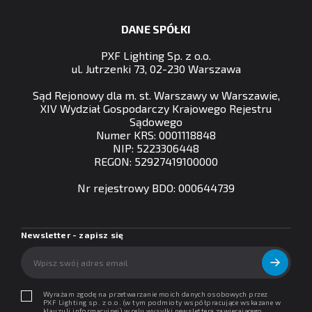
DANE SPÓŁKI
PXF Lighting Sp. z o.o.
ul. Jutrzenki 73, 02-230 Warszawa
Sąd Rejonowy dla m. st. Warszawy w Warszawie,
XIV Wydział Gospodarczy Krajowego Rejestru
Sądowego
Numer KRS: 0001118848
NIP: 5223306448
REGON: 52927419100000
Nr rejestrowy BDO: 000644739
Newsletter - zapisz się
Wyrażam zgodę na przetwarzanie moich danych osobowych przez
PXF Lighting sp. z o.o. (w tym podmioty współpracujące wskazane w
klauzuli informacyjnej) w celu wysyłki newslettera zawierającego