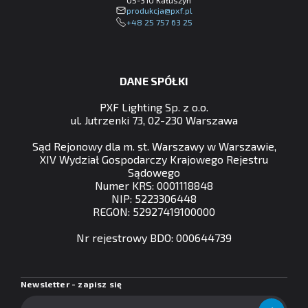
lp.fxp@ajckudorp
+48 25 757 63 25
DANE SPÓŁKI
PXF Lighting Sp. z o.o.
ul. Jutrzenki 73, 02-230 Warszawa
Sąd Rejonowy dla m. st. Warszawy w Warszawie,
XIV Wydział Gospodarczy Krajowego Rejestru
Sądowego
Numer KRS: 0001118848
NIP: 5223306448
REGON: 52927419100000
Nr rejestrowy BDO: 000644739
Newsletter - zapisz się