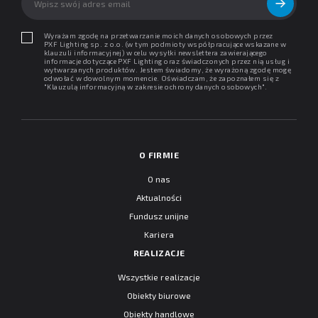
Wyrażam zgodę na przetwarzanie moich danych osobowych przez
PXF Lighting sp. z o.o. (w tym podmioty współpracujące wskazane w
klauzuli informacyjnej) w celu wysyłki newslettera zawierającego
informacje dotyczące PXF Lighting oraz świadczonych przez nią usług i
wytwarzanych produktów. Jestem świadomy, że wyrażoną zgodę mogę
odwołać w dowolnym momencie. Oświadczam, że zapoznałem się z
"
Klauzulą informacyjną w zakresie ochrony danych osobowych
".
O FIRMIE
O nas
Aktualności
Fundusz unijne
Kariera
REALIZACJE
Wszystkie realizacje
Obiekty biurowe
Obiekty handlowe