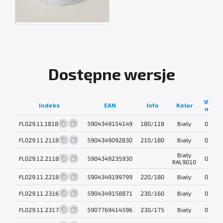
Dostępne wersje
Waga
Indeks
EAN
Info
Kolor
netto
FL029.11.1818
5904349154149
180/118
Biały
0.3 kg
FL029.11.2118
5904349092830
210/180
Biały
0.3 kg
Biały
FL029.12.2118
5904349235930
0.3 kg
RAL9010
FL029.11.2218
5904349199799
220/180
Biały
0.3 kg
FL029.11.2316
5904349158871
230/160
Biały
0.3 kg
FL029.11.2317
5907769414596
230/175
Biały
0.3 kg