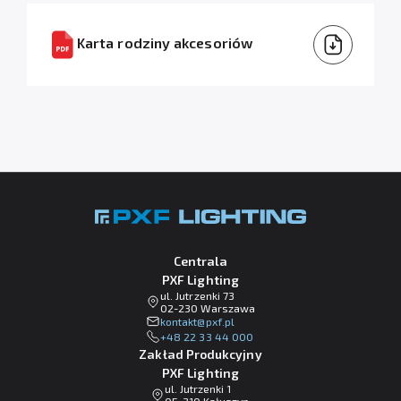
Karta rodziny akcesoriów
Centrala
PXF Lighting
ul. Jutrzenki 73
02-230 Warszawa
lp.fxp@tkatnok
+48 22 33 44 000
Zakład Produkcyjny
PXF Lighting
ul. Jutrzenki 1
05-310 Kałuszyn