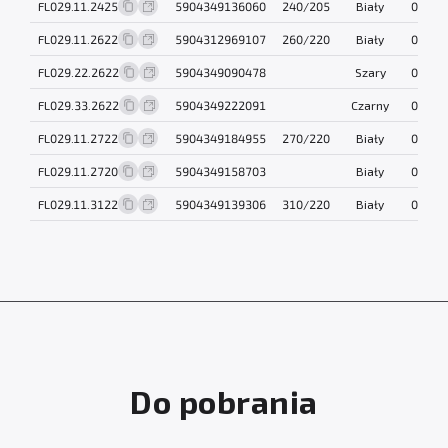
FL029.11.2425
5904349136060
240/205
Biały
0.3 kg
FL029.11.2622
5904312969107
260/220
Biały
0.3 kg
FL029.22.2622
5904349090478
Szary
0.3 kg
FL029.33.2622
5904349222091
Czarny
0.3 kg
FL029.11.2722
5904349184955
270/220
Biały
0.3 kg
FL029.11.2720
5904349158703
Biały
0.3 kg
FL029.11.3122
5904349139306
310/220
Biały
0.3 kg
Do pobrania