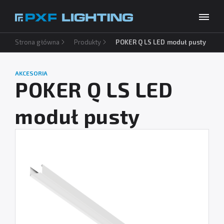
Strona główna
Produkty
POKER Q LS LED moduł pusty
Produkty
Inspiracje
AKCESORIA
Wybierz swój język
PL
POKER Q LS LED
Usługi
moduł pusty
Baza wiedzy
O firmie
Do pobrania
Kontakt