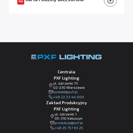
Centrala
PXF Lighting
ul. Jutrzenki 73
02-230 Warszawa
lp.fxp@tkatnok
+48 22 33 44 000
Zakład Produkcyjny
PXF Lighting
ul. Jutrzenki 1
05-310 Kałuszyn
lp.fxp@ajckudorp
+48 25 757 63 25