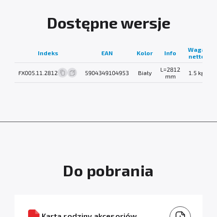
Dostępne wersje
Waga
Indeks
EAN
Kolor
Info
netto
L=2812
FX005.11.2812
5904349104953
Biały
1.5 kg
mm
Do pobrania
Karta rodziny akcesoriów