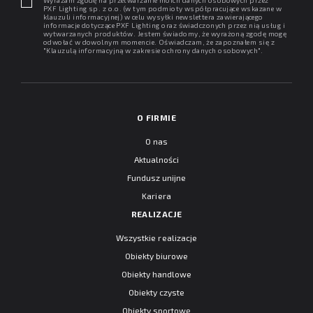
PXF Lighting sp. z o.o. (w tym podmioty współpracujące wskazane w
klauzuli informacyjnej) w celu wysyłki newslettera zawierającego
informacje dotyczące PXF Lighting oraz świadczonych przez nią usług i
wytwarzanych produktów. Jestem świadomy, że wyrażoną zgodę mogę
odwołać w dowolnym momencie. Oświadczam, że zapoznałem się z
"
Klauzulą informacyjną w zakresie ochrony danych osobowych
".
O FIRMIE
O nas
Aktualności
Fundusz unijne
Kariera
REALIZACJE
Wszystkie realizacje
Obiekty biurowe
Obiekty handlowe
Obiekty czyste
Obiekty sportowe