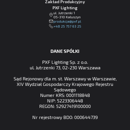
Zakład Produkcyjny
PXF Lighting
ul. Jutrzenki 1
05-310 Kałuszyn
lp.fxp@ajckudorp
+48 25 757 63 25
DANE SPÓŁKI
PXF Lighting Sp. z o.o.
ul. Jutrzenki 73, 02-230 Warszawa
Sąd Rejonowy dla m. st. Warszawy w Warszawie,
XIV Wydział Gospodarczy Krajowego Rejestru
Sądowego
Numer KRS: 0001118848
NIP: 5223306448
REGON: 52927419100000
Nr rejestrowy BDO: 000644739