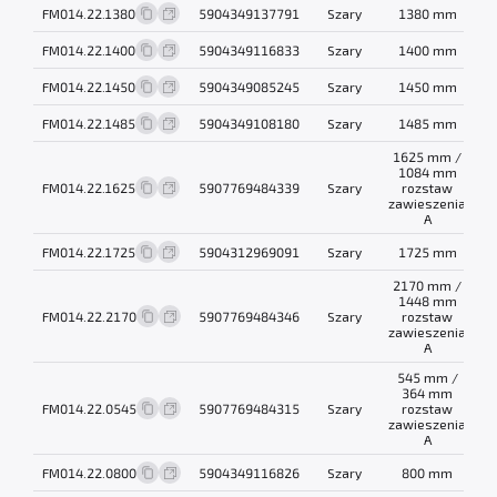
FM014.22.1380
5904349137791
Szary
1380 mm
0
FM014.22.1400
5904349116833
Szary
1400 mm
1
FM014.22.1450
5904349085245
Szary
1450 mm
1
FM014.22.1485
5904349108180
Szary
1485 mm
1
1625 mm /
1084 mm
FM014.22.1625
5907769484339
Szary
rozstaw
0
zawieszenia
A
FM014.22.1725
5904312969091
Szary
1725 mm
0
2170 mm /
1448 mm
FM014.22.2170
5907769484346
Szary
rozstaw
1
zawieszenia
A
545 mm /
364 mm
FM014.22.0545
5907769484315
Szary
rozstaw
0
zawieszenia
A
FM014.22.0800
5904349116826
Szary
800 mm
0