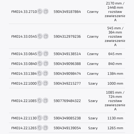
2170 mm /
1448 mm
FM014.33.2710
5904349187864
Czarny
rozstaw
1
zawieszenia
A
545 mm /
364 mm
FM014.33.0545
5904312979236
Czarny
rozstaw
0
zawieszenia
A
FM014.33.0645
5904349138514
Czarny
645 mm
0
FM014.33.0840
5904349096388
Czarny
840 mm
0
FM014.33.1384
5904349098474
Czarny
1384 mm
0
FM014.22.1000
5904349215277
Szary
1000 mm
0
1085 mm /
724 mm
FM014.22.1085
5907769484322
Szary
rozstaw
0
zawieszenia
A
FM014.22.1130
5904349085238
Szary
1130 mm
1
FM014.22.1265
5904349139054
Szary
1265 mm
0