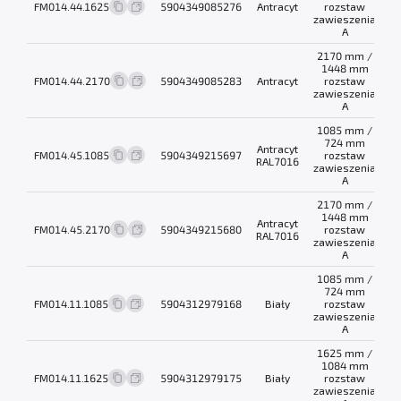
FM014.44.1625
5904349085276
Antracyt
rozstaw
0
zawieszenia
A
2170 mm /
1448 mm
FM014.44.2170
5904349085283
Antracyt
rozstaw
1
zawieszenia
A
1085 mm /
724 mm
Antracyt
FM014.45.1085
5904349215697
rozstaw
0
RAL7016
zawieszenia
A
2170 mm /
1448 mm
Antracyt
FM014.45.2170
5904349215680
rozstaw
1
RAL7016
zawieszenia
A
1085 mm /
724 mm
FM014.11.1085
5904312979168
Biały
rozstaw
0
zawieszenia
A
1625 mm /
1084 mm
FM014.11.1625
5904312979175
Biały
rozstaw
0
zawieszenia