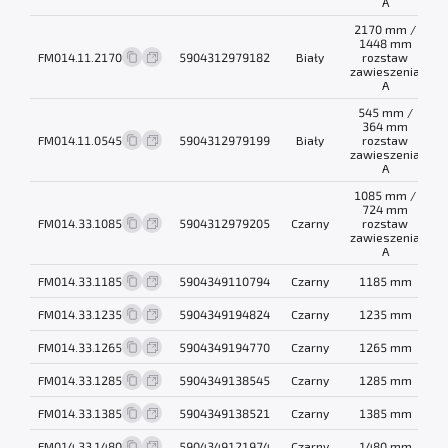
A
2170 mm /
1448 mm
FM014.11.2170
5904312979182
Biały
rozstaw
1
zawieszenia
A
545 mm /
364 mm
FM014.11.0545
5904312979199
Biały
rozstaw
0
zawieszenia
A
1085 mm /
724 mm
FM014.33.1085
5904312979205
Czarny
rozstaw
0
zawieszenia
A
FM014.33.1185
5904349110794
Czarny
1185 mm
0
FM014.33.1235
5904349194824
Czarny
1235 mm
0
FM014.33.1265
5904349194770
Czarny
1265 mm
0
FM014.33.1285
5904349138545
Czarny
1285 mm
0
FM014.33.1385
5904349138521
Czarny
1385 mm
0
FM014.33.1480
5904349121974
Czarny
1480 mm
1