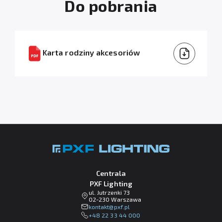
Do pobrania
Karta rodziny akcesoriów
Centrala
PXF Lighting
ul. Jutrzenki 73
02-230 Warszawa
lp.fxp@tkatnok
+48 22 33 44 000