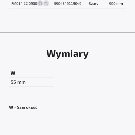
FM014.22.0900
5904349119049
Szary
900 mm
0
Wymiary
W
55 mm
W - Szerokość