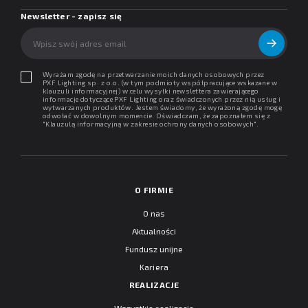
Newsletter - zapisz się
Wyrażam zgodę na przetwarzanie moich danych osobowych przez
PXF Lighting sp. z o.o. (w tym podmioty współpracujące wskazane w
klauzuli informacyjnej) w celu wysyłki newslettera zawierającego
informacje dotyczące PXF Lighting oraz świadczonych przez nią usług i
wytwarzanych produktów. Jestem świadomy, że wyrażoną zgodę mogę
odwołać w dowolnym momencie. Oświadczam, że zapoznałem się z
"
Klauzulą informacyjną w zakresie ochrony danych osobowych
".
O FIRMIE
O nas
Aktualności
Fundusz unijne
Kariera
REALIZACJE