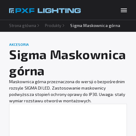
Strona główna
Produkty
Sigma Maskownica górna
Produkty
Inspiracje
AKCESORIA
Wybierz swój język
PL
Sigma Maskownica
Usługi
górna
Baza wiedzy
Maskownica górna przeznaczona do wersji o bezpośrednim
O firmie
rozsyle SIGMA DI LED. Zastosowanie maskownicy
podwyżssza stopień ochrony oprawy do IP30. Uwaga: stały
Do pobrania
wymiar rozstawu otworów montażowych.
Kontakt