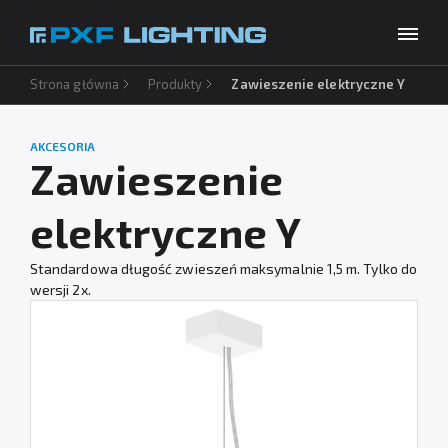
Strona główna
Produkty
Zawieszenie elektryczne Y
Produkty
Inspiracje
AKCESORIA
Wybierz swój język
PL
Zawieszenie
Usługi
elektryczne Y
Baza wiedzy
Standardowa długość zwieszeń maksymalnie 1,5 m. Tylko do
O firmie
wersji 2x.
Do pobrania
Kontakt