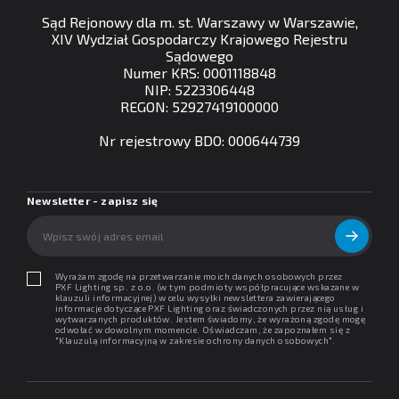
Sąd Rejonowy dla m. st. Warszawy w Warszawie,
XIV Wydział Gospodarczy Krajowego Rejestru
Sądowego
Numer KRS: 0001118848
NIP: 5223306448
REGON: 52927419100000
Nr rejestrowy BDO: 000644739
Newsletter - zapisz się
Wyrażam zgodę na przetwarzanie moich danych osobowych przez
PXF Lighting sp. z o.o. (w tym podmioty współpracujące wskazane w
klauzuli informacyjnej) w celu wysyłki newslettera zawierającego
informacje dotyczące PXF Lighting oraz świadczonych przez nią usług i
wytwarzanych produktów. Jestem świadomy, że wyrażoną zgodę mogę
odwołać w dowolnym momencie. Oświadczam, że zapoznałem się z
"
Klauzulą informacyjną w zakresie ochrony danych osobowych
".