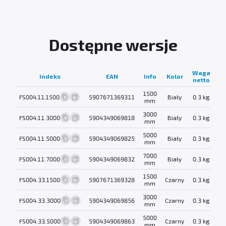
Dostępne wersje
Waga
Indeks
EAN
Info
Kolor
netto
1500
FS004.11.1500
5907671369311
Biały
0.3 kg
mm
3000
FS004.11.3000
5904349069818
Biały
0.3 kg
mm
5000
FS004.11.5000
5904349069825
Biały
0.3 kg
mm
7000
FS004.11.7000
5904349069832
Biały
0.3 kg
mm
1500
FS004.33.1500
5907671369328
Czarny
0.3 kg
mm
3000
FS004.33.3000
5904349069856
Czarny
0.3 kg
mm
5000
FS004.33.5000
5904349069863
Czarny
0.3 kg
mm