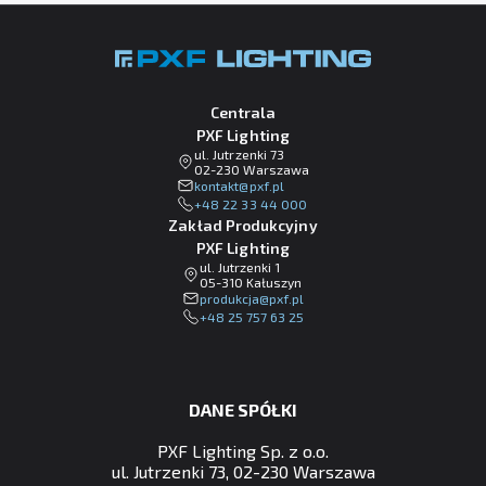
Centrala
PXF Lighting
ul. Jutrzenki 73
02-230 Warszawa
lp.fxp@tkatnok
+48 22 33 44 000
Zakład Produkcyjny
PXF Lighting
ul. Jutrzenki 1
05-310 Kałuszyn
lp.fxp@ajckudorp
+48 25 757 63 25
DANE SPÓŁKI
PXF Lighting Sp. z o.o.
ul. Jutrzenki 73, 02-230 Warszawa