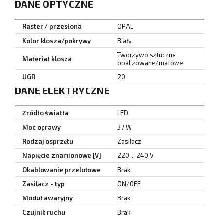
DANE OPTYCZNE
Raster / przesłona
OPAL
Kolor klosza/pokrywy
Biały
Tworzywo sztuczne
Materiał klosza
opalizowane/matowe
UGR
20
DANE ELEKTRYCZNE
Źródło światła
LED
Moc oprawy
37 W
Rodzaj osprzętu
Zasilacz
Napięcie znamionowe [V]
220 ... 240 V
Okablowanie przelotowe
Brak
Zasilacz - typ
ON/OFF
Moduł awaryjny
Brak
Czujnik ruchu
Brak