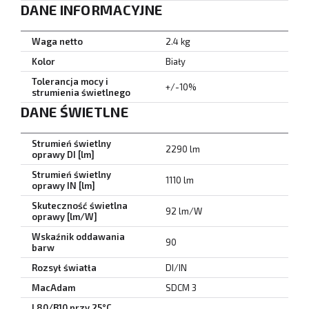
DANE INFORMACYJNE
Waga netto
2.4 kg
Kolor
Biały
Tolerancja mocy i
+/-10%
strumienia świetlnego
DANE ŚWIETLNE
Strumień świetlny
2290 lm
oprawy DI [lm]
Strumień świetlny
1110 lm
oprawy IN [lm]
Skuteczność świetlna
92 lm/W
oprawy [lm/W]
Wskaźnik oddawania
90
barw
Rozsył światła
DI/IN
MacAdam
SDCM 3
L80/B10 przy 25°C