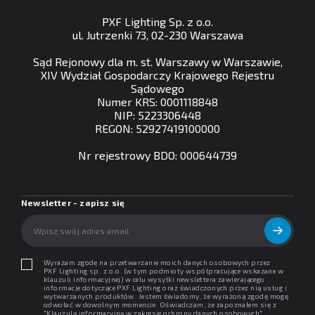
PXF Lighting Sp. z o.o.
ul. Jutrzenki 73, 02-230 Warszawa
Sąd Rejonowy dla m. st. Warszawy w Warszawie,
XIV Wydział Gospodarczy Krajowego Rejestru
Sądowego
Numer KRS: 0001118848
NIP: 5223306448
REGON: 52927419100000
Nr rejestrowy BDO: 000644739
Newsletter - zapisz się
Wyrażam zgodę na przetwarzanie moich danych osobowych przez
PXF Lighting sp. z o.o. (w tym podmioty współpracujące wskazane w
klauzuli informacyjnej) w celu wysyłki newslettera zawierającego
informacje dotyczące PXF Lighting oraz świadczonych przez nią usług i
wytwarzanych produktów. Jestem świadomy, że wyrażoną zgodę mogę
odwołać w dowolnym momencie. Oświadczam, że zapoznałem się z
"
Klauzulą informacyjną w zakresie ochrony danych osobowych
".