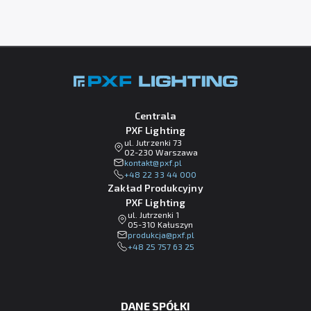
Centrala
PXF Lighting
ul. Jutrzenki 73
02-230 Warszawa
lp.fxp@tkatnok
+48 22 33 44 000
Zakład Produkcyjny
PXF Lighting
ul. Jutrzenki 1
05-310 Kałuszyn
lp.fxp@ajckudorp
+48 25 757 63 25
DANE SPÓŁKI