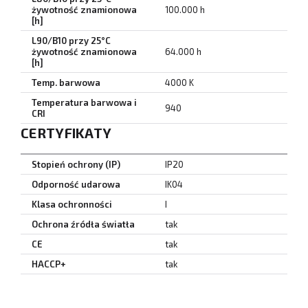
żywotność znamionowa
100.000 h
[h]
L90/B10 przy 25°C
żywotność znamionowa
64.000 h
[h]
Temp. barwowa
4000 K
Temperatura barwowa i
940
CRI
CERTYFIKATY
Stopień ochrony (IP)
IP20
Odporność udarowa
IK04
Klasa ochronności
I
Ochrona źródła światła
tak
CE
tak
HACCP+
tak