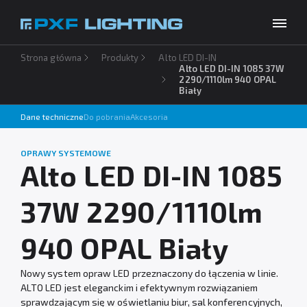
Strona główna
Produkty
Alto LED DI-IN
Produkty
Alto LED DI-IN 1085 37W
2290/1110lm 940 OPAL
Biały
Inspiracje
Wybierz swój język
PL
Dane techniczne
Do pobrania
Akcesoria
Usługi
OPRAWY SYSTEMOWE
Baza wiedzy
Alto LED DI-IN 1085
O firmie
37W 2290/1110lm
Do pobrania
940 OPAL Biały
Kontakt
Nowy system opraw LED przeznaczony do łączenia w linie.
ALTO LED jest eleganckim i efektywnym rozwiązaniem
sprawdzającym się w oświetlaniu biur, sal konferencyjnych,