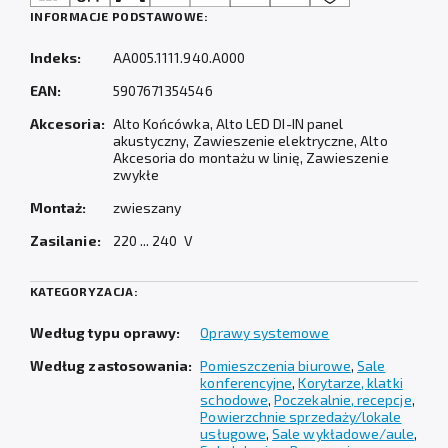
INFORMACJE PODSTAWOWE:
Indeks:
AA005.1111.940.A000
EAN:
5907671354546
Akcesoria:
Alto Końcówka, Alto LED DI-IN panel
akustyczny, Zawieszenie elektryczne, Alto
Akcesoria do montażu w linię, Zawieszenie
zwykłe
Montaż:
zwieszany
Zasilanie:
220 ... 240 V
KATEGORYZACJA:
Według typu oprawy:
Oprawy systemowe
Według zastosowania:
Pomieszczenia biurowe
,
Sale
konferencyjne
,
Korytarze, klatki
schodowe
,
Poczekalnie, recepcje
,
Powierzchnie sprzedaży/lokale
usługowe
,
Sale wykładowe/aule
,