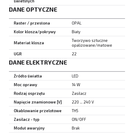
świetlnych
DANE OPTYCZNE
Raster / przesłona
OPAL
Kolor klosza/pokrywy
Biały
Tworzywo sztuczne
Materiał klosza
opalizowane/matowe
UGR
22
DANE ELEKTRYCZNE
Źródło światła
LED
Moc oprawy
14 W
Rodzaj osprzętu
Zasilacz
Napięcie znamionowe [V]
220 ... 240 V
Okablowanie przelotowe
TH5
Zasilacz - typ
ON/OFF
Moduł awaryjny
Brak