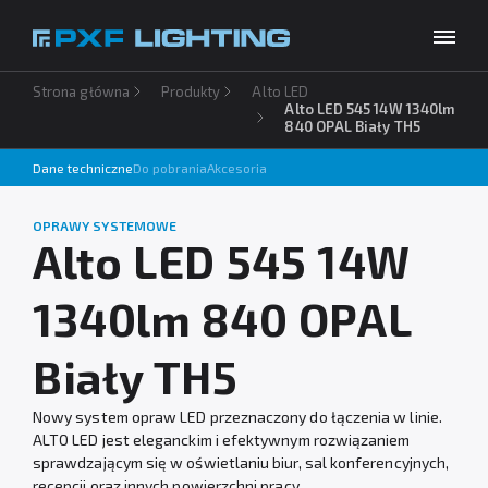
Strona główna
Produkty
Alto LED
Produkty
Alto LED 545 14W 1340lm
840 OPAL Biały TH5
Inspiracje
Dane techniczne
Do pobrania
Akcesoria
Wybierz swój język
PL
Usługi
OPRAWY SYSTEMOWE
Alto LED 545 14W
Baza wiedzy
O firmie
1340lm 840 OPAL
Do pobrania
Biały TH5
Kontakt
Nowy system opraw LED przeznaczony do łączenia w linie.
ALTO LED jest eleganckim i efektywnym rozwiązaniem
sprawdzającym się w oświetlaniu biur, sal konferencyjnych,
recepcji oraz innych powierzchni pracy.