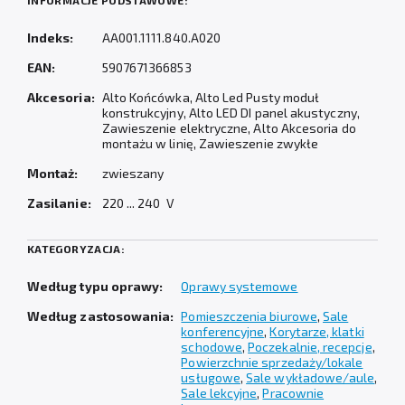
INFORMACJE PODSTAWOWE:
Indeks:
AA001.1111.840.A020
EAN:
5907671366853
Akcesoria:
Alto Końcówka, Alto Led Pusty moduł
konstrukcyjny, Alto LED DI panel akustyczny,
Zawieszenie elektryczne, Alto Akcesoria do
montażu w linię, Zawieszenie zwykłe
Montaż:
zwieszany
Zasilanie:
220 ... 240 V
KATEGORYZACJA:
Według typu oprawy:
Oprawy systemowe
Według zastosowania:
Pomieszczenia biurowe
,
Sale
konferencyjne
,
Korytarze, klatki
schodowe
,
Poczekalnie, recepcje
,
Powierzchnie sprzedaży/lokale
usługowe
,
Sale wykładowe/aule
,
Sale lekcyjne
,
Pracownie