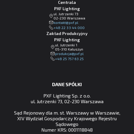
Centrala
PXF Lighting
ul. Jutrzenki 73
02-230 Warszawa
lp.fxp@tkatnok
+48 22 33 44 000
Zakład Produkcyjny
PXF Lighting
ul. Jutrzenki 1
05-310 Kałuszyn
lp.fxp@ajckudorp
+48 25 757 63 25
DANE SPÓŁKI
PXF Lighting Sp. z o.o.
ul. Jutrzenki 73, 02-230 Warszawa
Sąd Rejonowy dla m. st. Warszawy w Warszawie,
XIV Wydział Gospodarczy Krajowego Rejestru
Sądowego
Numer KRS: 0001118848