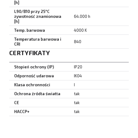
[h]
L90/B10 przy 25°C
żywotność znamionowa
64.000 h
[h]
Temp. barwowa
4000 K
Temperatura barwowa i
840
CRI
CERTYFIKATY
Stopień ochrony (IP)
IP20
Odporność udarowa
IK04
Klasa ochronności
I
Ochrona źródła światła
tak
CE
tak
HACCP+
tak