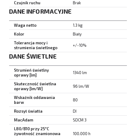
Czujnik ruchu
Brak
DANE INFORMACYJNE
Waga netto
1.3 kg
Kolor
Biały
Tolerancja mocy i
+/-10%
strumienia świetlnego
DANE ŚWIETLNE
Strumień świetlny
1340 lm
oprawy [lm]
Skuteczność świetlna
96 lm/W
oprawy [lm/W]
Wskaźnik oddawania
80
barw
Rozsył światła
DI
MacAdam
SDCM 3
L80/B10 przy 25°C
żywotność znamionowa
100.000 h