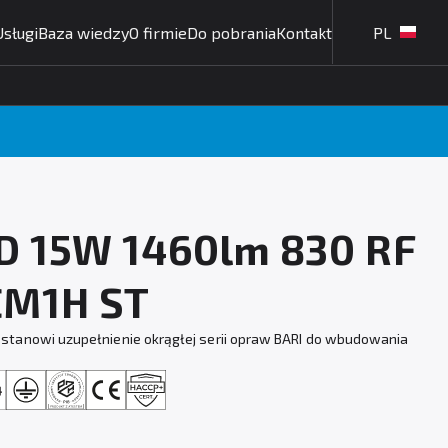
Usługi
Baza wiedzy
O firmie
Do pobrania
Kontakt
PL
ED 15W 1460lm 830 RF
 EM1H ST
stanowi uzupełnienie okrągłej serii opraw BARI do wbudowania