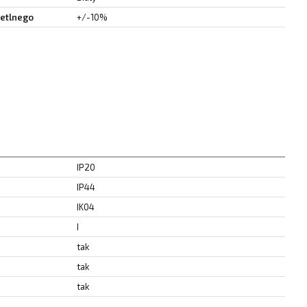
ietlnego
+/-10%
IP20
IP44
IK04
I
tak
tak
tak