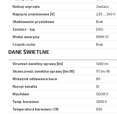
Rodzaj osprzętu
Zasilacz
Napięcie znamionowe [V]
220 ... 240 V
Okablowanie przelotowe
Brak
Zasilacz - typ
DALI
Moduł awaryjny
EM1H ST
Czujnik ruchu
Brak
DANE ŚWIETLNE
Strumień świetlny oprawy [lm]
1460 lm
Skuteczność świetlna oprawy [lm/W]
97 lm/W
Wskaźnik oddawania barw
80
Rozsył światła
DI
MacAdam
SDCM 3
Temp. barwowa
3000 K
Temperatura barwowa i CRI
830