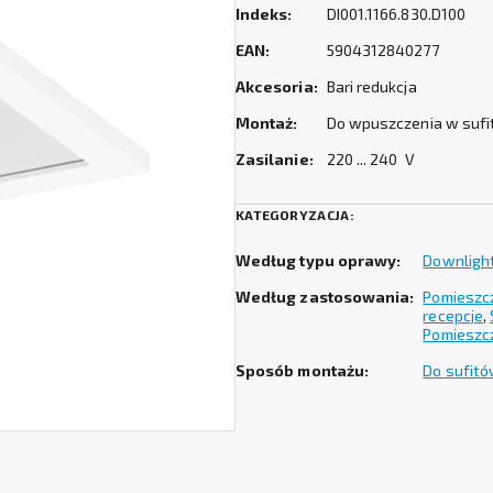
Indeks:
DI001.1166.830.D100
EAN:
5904312840277
Akcesoria:
Bari redukcja
Montaż:
Do wpuszczenia w sufit
Zasilanie:
220 ... 240 V
KATEGORYZACJA:
Według typu oprawy:
Downligh
Według zastosowania:
Pomieszcz
recepcje
,
Pomieszc
Sposób montażu:
Do sufit