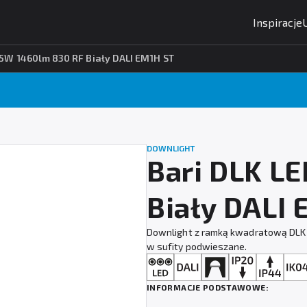
Inspiracje
15W 1460lm 830 RF Biały DALI EM1H ST
DOWNLIGHT
Bari DLK L
Biały DALI
Downlight z ramką kwadratową DLK 
w sufity podwieszane.
INFORMACJE PODSTAWOWE: