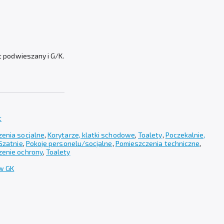
 podwieszany i G/K.
t
enia socjalne
,
Korytarze, klatki schodowe
,
Toalety
,
Poczekalnie,
Szatnie
,
Pokoje personelu/socjalne
,
Pomieszczenia techniczne
,
zenie ochrony
,
Toalety
ów GK