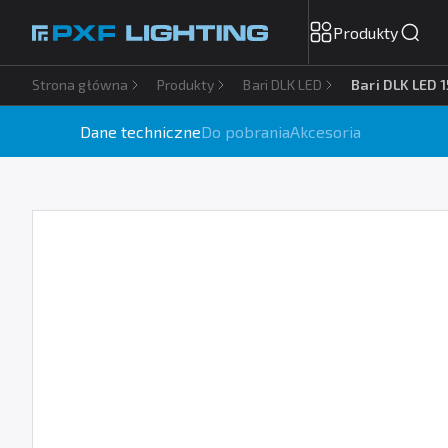
Produkty
Strona główna
Produkty
Bari DLK LED
Bari DLK LED 
Dane techniczne
Do pobrania
Akcesoria