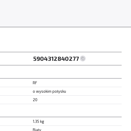
5904312840277
RF
o wysokim połysku
20
1.35 kg
Biały