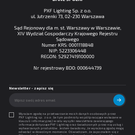
PXF Lighting Sp. z o.o.
ul. Jutrzenki 73, 02-230 Warszawa
Sąd Rejonowy dla m. st. Warszawy w Warszawie,
XIV Wydział Gospodarczy Krajowego Rejestru
Sądowego
Numer KRS: 0001118848
NIP: 5223306448
REGON: 52927419100000
Nr rejestrowy BDO: 000644739
Newsletter - zapisz się
Wyrażam zgodę na przetwarzanie moich danych osobowych przez
PXF Lighting sp. z o.o. (w tym podmioty współpracujące wskazane w
klauzuli informacyjnej) w celu wysyłki newslettera zawierającego
informacje dotyczące PXF Lighting oraz świadczonych przez nią usług i
wytwarzanych produktów. Jestem świadomy, że wyrażoną zgodę mogę
odwołać w dowolnym momencie. Oświadczam, że zapoznałem się z