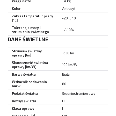
Waga netto
1.4 kg
Kolor
Antracyt
Zakres temperatur pracy
-20 ... 40
[°C]
Tolerancja mocy i
+/-10%
strumienia świetlnego
DANE ŚWIETLNE
Strumień świetlny
1630 lm
oprawy [lm]
Skuteczność świetlna
109 lm/W
oprawy [lm/W]
Barwa światła
Biała
Wskaźnik oddawania
80
barw
Podział światła
Średniostrumieniowy
Rozsył światła
DI
Klasa oprawy
I