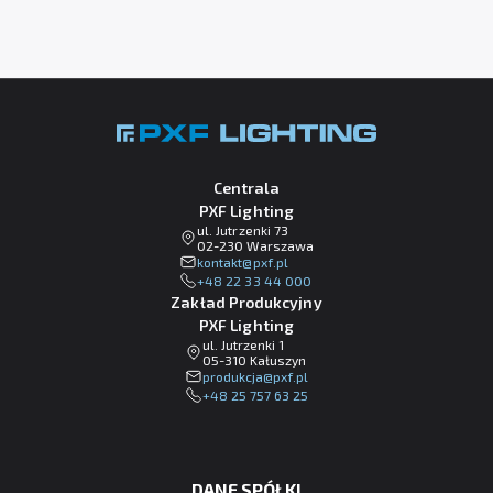
Centrala
PXF Lighting
ul. Jutrzenki 73
02-230 Warszawa
lp.fxp@tkatnok
+48 22 33 44 000
Zakład Produkcyjny
PXF Lighting
ul. Jutrzenki 1
05-310 Kałuszyn
lp.fxp@ajckudorp
+48 25 757 63 25
DANE SPÓŁKI