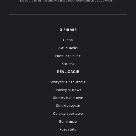
"
Klauzulą informacyjną w zakresie ochrony danych osobowych
".
O FIRMIE
O nas
Aktualności
Fundusz unijne
Kariera
REALIZACJE
Wszystkie realizacje
Obiekty biurowe
Obiekty handlowe
Obiekty czyste
Obiekty sportowe
Iluminacje
Pozostałe