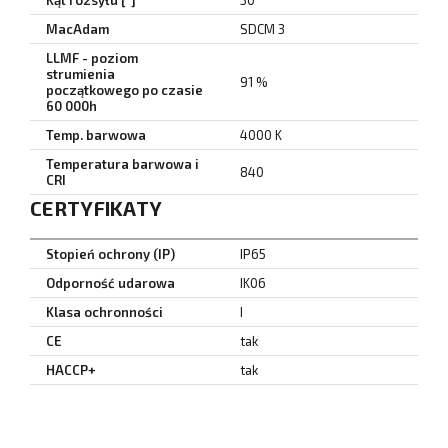
Kąt rozsyłu [°]
50°
MacAdam
SDCM 3
LLMF - poziom
strumienia
91 %
początkowego po czasie
60 000h
Temp. barwowa
4000 K
Temperatura barwowa i
840
CRI
CERTYFIKATY
Stopień ochrony (IP)
IP65
Odporność udarowa
IK06
Klasa ochronności
I
CE
tak
HACCP+
tak