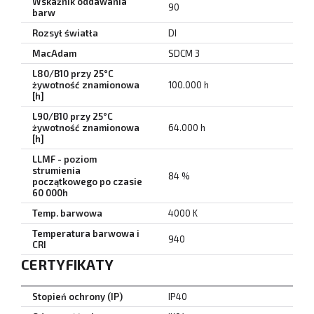
Wskaźnik oddawania
90
barw
Rozsył światła
DI
MacAdam
SDCM 3
L80/B10 przy 25°C
żywotność znamionowa
100.000 h
[h]
L90/B10 przy 25°C
żywotność znamionowa
64.000 h
[h]
LLMF - poziom
strumienia
84 %
początkowego po czasie
60 000h
Temp. barwowa
4000 K
Temperatura barwowa i
940
CRI
CERTYFIKATY
Stopień ochrony (IP)
IP40