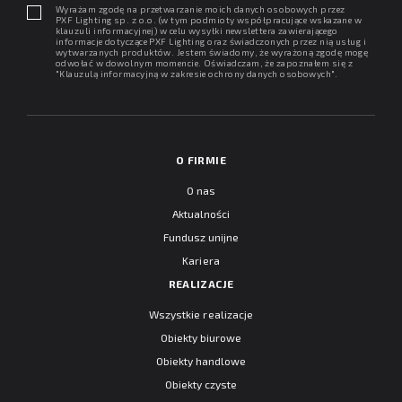
Wyrażam zgodę na przetwarzanie moich danych osobowych przez
PXF Lighting sp. z o.o. (w tym podmioty współpracujące wskazane w
klauzuli informacyjnej) w celu wysyłki newslettera zawierającego
informacje dotyczące PXF Lighting oraz świadczonych przez nią usług i
wytwarzanych produktów. Jestem świadomy, że wyrażoną zgodę mogę
odwołać w dowolnym momencie. Oświadczam, że zapoznałem się z
"
Klauzulą informacyjną w zakresie ochrony danych osobowych
".
O FIRMIE
O nas
Aktualności
Fundusz unijne
Kariera
REALIZACJE
Wszystkie realizacje
Obiekty biurowe
Obiekty handlowe
Obiekty czyste