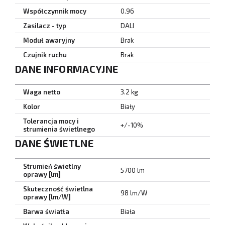
Współczynnik mocy
0.96
Zasilacz - typ
DALI
Moduł awaryjny
Brak
Czujnik ruchu
Brak
DANE INFORMACYJNE
Waga netto
3.2 kg
Kolor
Biały
Tolerancja mocy i
+/-10%
strumienia świetlnego
DANE ŚWIETLNE
Strumień świetlny
5700 lm
oprawy [lm]
Skuteczność świetlna
98 lm/W
oprawy [lm/W]
Barwa światła
Biała