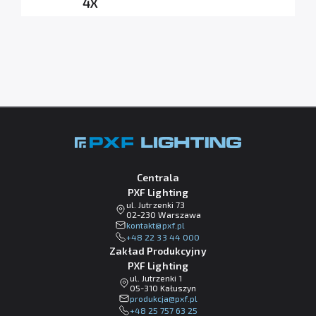
4X
Centrala
PXF Lighting
ul. Jutrzenki 73
02-230 Warszawa
lp.fxp@tkatnok
+48 22 33 44 000
Zakład Produkcyjny
PXF Lighting
ul. Jutrzenki 1
05-310 Kałuszyn
lp.fxp@ajckudorp
+48 25 757 63 25