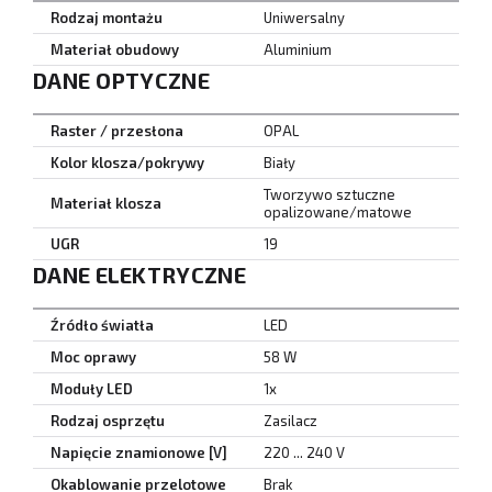
Rodzaj montażu
Uniwersalny
Materiał obudowy
Aluminium
DANE OPTYCZNE
Raster / przesłona
OPAL
Kolor klosza/pokrywy
Biały
Tworzywo sztuczne
Materiał klosza
opalizowane/matowe
UGR
19
DANE ELEKTRYCZNE
Źródło światła
LED
Moc oprawy
58 W
Moduły LED
1x
Rodzaj osprzętu
Zasilacz
Napięcie znamionowe [V]
220 ... 240 V
Okablowanie przelotowe
Brak