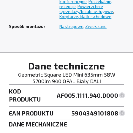
konferencyjne
,
Poczekalnie,
recepcje
,
Powierzchnie
sprzedaży/lokale usługowe
,
Korytarze, klatki schodowe
Sposób montażu:
Nastropowe
,
Zwieszane
Dane techniczne
Geometric Square LED Mini 635mm 58W
5700lm 940 OPAL Biały DALI
KOD
AF005.1111.940.D000
PRODUKTU
EAN PRODUKTU
5904349101808
DANE MECHANICZNE