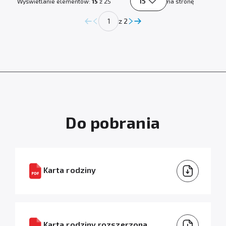
15
Wyświetlanie elementów:
15
z 25
na stronę
z 2
Do pobrania
Karta rodziny
Karta rodziny rozszerzona