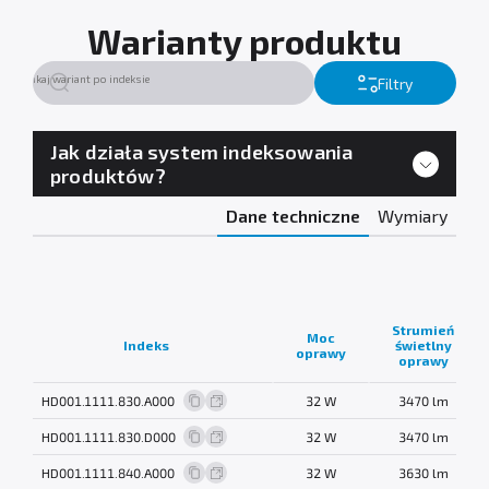
Warianty produktu
Filtry
Jak działa system indeksowania
produktów?
Dane techniczne
Wymiary
Strumień
Moc
Indeks
świetlny
oprawy
oprawy
HD001.1111.830.A000
32 W
3470 lm
HD001.1111.830.D000
32 W
3470 lm
HD001.1111.840.A000
32 W
3630 lm