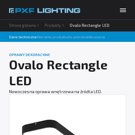
Strona główna
Produkty
Ovalo Rectangle LED
Produkty
Dane techniczne
Warianty produktu
Do pobrania
Akcesoria
Inspiracje
Wybierz swój język
PL
OPRAWY DEKORACYJNE
Usługi
Ovalo Rectangle
Baza wiedzy
LED
O firmie
Nowoczesna oprawa wnętrzowa na źródła LED.
Do pobrania
Kontakt