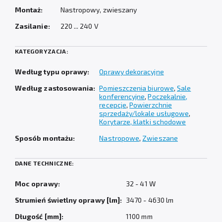
Montaż:
Nastropowy, zwieszany
Zasilanie:
220 ... 240 V
KATEGORYZACJA:
Według typu oprawy:
Oprawy dekoracyjne
Według zastosowania:
Pomieszczenia biurowe
,
Sale
konferencyjne
,
Poczekalnie,
recepcje
,
Powierzchnie
sprzedaży/lokale usługowe
,
Korytarze, klatki schodowe
Sposób montażu:
Nastropowe
,
Zwieszane
DANE TECHNICZNE:
Moc oprawy:
32 - 41 W
Strumień świetlny oprawy [lm]:
3470 - 4630 lm
Długość [mm]:
1100 mm