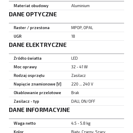
Materiał obudowy
Aluminium
DANE OPTYCZNE
Raster / przesłona
MPOP, OPAL
UGR
18
DANE ELEKTRYCZNE
Źródło światła
LED
Moc oprawy
32 - 41 W
Rodzaj osprzętu
Zasilacz
Napięcie znamionowe [V]
220 ... 240 V
Okablowanie przelotowe
Brak
Zasilacz - typ
DALI, ON/OFF
DANE INFORMACYJNE
Waga netto
4.5 - 5.8 kg
Kolor
Biały, Czarny, Szary