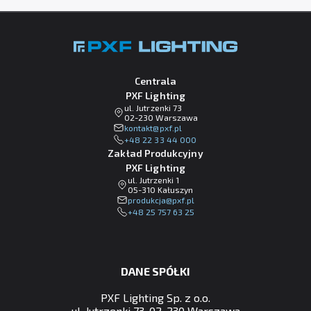
Centrala
PXF Lighting
ul. Jutrzenki 73
02-230 Warszawa
lp.fxp@tkatnok
+48 22 33 44 000
Zakład Produkcyjny
PXF Lighting
ul. Jutrzenki 1
05-310 Kałuszyn
lp.fxp@ajckudorp
+48 25 757 63 25
DANE SPÓŁKI
PXF Lighting Sp. z o.o.
ul. Jutrzenki 73, 02-230 Warszawa