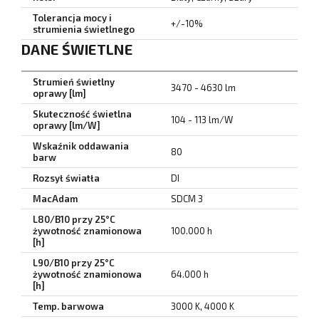
Tolerancja mocy i
+/-10%
strumienia świetlnego
DANE ŚWIETLNE
Strumień świetlny
3470 - 4630 lm
oprawy [lm]
Skuteczność świetlna
104 - 113 lm/W
oprawy [lm/W]
Wskaźnik oddawania
80
barw
Rozsył światła
DI
MacAdam
SDCM 3
L80/B10 przy 25°C
żywotność znamionowa
100.000 h
[h]
L90/B10 przy 25°C
żywotność znamionowa
64.000 h
[h]
Temp. barwowa
3000 K, 4000 K