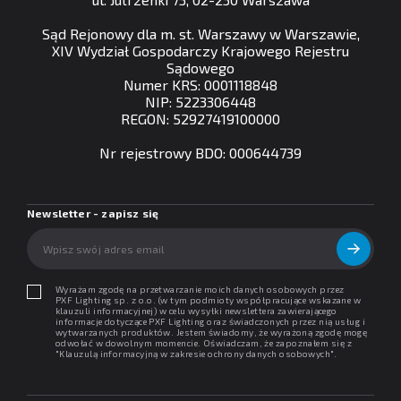
Sąd Rejonowy dla m. st. Warszawy w Warszawie,
XIV Wydział Gospodarczy Krajowego Rejestru
Sądowego
Numer KRS: 0001118848
NIP: 5223306448
REGON: 52927419100000
Nr rejestrowy BDO: 000644739
Newsletter - zapisz się
Wyrażam zgodę na przetwarzanie moich danych osobowych przez
PXF Lighting sp. z o.o. (w tym podmioty współpracujące wskazane w
klauzuli informacyjnej) w celu wysyłki newslettera zawierającego
informacje dotyczące PXF Lighting oraz świadczonych przez nią usług i
wytwarzanych produktów. Jestem świadomy, że wyrażoną zgodę mogę
odwołać w dowolnym momencie. Oświadczam, że zapoznałem się z
"
Klauzulą informacyjną w zakresie ochrony danych osobowych
".