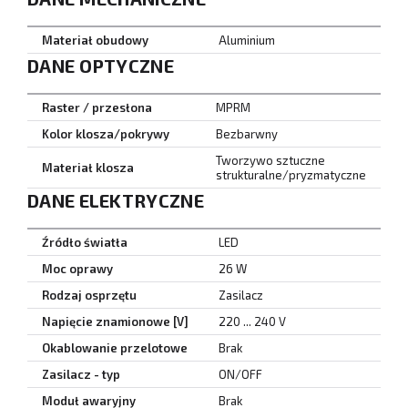
Materiał obudowy
Aluminium
DANE OPTYCZNE
Raster / przesłona
MPRM
Kolor klosza/pokrywy
Bezbarwny
Tworzywo sztuczne
Materiał klosza
strukturalne/pryzmatyczne
DANE ELEKTRYCZNE
Źródło światła
LED
Moc oprawy
26 W
Rodzaj osprzętu
Zasilacz
Napięcie znamionowe [V]
220 ... 240 V
Okablowanie przelotowe
Brak
Zasilacz - typ
ON/OFF
Moduł awaryjny
Brak