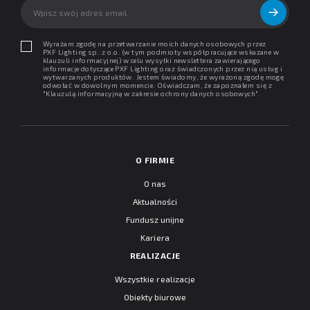
Wyrażam zgodę na przetwarzanie moich danych osobowych przez
PXF Lighting sp. z o.o. (w tym podmioty współpracujące wskazane w
klauzuli informacyjnej) w celu wysyłki newslettera zawierającego
informacje dotyczące PXF Lighting oraz świadczonych przez nią usług i
wytwarzanych produktów. Jestem świadomy, że wyrażoną zgodę mogę
odwołać w dowolnym momencie. Oświadczam, że zapoznałem się z
"
Klauzulą informacyjną w zakresie ochrony danych osobowych
".
O FIRMIE
O nas
Aktualności
Fundusz unijne
Kariera
REALIZACJE
Wszystkie realizacje
Obiekty biurowe