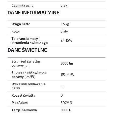
Czujnik ruchu
Brak
DANE INFORMACYJNE
Waga netto
3.5 kg
Kolor
Biały
Tolerancja mocy i
+/-10%
strumienia świetlnego
DANE ŚWIETLNE
Strumień świetlny
3000 lm
oprawy [lm]
Skuteczność świetlna
115 lm/W
oprawy [lm/W]
Wskaźnik oddawania
80
barw
Rozsył światła
DI
MacAdam
SDCM 3
Temp. barwowa
3000 K