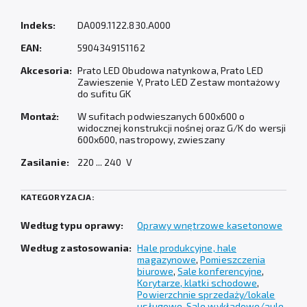
Indeks:
DA009.1122.830.A000
EAN:
5904349151162
Akcesoria:
Prato LED Obudowa natynkowa, Prato LED
Zawieszenie Y, Prato LED Zestaw montażowy
do sufitu GK
Montaż:
W sufitach podwieszanych 600x600 o
widocznej konstrukcji nośnej oraz G/K do wersji
600x600, nastropowy, zwieszany
Zasilanie:
220 ... 240 V
KATEGORYZACJA:
Według typu oprawy:
Oprawy wnętrzowe kasetonowe
Według zastosowania:
Hale produkcyjne, hale
magazynowe
,
Pomieszczenia
biurowe
,
Sale konferencyjne
,
Korytarze, klatki schodowe
,
Powierzchnie sprzedaży/lokale
usługowe
,
Sale wykładowe/aule
,