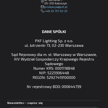
05-310 Kałuszyn
lp.fxp@ajckudorp
+48 25 757 63 25
DANE SPÓŁKI
PXF Lighting Sp. z o.o.
ul. Jutrzenki 73, 02-230 Warszawa
Sąd Rejonowy dla m. st. Warszawy w Warszawie,
XIV Wydział Gospodarczy Krajowego Rejestru
Sądowego
Numer KRS: 0001118848
NIP: 5223306448
REGON: 52927419100000
Nr rejestrowy BDO: 000644739
Newsletter - zapisz się