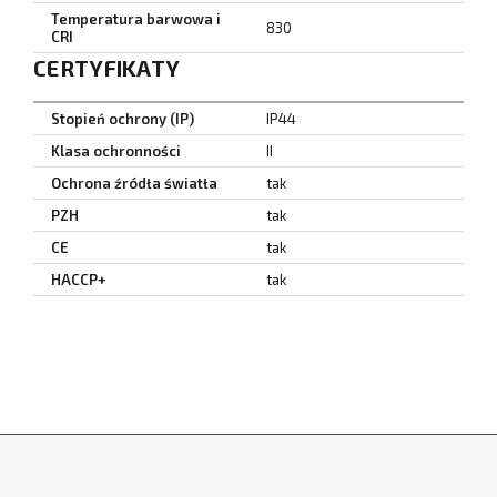
Temperatura barwowa i
830
CRI
CERTYFIKATY
Stopień ochrony (IP)
IP44
Klasa ochronności
II
Ochrona źródła światła
tak
PZH
tak
CE
tak
HACCP+
tak