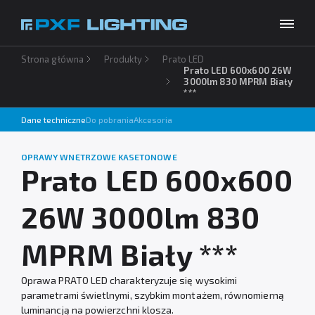
Strona główna
Produkty
Prato LED
Produkty
Prato LED 600x600 26W
3000lm 830 MPRM Biały
***
Inspiracje
Wybierz swój język
PL
Dane techniczne
Do pobrania
Akcesoria
Usługi
OPRAWY WNĘTRZOWE KASETONOWE
Baza wiedzy
Prato LED 600x600
O firmie
26W 3000lm 830
Do pobrania
MPRM Biały ***
Kontakt
Oprawa PRATO LED charakteryzuje się wysokimi
parametrami świetlnymi, szybkim montażem, równomierną
luminancją na powierzchni klosza.