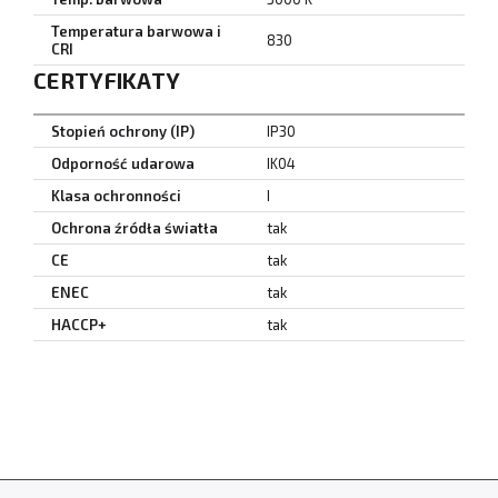
Temperatura barwowa i
830
CRI
CERTYFIKATY
Stopień ochrony (IP)
IP30
Odporność udarowa
IK04
Klasa ochronności
I
Ochrona źródła światła
tak
CE
tak
ENEC
tak
HACCP+
tak