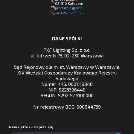
05-310 Kałuszyn
lp.fxp@ajckudorp
+48 25 757 63 25
DANE SPÓŁKI
PXF Lighting Sp. z o.o.
ul. Jutrzenki 73, 02-230 Warszawa
Sąd Rejonowy dla m. st. Warszawy w Warszawie,
XIV Wydział Gospodarczy Krajowego Rejestru
Sądowego
Numer KRS: 0001118848
NIP: 5223306448
REGON: 52927419100000
Nr rejestrowy BDO: 000644739
Newsletter - zapisz się