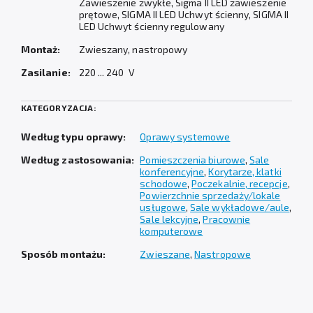
Zawieszenie zwykłe, Sigma II LED zawieszenie
prętowe, SIGMA II LED Uchwyt ścienny, SIGMA II
LED Uchwyt ścienny regulowany
Montaż:
Zwieszany, nastropowy
Zasilanie:
220 ... 240 V
KATEGORYZACJA:
Według typu oprawy:
Oprawy systemowe
Według zastosowania:
Pomieszczenia biurowe
,
Sale
konferencyjne
,
Korytarze, klatki
schodowe
,
Poczekalnie, recepcje
,
Powierzchnie sprzedaży/lokale
usługowe
,
Sale wykładowe/aule
,
Sale lekcyjne
,
Pracownie
komputerowe
Sposób montażu:
Zwieszane
,
Nastropowe