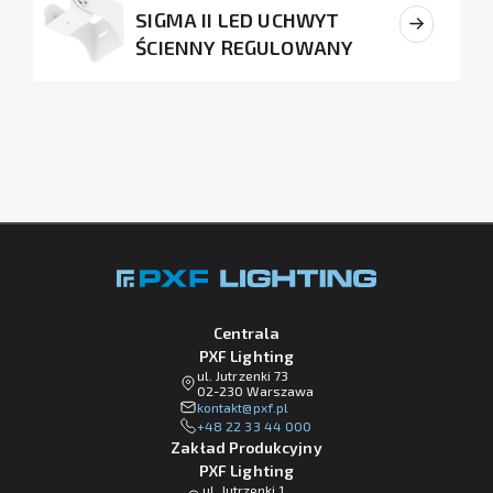
SIGMA II LED UCHWYT
ŚCIENNY REGULOWANY
Centrala
PXF Lighting
ul. Jutrzenki 73
02-230 Warszawa
lp.fxp@tkatnok
+48 22 33 44 000
Zakład Produkcyjny
PXF Lighting
ul. Jutrzenki 1