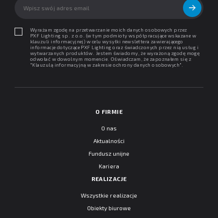
Wyrażam zgodę na przetwarzanie moich danych osobowych przez
PXF Lighting sp. z o.o. (w tym podmioty współpracujące wskazane w
klauzuli informacyjnej) w celu wysyłki newslettera zawierającego
informacje dotyczące PXF Lighting oraz świadczonych przez nią usług i
wytwarzanych produktów. Jestem świadomy, że wyrażoną zgodę mogę
odwołać w dowolnym momencie. Oświadczam, że zapoznałem się z
"
Klauzulą informacyjną w zakresie ochrony danych osobowych
".
O FIRMIE
O nas
Aktualności
Fundusz unijne
Kariera
REALIZACJE
Wszystkie realizacje
Obiekty biurowe