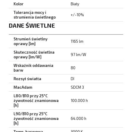
Kolor
Biały
Tolerancja mocy i
+/-10%
strumienia świetlnego
DANE ŚWIETLNE
Strumień świetlny
1165 lm
oprawy [lm]
Skuteczność świetlna
97 lm/W
oprawy [lm/W]
Wskaźnik oddawania
80
barw
Rozsył światła
DI
MacAdam
SDCM 3
L80/B10 przy 25°C
żywotność znamionowa
100.000 h
[h]
L90/B10 przy 25°C
żywotność znamionowa
64.000 h
[h]
Temp. barwowa
3000 K