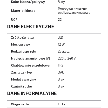
Kolor klosza/pokrywy
Biały
Tworzywo sztuczne
Materiał klosza
opalizowane/matowe
UGR
22
DANE ELEKTRYCZNE
Źródło światła
LED
Moc oprawy
12 W
Rodzaj osprzętu
Zasilacz
Napięcie znamionowe [V]
220 ... 240 V
Okablowanie przelotowe
TH5
Zasilacz - typ
DALI
Moduł awaryjny
Brak
Czujnik ruchu
Brak
DANE INFORMACYJNE
Waga netto
1.5 kg