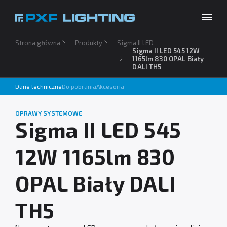
Strona główna
Produkty
Sigma II LED
Produkty
Sigma II LED 545 12W
1165lm 830 OPAL Biały
DALI TH5
Inspiracje
Wybierz swój język
PL
Dane techniczne
Do pobrania
Akcesoria
Usługi
OPRAWY SYSTEMOWE
Baza wiedzy
Sigma II LED 545
O firmie
12W 1165lm 830
Do pobrania
OPAL Biały DALI
Kontakt
TH5