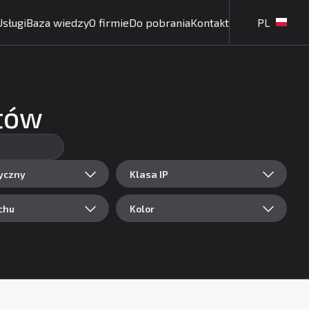
Usługi
Baza wiedzy
O firmie
Do pobrania
Kontakt
PL
któw
yczny
Klasa IP
chu
Kolor