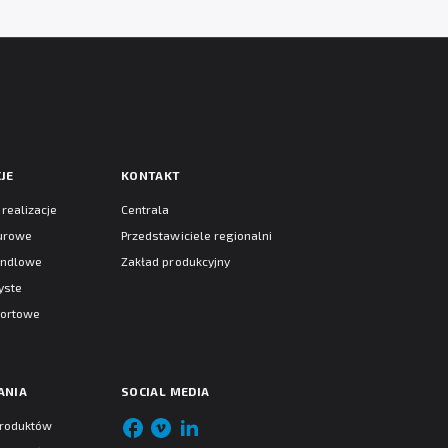
JE
KONTAKT
realizacje
Centrala
iurowe
Przedstawiciele regionalni
andlowe
Zakład produkcyjny
yste
portowe
ANIA
SOCIAL MEDIA
produktów