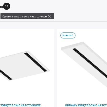
n:
33
1
Oprawy wnętrzowe kasetonowe
NOWOŚĆ
 WNĘTRZOWE KASETONOWE
OPRAWY WNĘTRZOWE KASE