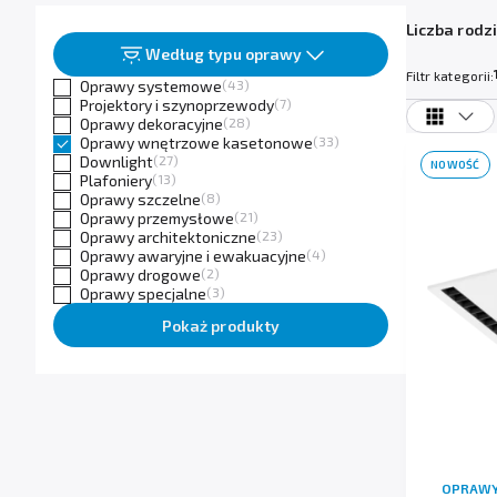
Liczba rodzi
Według typu oprawy
Filtr kategorii:
Oprawy systemowe
(43)
Projektory i szynoprzewody
(7)
Oprawy dekoracyjne
(28)
Oprawy wnętrzowe kasetonowe
(33)
Downlight
(27)
NOWOŚĆ
Plafoniery
(13)
Oprawy szczelne
(8)
Oprawy przemysłowe
(21)
Oprawy architektoniczne
(23)
Oprawy awaryjne i ewakuacyjne
(4)
Oprawy drogowe
(2)
Oprawy specjalne
(3)
Pokaż produkty
OPRAWY