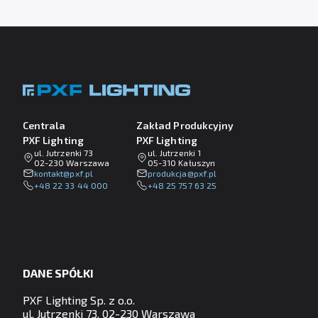
Centrala
Zakład Produkcyjny
PXF Lighting
PXF Lighting
ul. Jutrzenki 73
ul. Jutrzenki 1
02-230 Warszawa
05-310 Kałuszyn
lp.fxp@tkatnok
lp.fxp@ajckudorp
+48 22 33 44 000
+48 25 757 63 25
DANE SPÓŁKI
PXF Lighting Sp. z o.o.
ul. Jutrzenki 73, 02-230 Warszawa