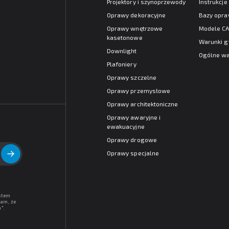
Projektory i szynoprzewody
Instrukcj
Oprawy dekoracyjne
Bazy opr
Oprawy wnętrzowe
Modele C
kasetonowe
Warunki g
Downlight
Ogólne wa
Plafoniery
Oprawy szczelne
Oprawy przemysłowe
Oprawy architektoniczne
Oprawy awaryjne i
ewakuacyjne
Oprawy drogowe
Oprawy specjalne
stem
am, że
h
".