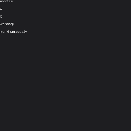
e montażu
aw
AD
warancji
runki sprzedaży