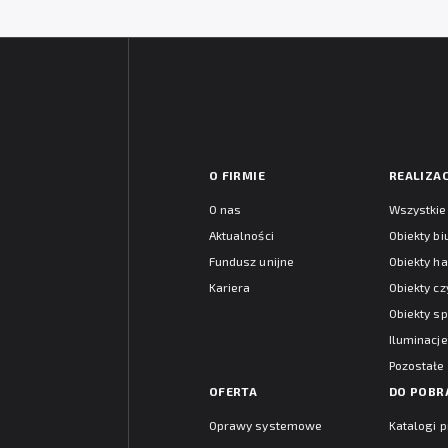
O FIRMIE
REALIZAC
O nas
Wszystkie 
Aktualności
Obiekty b
Fundusz unijne
Obiekty h
Kariera
Obiekty cz
Obiekty s
Iluminacje
Pozostałe
OFERTA
DO POBR
Oprawy systemowe
Katalogi 