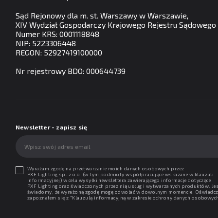
Sąd Rejonowy dla m. st. Warszawy w Warszawie,
XIV Wydział Gospodarczy Krajowego Rejestru Sądowego
Numer KRS: 0001118848
NIP: 5223306448
REGON: 52927419100000
Nr rejestrowy BDO: 000644739
Newsletter - zapisz się
Wyrażam zgodę na przetwarzanie moich danych osobowych przez
PXF Lighting sp. z o.o. (w tym podmioty współpracujące wskazane w klauzuli
informacyjnej) w celu wysyłki newslettera zawierającego informacje dotyczące
PXF Lighting oraz świadczonych przez nią usług i wytwarzanych produktów. Je
świadomy, że wyrażoną zgodę mogę odwołać w dowolnym momencie. Oświadcz
zapoznałem się z "
Klauzulą informacyjną w zakresie ochrony danych osobowyc