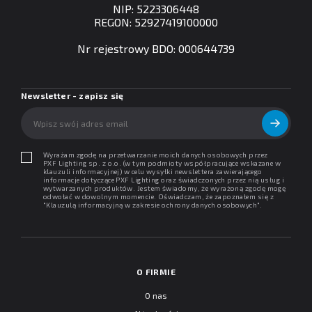
NIP: 5223306448
REGON: 52927419100000
Nr rejestrowy BDO: 000644739
Newsletter - zapisz się
Wyrażam zgodę na przetwarzanie moich danych osobowych przez
PXF Lighting sp. z o.o. (w tym podmioty współpracujące wskazane w
klauzuli informacyjnej) w celu wysyłki newslettera zawierającego
informacje dotyczące PXF Lighting oraz świadczonych przez nią usług i
wytwarzanych produktów. Jestem świadomy, że wyrażoną zgodę mogę
odwołać w dowolnym momencie. Oświadczam, że zapoznałem się z
"
Klauzulą informacyjną w zakresie ochrony danych osobowych
".
O FIRMIE
O nas