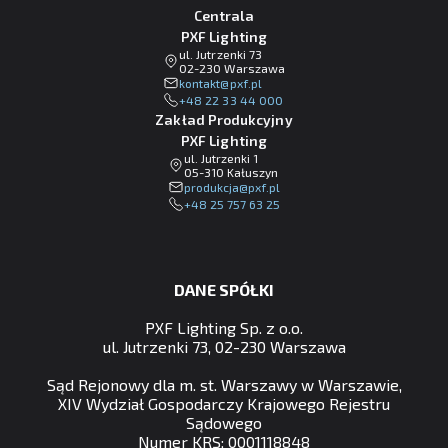
Centrala
PXF Lighting
ul. Jutrzenki 73
02-230 Warszawa
lp.fxp@tkatnok
+48 22 33 44 000
Zakład Produkcyjny
PXF Lighting
ul. Jutrzenki 1
05-310 Kałuszyn
lp.fxp@ajckudorp
+48 25 757 63 25
DANE SPÓŁKI
PXF Lighting Sp. z o.o.
ul. Jutrzenki 73, 02-230 Warszawa
Sąd Rejonowy dla m. st. Warszawy w Warszawie,
XIV Wydział Gospodarczy Krajowego Rejestru
Sądowego
Numer KRS: 0001118848