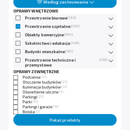
Według zastosowania
OPRAWY WNĘTRZOWE
Przestrzenie biurowe
(163)
Przestrzenie szpitalne
(120)
Obiekty komercyjne
(184)
Szkolnictwo i edukacja
(148)
Budynki mieszkalne
(181)
Przestrzenie techniczne i
(130)
przemysłowe
OPRAWY ZEWNĘTRZNE
Podcienia
(31)
Otoczenie budynków
(21)
Iluminacja budynków
(13)
Oświetlenie uliczne
(3)
Parkingi
(25)
Parki
(10)
Parkingi i garaże
(16)
Boiska
(0)
Pokaż produkty