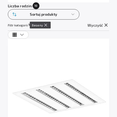
Liczba rodzin:
10
Sortuj produkty
1
Wyczyść
Filtr kategorii:
Baseny