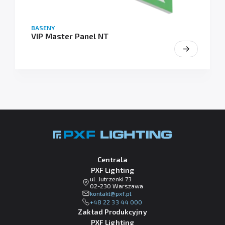
BASENY
VIP Master Panel NT
Centrala
PXF Lighting
ul. Jutrzenki 73
02-230 Warszawa
lp.fxp@tkatnok
+48 22 33 44 000
Zakład Produkcyjny
PXF Lighting