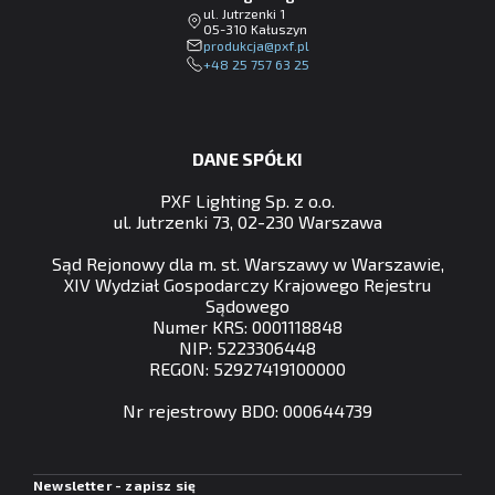
ul. Jutrzenki 1
05-310 Kałuszyn
lp.fxp@ajckudorp
+48 25 757 63 25
DANE SPÓŁKI
PXF Lighting Sp. z o.o.
ul. Jutrzenki 73, 02-230 Warszawa
Sąd Rejonowy dla m. st. Warszawy w Warszawie,
XIV Wydział Gospodarczy Krajowego Rejestru
Sądowego
Numer KRS: 0001118848
NIP: 5223306448
REGON: 52927419100000
Nr rejestrowy BDO: 000644739
Newsletter - zapisz się