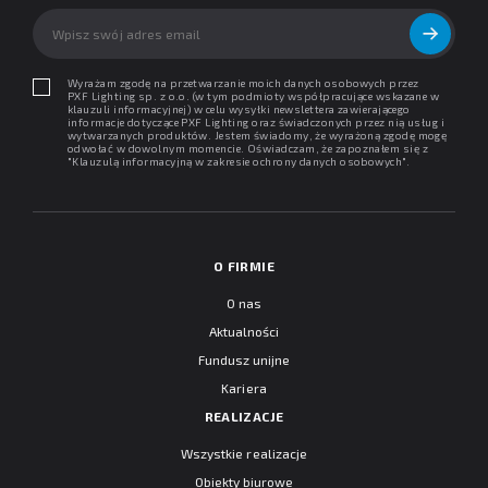
Wyrażam zgodę na przetwarzanie moich danych osobowych przez
PXF Lighting sp. z o.o. (w tym podmioty współpracujące wskazane w
klauzuli informacyjnej) w celu wysyłki newslettera zawierającego
informacje dotyczące PXF Lighting oraz świadczonych przez nią usług i
wytwarzanych produktów. Jestem świadomy, że wyrażoną zgodę mogę
odwołać w dowolnym momencie. Oświadczam, że zapoznałem się z
"
Klauzulą informacyjną w zakresie ochrony danych osobowych
".
O FIRMIE
O nas
Aktualności
Fundusz unijne
Kariera
REALIZACJE
Wszystkie realizacje
Obiekty biurowe