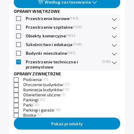
Według zastosowania
OPRAWY WNĘTRZOWE
Przestrzenie biurowe
(163)
Przestrzenie szpitalne
(120)
Obiekty komercyjne
(184)
Szkolnictwo i edukacja
(148)
Budynki mieszkalne
(181)
Przestrzenie techniczne i
(130)
przemysłowe
OPRAWY ZEWNĘTRZNE
Podcienia
(31)
Otoczenie budynków
(21)
Iluminacja budynków
(13)
Oświetlenie uliczne
(3)
Parkingi
(25)
Parki
(10)
Parkingi i garaże
(16)
Boiska
(0)
Pokaż produkty