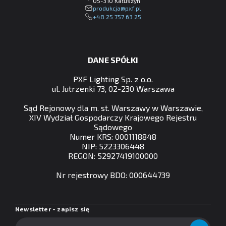
05-310 Kałuszyn
lp.fxp@ajckudorp
+48 25 757 63 25
DANE SPÓŁKI
PXF Lighting Sp. z o.o.
ul. Jutrzenki 73, 02-230 Warszawa
Sąd Rejonowy dla m. st. Warszawy w Warszawie,
XIV Wydział Gospodarczy Krajowego Rejestru
Sądowego
Numer KRS: 0001118848
NIP: 5223306448
REGON: 52927419100000
Nr rejestrowy BDO: 000644739
Newsletter - zapisz się