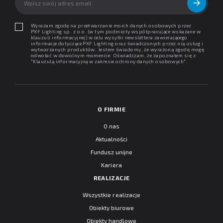
Wyrażam zgodę na przetwarzanie moich danych osobowych przez
PXF Lighting sp. z o.o. (w tym podmioty współpracujące wskazane w
klauzuli informacyjnej) w celu wysyłki newslettera zawierającego
informacje dotyczące PXF Lighting oraz świadczonych przez nią usług i
wytwarzanych produktów. Jestem świadomy, że wyrażoną zgodę mogę
odwołać w dowolnym momencie. Oświadczam, że zapoznałem się z
"
Klauzulą informacyjną w zakresie ochrony danych osobowych
".
O FIRMIE
O nas
Aktualności
Fundusz unijne
Kariera
REALIZACJE
Wszystkie realizacje
Obiekty biurowe
Obiekty handlowe