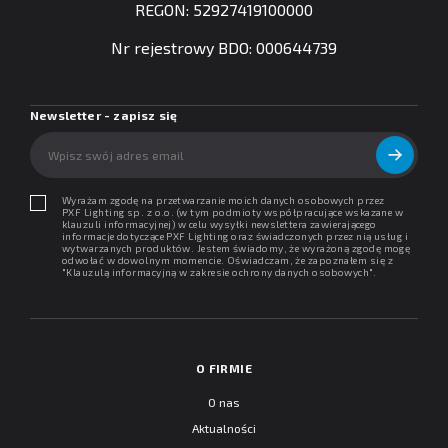
REGON: 52927419100000
Nr rejestrowy BDO: 000644739
Newsletter - zapisz się
Wyrażam zgodę na przetwarzanie moich danych osobowych przez
PXF Lighting sp. z o.o. (w tym podmioty współpracujące wskazane w
klauzuli informacyjnej) w celu wysyłki newslettera zawierającego
informacje dotyczące PXF Lighting oraz świadczonych przez nią usług i
wytwarzanych produktów. Jestem świadomy, że wyrażoną zgodę mogę
odwołać w dowolnym momencie. Oświadczam, że zapoznałem się z
"
Klauzulą informacyjną w zakresie ochrony danych osobowych
".
O FIRMIE
O nas
Aktualności