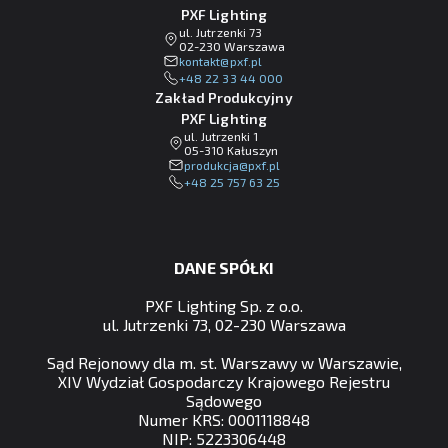
PXF Lighting
ul. Jutrzenki 73
02-230 Warszawa
lp.fxp@tkatnok
+48 22 33 44 000
Zakład Produkcyjny
PXF Lighting
ul. Jutrzenki 1
05-310 Kałuszyn
lp.fxp@ajckudorp
+48 25 757 63 25
DANE SPÓŁKI
PXF Lighting Sp. z o.o.
ul. Jutrzenki 73, 02-230 Warszawa
Sąd Rejonowy dla m. st. Warszawy w Warszawie,
XIV Wydział Gospodarczy Krajowego Rejestru
Sądowego
Numer KRS: 0001118848
NIP: 5223306448