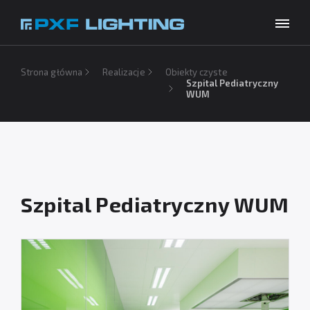
Produkty
Strona główna
Realizacje
Obiekty czyste
Szpital Pediatryczny
WUM
Inspiracje
Wybierz swój język
PL
Usługi
Baza wiedzy
O firmie
Szpital Pediatryczny WUM
Do pobrania
Kontakt