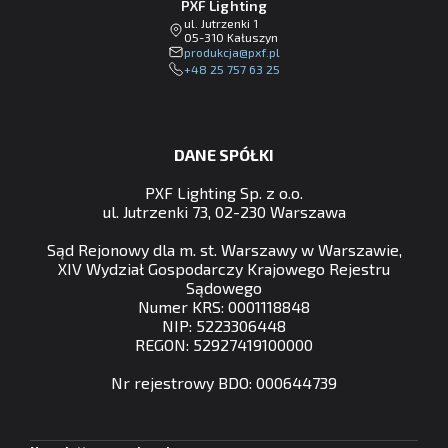
PXF Lighting
ul. Jutrzenki 1
05-310 Kałuszyn
lp.fxp@ajckudorp
+48 25 757 63 25
DANE SPÓŁKI
PXF Lighting Sp. z o.o.
ul. Jutrzenki 73, 02-230 Warszawa
Sąd Rejonowy dla m. st. Warszawy w Warszawie,
XIV Wydział Gospodarczy Krajowego Rejestru
Sądowego
Numer KRS: 0001118848
NIP: 5223306448
REGON: 52927419100000
Nr rejestrowy BDO: 000644739