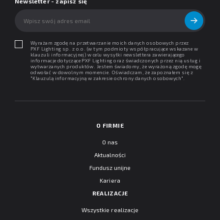
Newsletter - zapisz się
Wyrażam zgodę na przetwarzanie moich danych osobowych przez
PXF Lighting sp. z o.o. (w tym podmioty współpracujące wskazane w
klauzuli informacyjnej) w celu wysyłki newslettera zawierającego
informacje dotyczące PXF Lighting oraz świadczonych przez nią usług i
wytwarzanych produktów. Jestem świadomy, że wyrażoną zgodę mogę
odwołać w dowolnym momencie. Oświadczam, że zapoznałem się z
"
Klauzulą informacyjną w zakresie ochrony danych osobowych
".
O FIRMIE
O nas
Aktualności
Fundusz unijne
Kariera
REALIZACJE
Wszystkie realizacje