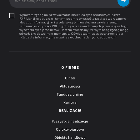
Wyrażam zgodę na przetwarzanie moich danych osobowych przez
PXF Lighting sp. z o.o. (w tym podmioty współpracujące wskazane w
klauzuli informacyjnej) w celu wysyłki newslettera zawierającego
informacje dotyczące PXF Lighting oraz świadczonych przez nią usług i
wytwarzanych produktów. Jestem świadomy, że wyrażoną zgodę mogę
odwołać w dowolnym momencie. Oświadczam, że zapoznałem się z
"
Klauzulą informacyjną w zakresie ochrony danych osobowych
".
O FIRMIE
O nas
Aktualności
Fundusz unijne
Kariera
REALIZACJE
Wszystkie realizacje
Obiekty biurowe
Obiekty handlowe