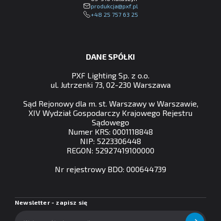
lp.fxp@ajckudorp
+48 25 757 63 25
DANE SPÓŁKI
PXF Lighting Sp. z o.o.
ul. Jutrzenki 73, 02-230 Warszawa
Sąd Rejonowy dla m. st. Warszawy w Warszawie,
XIV Wydział Gospodarczy Krajowego Rejestru
Sądowego
Numer KRS: 0001118848
NIP: 5223306448
REGON: 52927419100000
Nr rejestrowy BDO: 000644739
Newsletter - zapisz się