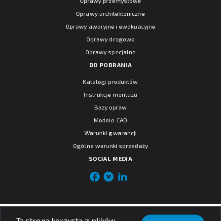
Oprawy przemysłowe
Oprawy architektoniczne
Oprawy awaryjne i ewakuacyjne
Oprawy drogowe
Oprawy specjalne
DO POBRANIA
Katalogi produktów
Instrukcje montażu
Bazy opraw
Modele CAD
Warunki gwarancji
Ogólne warunki sprzedaży
SOCIAL MEDIA
© PXF Lighting sp. z o.o.
Ta strona korzysta z plików