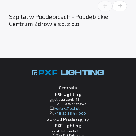
Szpital w Poddębicach - Poddębickie
Centrum Zdrowia sp. z o.o.
Centrala
PXF Lighting
ul. Jutrzenki 73
02-230 Warszawa
lp.fxp@tkatnok
+48 22 33 44 000
Zakład Produkcyjny
PXF Lighting
ul. Jutrzenki 1
05-310 Kałuszyn