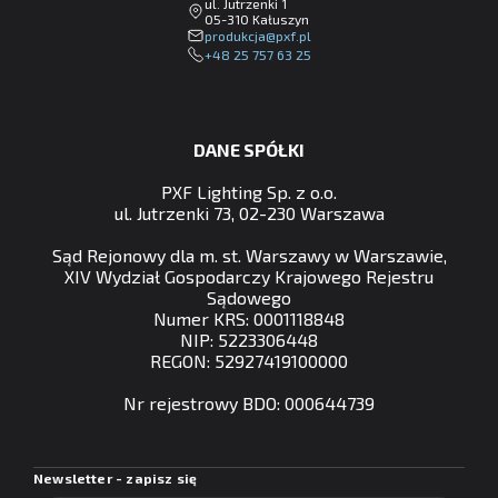
ul. Jutrzenki 1
05-310 Kałuszyn
lp.fxp@ajckudorp
+48 25 757 63 25
DANE SPÓŁKI
PXF Lighting Sp. z o.o.
ul. Jutrzenki 73, 02-230 Warszawa
Sąd Rejonowy dla m. st. Warszawy w Warszawie,
XIV Wydział Gospodarczy Krajowego Rejestru
Sądowego
Numer KRS: 0001118848
NIP: 5223306448
REGON: 52927419100000
Nr rejestrowy BDO: 000644739
Newsletter - zapisz się