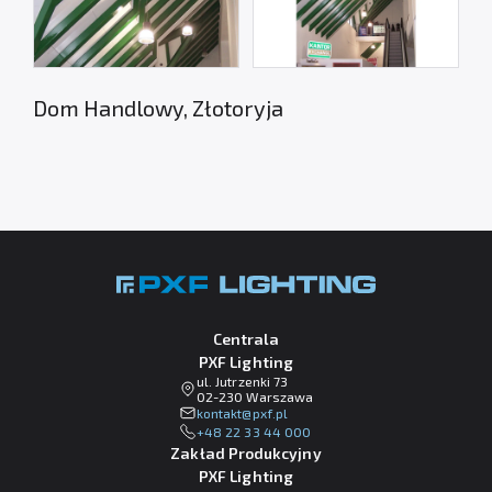
Dom Handlowy, Złotoryja
Centrala
PXF Lighting
ul. Jutrzenki 73
02-230 Warszawa
lp.fxp@tkatnok
+48 22 33 44 000
Zakład Produkcyjny
PXF Lighting