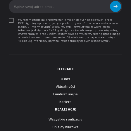
Wyrażam zgodę na przetwarzanie moich danych osobowych przez
PXF Lighting sp. z o.o. (w tym podmioty współpracujące wskazane w
klauzuli informacyjnej) w celu wysyłki newslettera zawierającego
informacje dotyczące PXF Lighting oraz świadczonych przez nią usług i
wytwarzanych produktów. Jestem świadomy, że wyrażoną zgodę mogę
odwołać w dowolnym momencie. Oświadczam, że zapoznałem się z
"
Klauzulą informacyjną w zakresie ochrony danych osobowych
".
O FIRMIE
O nas
Aktualności
Fundusz unijne
Kariera
REALIZACJE
Wszystkie realizacje
Obiekty biurowe